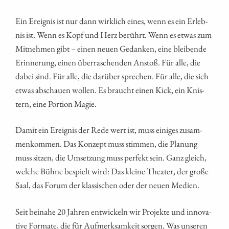
Ein Ereig­nis ist nur dann wirk­lich eines, wenn es ein Erleb­
nis ist. Wenn es Kopf und Herz berührt. Wenn es etwas zum
Mit­neh­men gibt – einen neu­en Gedan­ken, eine blei­ben­de
Erin­ne­rung, einen über­ra­schen­den Anstoß. Für alle, die
dabei sind. Für alle, die dar­über spre­chen. Für alle, die sich
etwas abschau­en wol­len. Es braucht einen Kick, ein Knis­
tern, eine Por­ti­on Magie.
Damit ein Ereig­nis der Rede wert ist, muss eini­ges zusam­
men­kom­men. Das Kon­zept muss stim­men, die Pla­nung
muss sit­zen, die Umset­zung muss per­fekt sein. Ganz gleich,
wel­che Büh­ne bespielt wird: Das klei­ne Thea­ter, der gro­ße
Saal, das Forum der klas­si­schen oder der neu­en Medien.
Seit bei­na­he 20 Jah­ren ent­wi­ckeln wir Pro­jek­te und inno­va­
ti­ve For­ma­te, die für Auf­merk­sam­keit sor­gen. Was unse­ren