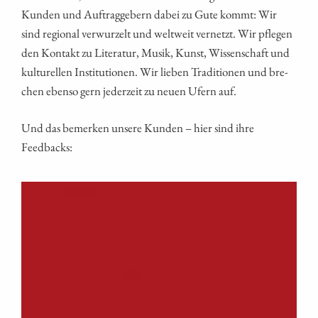
Kun­den und Auf­trag­ge­bern dabei zu Gute kommt: Wir
sind regio­nal ver­wur­zelt und welt­weit ver­netzt. Wir pfle­gen
den Kon­takt zu Lite­ra­tur, Musik, Kunst, Wis­sen­schaft und
kul­tu­rel­len Insti­tu­tio­nen. Wir lie­ben Tra­di­tio­nen und bre­
chen eben­so gern jeder­zeit zu neu­en Ufern auf.
Und das bemer­ken unse­re Kun­den – hier sind ihre
Feedbacks: