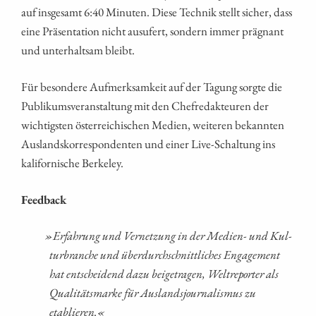
auf ins­ge­samt 6:40 Minu­ten. Die­se Tech­nik stellt sicher, dass
eine Prä­sen­ta­ti­on nicht aus­ufert, son­dern immer prä­gnant
und unter­halt­sam bleibt.
Für beson­de­re Auf­merk­sam­keit auf der Tagung sorg­te die
Publi­kums­ver­an­stal­tung mit den Chef­re­dak­teu­ren der
wich­tigs­ten öster­rei­chi­schen Medi­en, wei­te­ren bekann­ten
Aus­lands­kor­re­spon­den­ten und einer Live-Schal­tung ins
kali­for­ni­sche Berkeley.
Feed­back
»
Erfah­rung und Ver­net­zung in der Medi­en- und Kul­
tur­bran­che und über­durch­schnitt­li­ches Enga­ge­ment
hat ent­schei­dend dazu bei­getra­gen, Welt­re­por­ter als
Qua­li­täts­mar­ke für Aus­lands­jour­na­lis­mus zu
etablieren.«