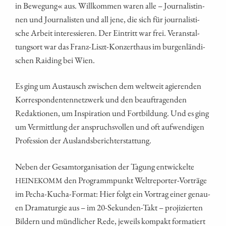
in Bewe­gung« aus. Will­kom­men waren alle – Jour­na­lis­tin­
nen und Jour­na­lis­ten und all jene, die sich für jour­na­lis­ti­
sche Arbeit inter­es­sie­ren. Der Ein­tritt war frei. Ver­an­stal­
tungs­ort war das Franz-Liszt-Kon­zert­haus im bur­gen­län­di­
schen Rai­ding bei Wien.
Es ging um Aus­tausch zwi­schen dem welt­weit agie­ren­den
Kor­re­spon­den­ten­netz­werk und den beauf­tra­gen­den
Redak­tio­nen, um Inspi­ra­ti­on und Fort­bil­dung. Und es ging
um Ver­mitt­lung der anspruchs­vol­len und oft auf­wen­di­gen
Pro­fes­si­on der Auslandsberichterstattung.
Neben der Gesamt­or­ga­ni­sa­ti­on der Tagung ent­wi­ckel­te
den Pro­gramm­punkt Welt­re­por­ter-Vor­trä­ge
HEINEKOMM
im Pecha-Kucha-For­mat: Hier folgt ein Vor­trag einer genau­
en Dra­ma­tur­gie aus – im 20-Sekun­den-Takt – pro­ji­zier­ten
Bil­dern und münd­li­cher Rede, jeweils kom­pakt for­ma­tiert