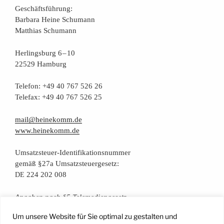
Geschäfts­füh­rung:
Bar­ba­ra Hei­ne Schumann
Mat­thi­as Schumann
Her­lings­burg 6 – 10
22529 Hamburg
Tele­fon: +49 40 767 526 26
Tele­fax: +49 40 767 526 25
mail@heinekomm.de
www.heinekomm.de
Umsatz­steu­er-Iden­ti­fi­ka­ti­ons­num­mer
gemäß §27a Umsatzsteuergesetz:
224 202 008
DE
Anga­ben nach §5 Telemediengesetz
Um unsere Website für Sie optimal zu gestalten und
Daten­schutz­er­klä­rung