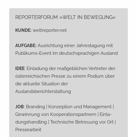
»
«
REPORTERFORUM
WELT
IN
BEWEGUNG
:
weltreporter.net
KUNDE
:
Aus­rich­tung einer Jah­res­ta­gung mit
AUFGABE
Publi­kums-Event im deutsch­spra­chi­gen Ausland
: Ein­la­dung der maß­geb­li­chen Ver­tre­ter der
IDEE
öster­rei­chi­schen Pres­se zu einem Podi­um über
die aktu­el­le Situa­ti­on der
Auslandsberichterstattung
: Bran­ding | Kon­zep­ti­on und Manage­ment |
JOB
Gewin­nung von Koope­ra­ti­ons­part­nern | Ein­la­
dungs­hand­ling | Tech­ni­sche Betreu­ung vor Ort |
Pressearbeit