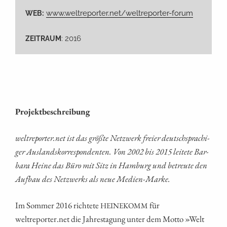
:
www.weltreporter.net/weltreporter-forum
WEB
: 2016
ZEITRAUM
Pro­jekt­be­schrei­bung
weltreporter.net ist das größ­te Netz­werk frei­er deutsch­spra­chi­
ger Aus­lands­kor­re­spon­den­ten. Von 2002 bis 2015 lei­te­te Bar­
ba­ra Hei­ne das Büro mit Sitz in Ham­burg und betreu­te den
Auf­bau des Netz­werks als neue Medien-Marke.
Im Som­mer 2016 rich­te­te
für
HEINEKOMM
weltreporter.net die Jah­res­ta­gung unter dem Mot­to »Welt