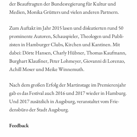
der Beauf­trag­ten der Bun­des­re­gie­rung für Kul­tur und
Medi­en, Moni­ka Grüt­ters und vie­len ande­ren Partnern.
Zum Auf­takt im Jahr 2015 lasen und dis­ku­tier­ten rund 50
pro­mi­nen­te Autoren, Schau­spie­ler, Theo­lo­gen und Publi­
zis­ten in Ham­bur­ger Clubs, Kir­chen und Kan­ti­nen. Mit
dabei: Dör­te Han­sen, Char­ly Hüb­ner, Tho­mas Kauf­mann,
Burg­hart Klauß­ner, Peter Loh­mey­er, Gio­van­ni di Loren­zo,
Achill Moser und Mei­ke Winnemuth.
Nach dem gro­ßen Erfolg der Mar­tins­ta­ge im Pre­mie­ren­jahr
gab es das Fes­ti­val auch 2016 und 2017 wie­der in Ham­burg.
Und 2017 zusätz­lich in Augs­burg, ver­an­stal­tet vom Frie­
dens­bü­ro der Stadt Augsburg.
Feed­back