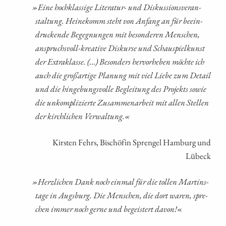
»
Eine hoch­klas­si­ge Lite­ra­tur- und Dis­kus­si­ons­ver­an­
stal­tung. Hei­ne­komm steht von Anfang an für beein­
dru­cken­de Begeg­nun­gen mit beson­de­ren Men­schen,
anspruchs­voll-krea­ti­ve Dis­kur­se und Schau­spiel­kunst
der Extra­klas­se. (…) Beson­ders her­vor­he­ben möch­te ich
auch die groß­ar­ti­ge Pla­nung mit viel Lie­be zum Detail
und die hin­ge­bungs­vol­le Beglei­tung des Pro­jekts sowie
die unkom­pli­zier­te Zusam­men­ar­beit mit allen Stel­len
der kirch­li­chen Verwaltung.«
Kirs­ten Fehrs, Bischö­fin Spren­gel Ham­burg und
Lübeck
»
Herz­li­chen Dank noch ein­mal für die tol­len Mar­tins­
ta­ge in Augs­burg. Die Men­schen, die dort waren, spre­
chen immer noch ger­ne und begeis­tert davon!
«