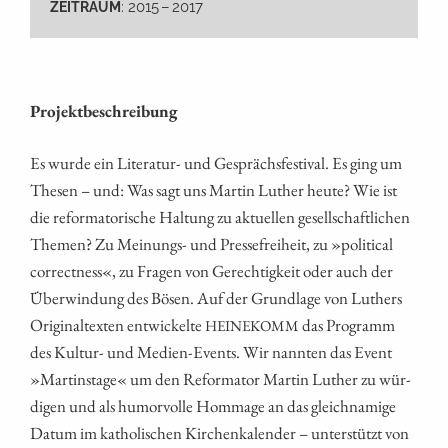
: 2015 – 2017
ZEITRAUM
Pro­jekt­be­schrei­bung
Es wur­de ein Lite­ra­tur- und Gesprächs­fes­ti­val. Es ging um
The­sen – und: Was sagt uns Mar­tin Luther heu­te? Wie ist
die refor­ma­to­ri­sche Hal­tung zu aktu­el­len gesell­schaft­li­chen
The­men? Zu Mei­nungs- und Pres­se­frei­heit, zu »poli­ti­cal
cor­rect­ness«, zu Fra­gen von Gerech­tig­keit oder auch der
Über­win­dung des Bösen. Auf der Grund­la­ge von Luthers
Ori­gi­nal­tex­ten ent­wi­ckel­te
das Pro­gramm
HEINEKOMM
des Kul­tur- und Medi­en-Events. Wir nann­ten das Event
»Mar­tins­ta­ge« um den Refor­ma­tor Mar­tin Luther zu wür­
di­gen und als humor­vol­le Hom­mage an das gleich­na­mi­ge
Datum im katho­li­schen Kir­chen­ka­len­der – unter­stützt von