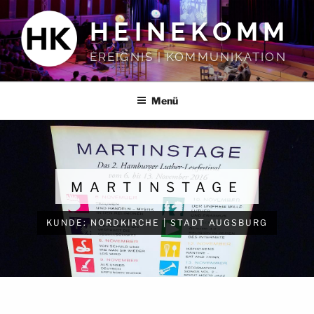
Zum
HEINEKOMM
Inhalt
springen
EREIGNIS | KOMMUNIKATION
Menü
MARTINSTAGE
:
|
KUNDE
NORDKIRCHE
STADT
AUGSBURG