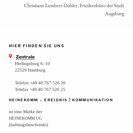
Chris­tia­ne Lem­bert-Dobler, Frie­dens­bü­ro der Stadt
Augsburg
HIER FINDEN SIE UNS
Zentrale
Herlingsburg 6–10
22529 Hamburg
Telefon +49 40 767 526 26
Telefax +49 40 767 526 25
–
|
HEINEKOMM
EREIGNIS
KOMMUNIKATION
ist eine Mar­ke der
HEINEKOMM
UG
(haf­tungs­be­schränkt)