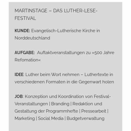
–
MARTINSTAGE
DAS
LUTHER-LESE-
FESTIVAL
:
Evan­ge­lisch-Luthe­ri­sche Kir­che in
KUNDE
Norddeutschland
:
Auf­takt­ver­an­stal­tun­gen zu »500 Jah­re
AUFGABE
Refomation«
: Luther beim Wort neh­men – Luther­tex­te in
IDEE
ver­schie­de­nen For­ma­ten in die Gegen­wart holen
: Kon­zep­ti­on und Koor­di­na­ti­on von Fes­ti­val-
JOB
Ver­an­stal­tun­gen | Bran­ding | Redak­ti­on und
Gestal­tung der Pro­gramm­hef­te | Pres­se­ar­beit |
Mar­ke­ting | Social Media | Budgetverwaltung