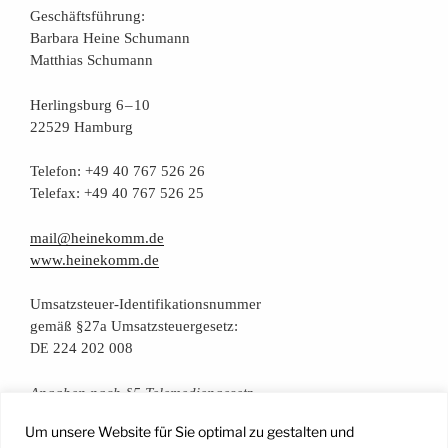
Geschäfts­füh­rung:
Bar­ba­ra Hei­ne Schumann
Mat­thi­as Schumann
Her­lings­burg 6 – 10
22529 Hamburg
Tele­fon: +49 40 767 526 26
Tele­fax: +49 40 767 526 25
mail@heinekomm.de
www.heinekomm.de
Umsatz­steu­er-Iden­ti­fi­ka­ti­ons­num­mer
gemäß §27a Umsatzsteuergesetz:
224 202 008
DE
Anga­ben nach §5 Telemediengesetz
Um unsere Website für Sie optimal zu gestalten und
Daten­schutz­er­klä­rung