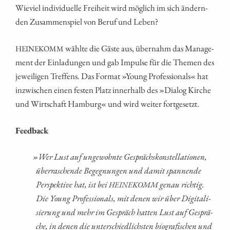
Wie­viel indi­vi­du­el­le Frei­heit wird mög­lich im sich ändern­
den Zusam­men­spiel von Beruf und Leben?
wähl­te die Gäs­te aus, über­nahm das Manage­
HEINEKOMM
ment der Ein­la­dun­gen und gab Impul­se für die The­men des
jewei­li­gen Tref­fens. Das For­mat »Young Pro­fes­sio­nals« hat
inzwi­schen einen fes­ten Platz inner­halb des »Dia­log Kir­che
und Wirt­schaft Ham­burg« und wird wei­ter fortgesetzt.
Feed­back
»
Wer Lust auf unge­wohn­te Gesprächs­kon­stel­la­tio­nen,
über­ra­schen­de Begeg­nun­gen und damit span­nen­de
Per­spek­ti­ve hat, ist bei
genau rich­tig.
HEINEKOMM
Die Young Pro­fes­sio­nals, mit denen wir über Digi­ta­li­
sie­rung und mehr im Gespräch hat­ten Lust auf Gesprä­
che, in denen die unter­schied­lichs­ten bio­gra­fi­schen und