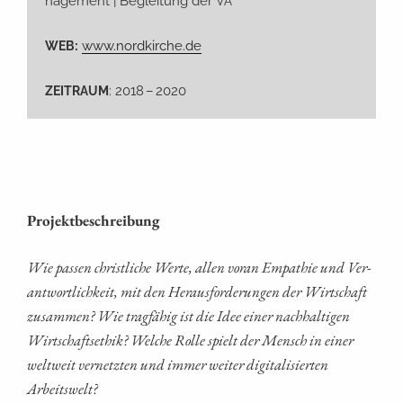
nage­ment | Beglei­tung der
VA
:
www.nordkirche.de
WEB
: 2018 – 2020
ZEITRAUM
Pro­jekt­be­schrei­bung
Wie pas­sen christ­li­che Wer­te, allen vor­an Empa­thie und Ver­
ant­wort­lich­keit, mit den Her­aus­for­de­run­gen der Wirt­schaft
zusam­men? Wie trag­fä­hig ist die Idee einer nach­hal­ti­gen
Wirt­schafts­ethik? Wel­che Rol­le spielt der Mensch in einer
welt­weit ver­netz­ten und immer wei­ter digi­ta­li­sier­ten
Arbeitswelt?