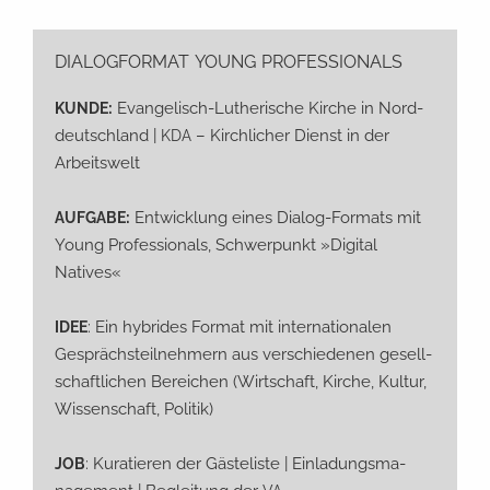
DIALOGFORMAT
YOUNG
PROFESSIONALS
:
Evan­ge­lisch-Luthe­ri­sche Kir­che in Nord­
KUNDE
deutsch­land |
– Kirch­li­cher Dienst in der
KDA
Arbeitswelt
:
Ent­wick­lung eines Dia­log-For­mats mit
AUFGABE
Young Pro­fes­sio­nals, Schwer­punkt »Digi­tal
Natives«
: Ein hybri­des For­mat mit inter­na­tio­na­len
IDEE
Gesprächs­teil­neh­mern aus ver­schie­de­nen gesell­
schaft­li­chen Berei­chen (Wirt­schaft, Kir­che, Kul­tur,
Wis­sen­schaft, Politik)
: Kura­tie­ren der Gäs­te­lis­te | Ein­la­dungs­ma­
JOB