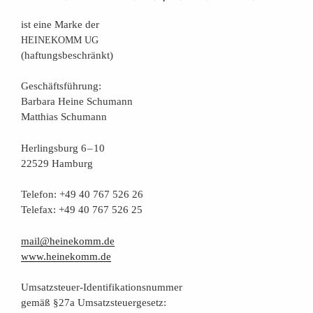
ist eine Mar­ke der
HEINEKOMM
UG
(haf­tungs­be­schränkt)
Geschäfts­füh­rung:
Bar­ba­ra Hei­ne Schumann
Mat­thi­as Schumann
Her­lings­burg 6 – 10
22529 Hamburg
Tele­fon: +49 40 767 526 26
Tele­fax: +49 40 767 526 25
mail@heinekomm.de
www.heinekomm.de
Umsatz­steu­er-Iden­ti­fi­ka­ti­ons­num­mer
gemäß §27a Umsatzsteuergesetz: