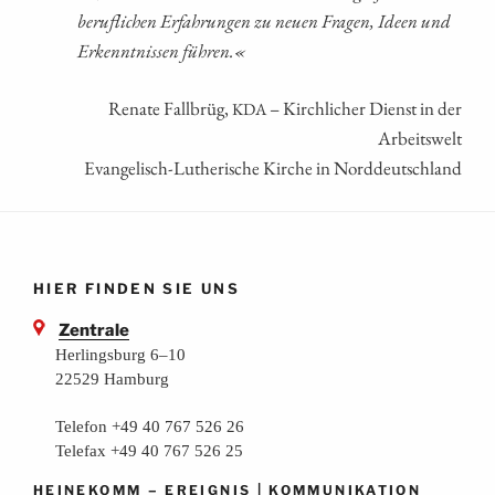
beruf­li­chen Erfah­run­gen zu neu­en Fra­gen, Ideen und
Erkennt­nis­sen führen.«
Rena­te Fall­brüg,
– Kirch­li­cher Dienst in der
KDA
Arbeitswelt
Evan­ge­lisch-Luthe­ri­sche Kir­che in Norddeutschland
HIER FINDEN SIE UNS
Zentrale
Herlingsburg 6–10
22529 Hamburg
Telefon +49 40 767 526 26
Telefax +49 40 767 526 25
–
|
HEINEKOMM
EREIGNIS
KOMMUNIKATION