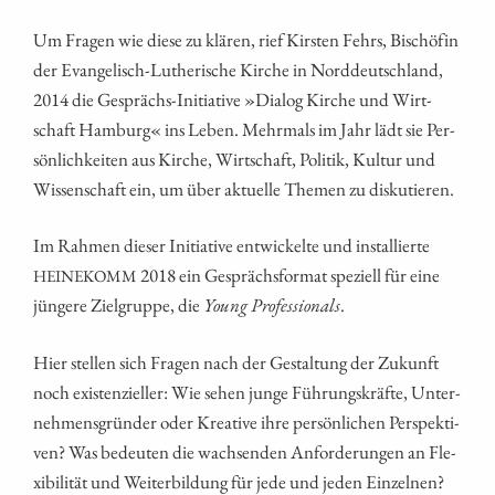
Um Fra­gen wie die­se zu klä­ren, rief Kirs­ten Fehrs, Bischö­fin
der Evan­ge­lisch-Luthe­ri­sche Kir­che in Nord­deutsch­land,
2014 die Gesprächs-Initia­ti­ve »Dia­log Kir­che und Wirt­
schaft Ham­burg« ins Leben. Mehr­mals im Jahr lädt sie Per­
sön­lich­kei­ten aus Kir­che, Wirt­schaft, Poli­tik, Kul­tur und
Wis­sen­schaft ein, um über aktu­el­le The­men zu diskutieren.
Im Rah­men die­ser Initia­ti­ve ent­wi­ckel­te und instal­lier­te
2018 ein Gesprächs­for­mat spe­zi­ell für eine
HEINEKOMM
jün­ge­re Ziel­grup­pe, die
Young Pro­fes­sio­nals
.
Hier stel­len sich Fra­gen nach der Gestal­tung der Zukunft
noch exis­ten­zi­el­ler: Wie sehen jun­ge Füh­rungs­kräf­te, Unter­
neh­mens­grün­der oder Krea­ti­ve ihre per­sön­li­chen Per­spek­ti­
ven? Was bedeu­ten die wach­sen­den Anfor­de­run­gen an Fle­
xi­bi­li­tät und Wei­ter­bil­dung für jede und jeden Ein­zel­nen?