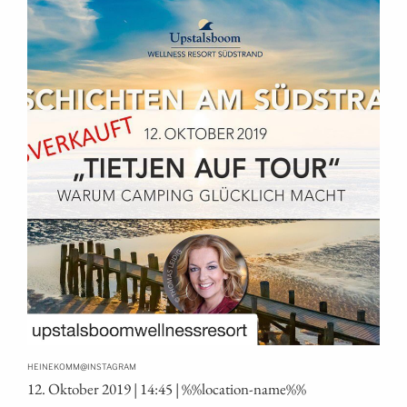
@
HEINEKOMM
INSTAGRAM
12. Okto­ber 2019 | 14:45 | %%loca­ti­on-name%%