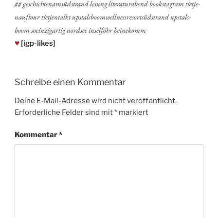
## geschich­tenam­süd­strand lesung lite­ra­tur­abend booksta­gram tiet­je­
na­uf­tour tiet­jen­talkt ups­tals­boom­well­ness­re­sort­süd­strand ups­tals­
boom soein­zig­ar­tig nord­see insel­föhr heinekomm
♥
[igp-likes]
Schreibe einen Kommentar
Deine E-Mail-Adresse wird nicht veröffentlicht.
Erforderliche Felder sind mit
*
markiert
Kommentar
*