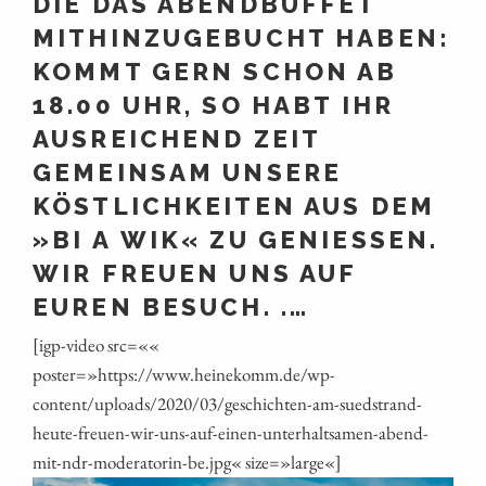
DIE DAS ABENDBUFFET
MITHINZUGEBUCHT HABEN:
KOMMT GERN SCHON AB
18.00 UHR, SO HABT IHR
AUSREICHEND ZEIT
GEMEINSAM UNSERE
KÖSTLICHKEITEN AUS DEM
»BI A WIK« ZU GENIESSEN. W
IR FREUEN UNS AUF E
UREN BESUCH. .…
[igp-video src=««
poster=»https://www.heinekomm.de/wp-
content/uploads/2020/03/geschichten-am-suedstrand-
heute-freuen-wir-uns-auf-einen-unterhaltsamen-abend-
mit-ndr-moderatorin-be.jpg« size=»large«]