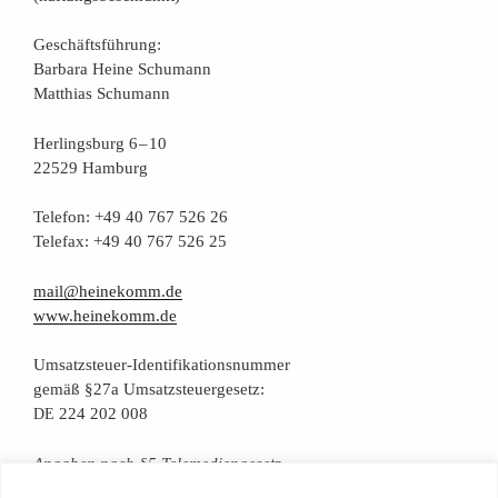
Geschäfts­füh­rung:
Bar­ba­ra Hei­ne Schumann
Mat­thi­as Schumann
Her­lings­burg 6 – 10
22529 Hamburg
Tele­fon: +49 40 767 526 26
Tele­fax: +49 40 767 526 25
mail@heinekomm.de
www.heinekomm.de
Umsatz­steu­er-Iden­ti­fi­ka­ti­ons­num­mer
gemäß §27a Umsatzsteuergesetz:
224 202 008
DE
Anga­ben nach §5 Telemediengesetz