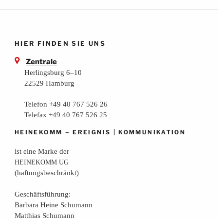
HIER FINDEN SIE UNS
Zentrale
Herlingsburg 6–10
22529 Hamburg
Telefon +49 40 767 526 26
Telefax +49 40 767 526 25
–
|
HEINEKOMM
EREIGNIS
KOMMUNIKATION
ist eine Mar­ke der
HEINEKOMM
UG
(haf­tungs­be­schränkt)
Geschäfts­füh­rung:
Bar­ba­ra Hei­ne Schumann
Mat­thi­as Schumann