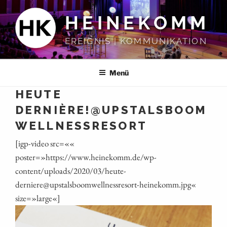
Zum
HEINEKOMM
Inhalt
springen
EREIGNIS | KOMMUNIKATION
Menü
HEUTE
DERNIÈRE!@UPSTALSBOOM
WELLNESSRESORT
[igp-video src=««
poster=»https://www.heinekomm.de/wp-
content/uploads/2020/03/heute-
derniere@upstalsboomwellnessresort-heinekomm.jpg«
size=»large«]