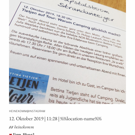
@
HEINEKOMM
INSTAGRAM
12. Okto­ber 2019 | 11:28 | %%loca­ti­on-name%%
## hei­ne­komm
♥
[igp-likes]