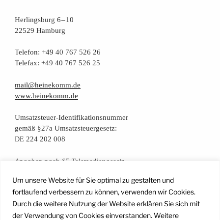
Her­lings­burg 6 – 10
22529 Hamburg
Tele­fon: +49 40 767 526 26
Tele­fax: +49 40 767 526 25
mail@heinekomm.de
www.heinekomm.de
Umsatz­steu­er-Iden­ti­fi­ka­ti­ons­num­mer
gemäß §27a Umsatzsteuergesetz:
224 202 008
DE
Anga­ben nach §5 Telemediengesetz
Um unsere Website für Sie optimal zu gestalten und
Daten­schutz­er­klä­rung
fortlaufend verbessern zu können, verwenden wir Cookies.
Durch die weitere Nutzung der Website erklären Sie sich mit
der Verwendung von Cookies einverstanden. Weitere