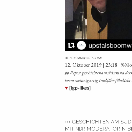
@
HEINEKOMM
INSTAGRAM
12. Okto­ber 2019 | 23:18 | %%l
## Repost geschich­tenam­süd­strand dern­or
boom soein­zig­ar­tig insel­föhr föhr­lieb
♥
[igp-likes]
+++ GESCHICHTEN AM SÜ
MIT
MODERATORIN BET
NDR