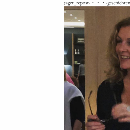
@get_repost-・・・-geschichten-am