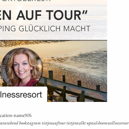
oca­ti­on-name%%
tur­abend booksta­gram tiet­je­na­uf­tour tiet­jen­talkt ups­tals­boom­well­ness­re­sor