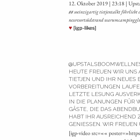
12. Okto­ber 2019 | 23:18 | Ups­
## soein­zig­ar­tig tiet­jen­talkt föhr­lieb
ness­re­sort­süd­strand war­um­cam­ping­g
♥
[igp-likes]
@UPSTALSBOOMWELLNESS
HEUTE FREUEN WIR UNS
TIETJEN UND IHR NEUES 
VORBEREITUNGEN LAUFEN
LETZTE LESUNG AUSVERK
IN DIE PLANUNGEN FÜR W
GÄSTE, DIE DAS ABENDB
HABT IHR AUSREICHEND 
GENIESSEN. WIR FREUEN 
[igp-video src=«« poster=»htt