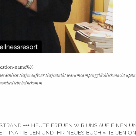
oca­ti­on-name%%
­den­liest tiet­je­na­uf­tour tiet­jen­talkt war­um­cam­ping­glück­lich­macht ups­tals
t nord­see­lie­be heinekomm
DSTRAND +++ HEUTE FREUEN WIR UNS AUF EINEN
TINA TIETJEN UND IHR NEUES BUCH »TIETJEN O