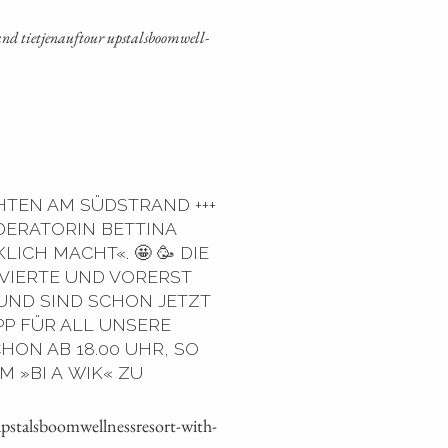
nd tiet­je­na­uf­tour ups­tals­boom­well­
TEN AM SÜDSTRAND +++
ERATORIN BETTINA
ICH MACHT«. 🤩 🥳 DIE
 VIERTE UND VORERST
 UND SIND SCHON JETZT
PP FÜR ALL UNSERE
ON AB 18.00 UHR, SO
 »BI A WIK« ZU
stalsboomwellnessresort-with-