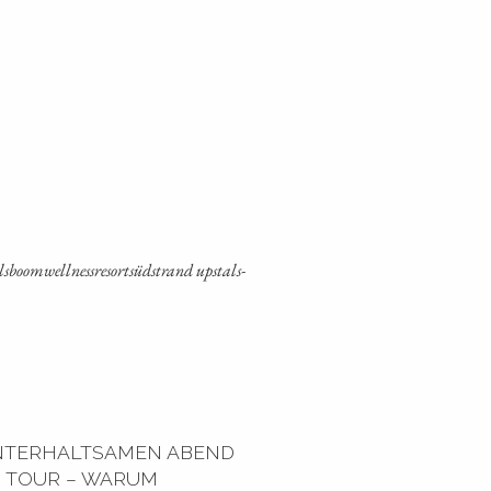
­boom­well­ness­re­sort­süd­strand ups­tals­
 UNTERHALTSAMEN ABEND
N TOUR – WARUM