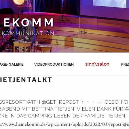
NEKOMM
 | KOMMUNIKATION
sinn\salon
AGE-GALERIE
VIDEOPRODUKTIONEN
PRE
IETJENTALKT
RESORT WITH @GET_REPOST ・・・ +++ GESCHIC
ER ABEND MIT BETTINA TIETJEN! VIELEN DANK FÜR
 IN DAS CAMPING-LEBEN DER FAMILIE TIETJEN. ️ 
ps://www.heinekomm.de/wp-content/uploads/2020/03/repost-@up