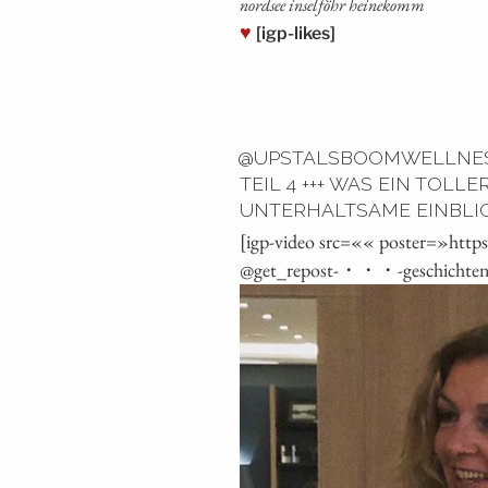
nord­see insel­föhr heinekomm
♥
[igp-likes]
@UPSTALSBOOMWELLNESS
TEIL 4 +++ WAS EIN TOLL
UNTERHALTSAME EINBLICKE
[igp-video src=«« poster=»htt
@get_repost-・・・-geschichten-am