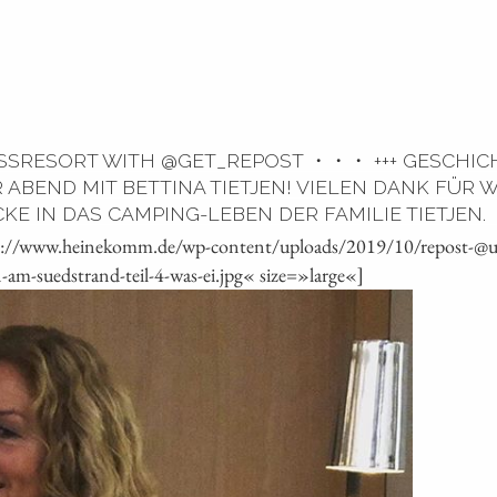
RESORT WITH @GET_REPOST ・・・ +++ GESCHIC
ER ABEND MIT BETTINA TIETJEN! VIELEN DANK FÜR
 IN DAS CAMPING-LEBEN DER FAMILIE TIETJEN. ️ 
ps://www.heinekomm.de/wp-content/uploads/2019/10/repost-@up
-suedstrand-teil-4-was-ei.jpg« size=»large«]