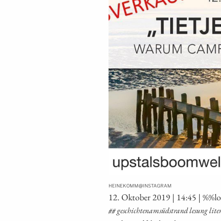
@
HEINEKOMM
INSTAGRAM
12. Okto­ber 2019 | 14:45 | %%l
## geschich­tenam­süd­strand lesung lite­ra­