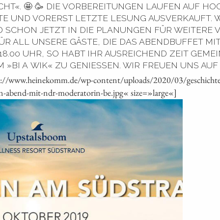
HT«. 🤩 🥳 DIE VORBEREITUNGEN LAUFEN AUF HOC
RTE UND VORERST LETZTE LESUNG AUSVERKAUFT. 
ND SCHON JETZT IN DIE PLANUNGEN FÜR WEITERE
 FÜR ALL UNSERE GÄSTE, DIE DAS ABENDBUFFET 
8.00 UHR, SO HABT IHR AUSREICHEND ZEIT GEME
 »BI A WIK« ZU GENIESSEN. WIR FREUEN UNS AUF 
ps://www.heinekomm.de/wp-content/uploads/2020/03/geschichte
n-abend-mit-ndr-moderatorin-be.jpg« size=»large«]