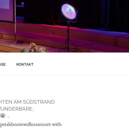
SSE
KONTAKT
HTEN AM SÜDSTRAND
 WUNDERBARE,
 .…
stalsboomwellnessresort-with-