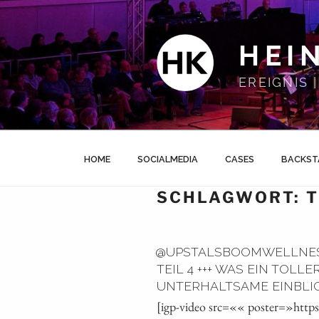
Zum
Inhalt
springen
HEI
EREIGNIS
HOME
SOCIALMEDIA
CASES
BACKST
SCHLAGWORT:
T
@UPSTALSBOOMWELLNESS
TEIL 4 +++ WAS EIN TOLL
UNTERHALTSAME EINBLICKE
[igp-video src=«« poster=»htt