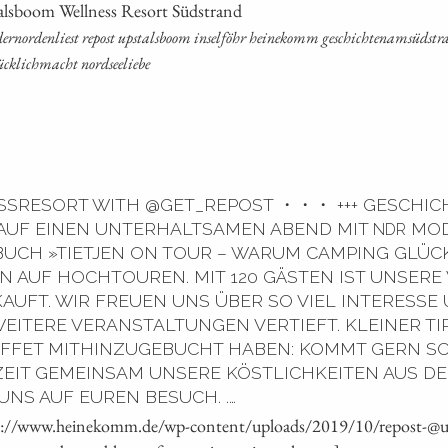
tals­boom Well­ness Resort Südstrand
t dern­or­den­liest repost ups­tals­boom insel­föhr hei­ne­komm geschich­tenam­süd­stra
lück­lich­macht nordseeliebe
RESORT WITH @GET_REPOST ・・・ +++ GESCHICH
 AUF EINEN UNTERHALTSAMEN ABEND MIT
MOD
NDR
BUCH »TIETJEN ON TOUR – WARUM CAMPING GLÜCKL
 AUF HOCHTOUREN. MIT 120 GÄSTEN IST UNSERE
AUFT. WIR FREUEN UNS ÜBER SO VIEL INTERESSE
EITERE VERANSTALTUNGEN VERTIEFT. KLEINER TI
UFFET MITHINZUGEBUCHT HABEN: KOMMT GERN SCH
ZEIT GEMEINSAM UNSERE KÖSTLICHKEITEN AUS DEM
UNS AUF EUREN BESUCH. .…
ps://www.heinekomm.de/wp-content/uploads/2019/10/repost-@up