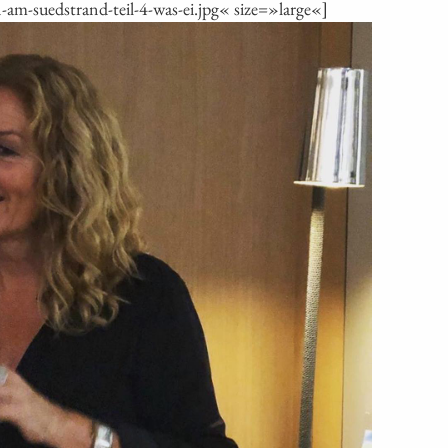
-suedstrand-teil-4-was-ei.jpg« size=»large«]