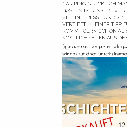
CAMPING GLÜCKLICH MAC
GÄSTEN IST UNSERE VIE
VIEL INTERESSE UND SI
VERTIEFT. KLEINER TIPP
KOMMT GERN SCHON AB 1
KÖSTLICHKEITEN AUS DEM
[igp-video src=«« poster=»htt
wir-uns-auf-einen-unterhaltsame