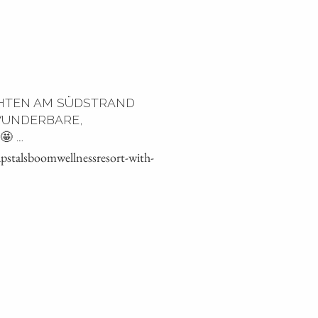
HTEN AM SÜDSTRAND
 WUNDERBARE,
 .…
stalsboomwellnessresort-with-