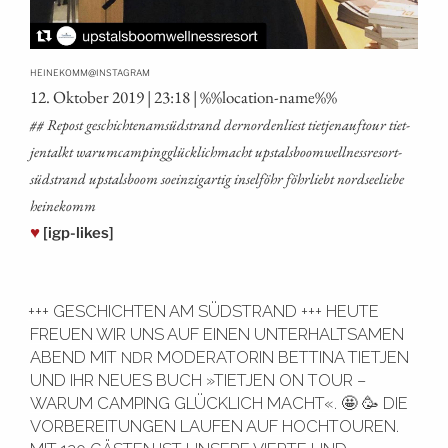
@
HEINEKOMM
INSTAGRAM
12. Okto­ber 2019 | 23:18 | %%loca­ti­on-name%%
## Repost geschich­tenam­süd­strand dern­or­den­liest tiet­je­na­uf­tour tiet­
jen­talkt war­um­cam­ping­glück­lich­macht ups­tals­boom­well­ness­re­sort­
süd­strand ups­tals­boom soein­zig­ar­tig insel­föhr föhr­liebt nord­see­lie­be
heinekomm
♥
[igp-likes]
+++ GESCHICHTEN AM SÜDSTRAND +++ HEUTE
FREUEN WIR UNS AUF EINEN UNTERHALTSAMEN
ABEND MIT
MODERATORIN BETTINA TIETJEN
NDR
UND IHR NEUES BUCH »TIETJEN ON TOUR –
WARUM CAMPING GLÜCKLICH MACHT«. 🤩 🥳 DIE
VORBEREITUNGEN LAUFEN AUF HOCHTOUREN.