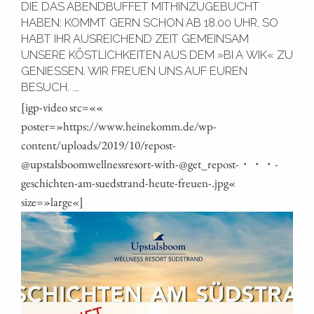
DIE DAS ABENDBUFFET MITHINZUGEBUCHT
HABEN: KOMMT GERN SCHON AB 18.00 UHR, SO
HABT IHR AUSREICHEND ZEIT GEMEINSAM
UNSERE KÖSTLICHKEITEN AUS DEM »BI A WIK« ZU
GENIESSEN. WIR FREUEN UNS AUF EUREN B
ESUCH. .…
[igp-video src=««
poster=»https://www.heinekomm.de/wp-
content/uploads/2019/10/repost-
@upstalsboomwellnessresort-with-@get_repost-・・・-
geschichten-am-suedstrand-heute-freuen-.jpg«
size=»large«]