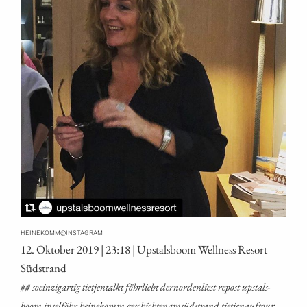
@
HEINEKOMM
INSTAGRAM
12. Okto­ber 2019 | 23:18 | Ups­tals­boom Well­ness Resort
Südstrand
## soein­zig­ar­tig tiet­jen­talkt föhr­liebt dern­or­den­liest repost ups­tals­
boom insel­föhr hei­ne­komm geschich­tenam­süd­strand tiet­je­na­uf­tour