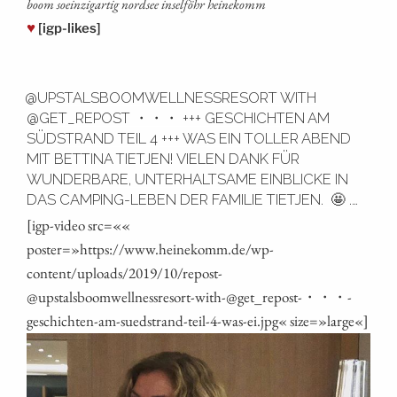
boom soein­zig­ar­tig nord­see insel­föhr heinekomm
♥
[igp-likes]
@UPSTALSBOOMWELLNESSRESORT WITH
@GET_REPOST ・・・ +++ GESCHICHTEN AM
SÜDSTRAND TEIL 4 +++ WAS EIN TOLLER ABEND
MIT BETTINA TIETJEN! VIELEN DANK FÜR
WUNDERBARE, UNTERHALTSAME EINBLICKE IN
DAS CAMPING-LEBEN DER FAMILIE TIETJEN. ️ 🤩 .…
[igp-video src=««
poster=»https://www.heinekomm.de/wp-
content/uploads/2019/10/repost-
@upstalsboomwellnessresort-with-@get_repost-・・・-
geschichten-am-suedstrand-teil-4-was-ei.jpg« size=»large«]