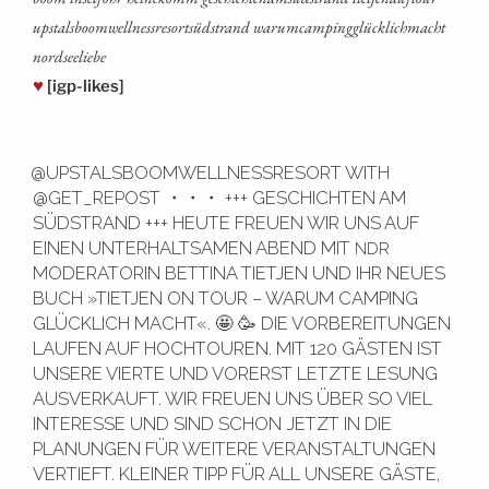
ups­tals­boom­well­ness­re­sort­süd­strand war­um­cam­ping­glück­lich­macht
nordseeliebe
♥
[igp-likes]
@UPSTALSBOOMWELLNESSRESORT WITH
@GET_REPOST ・・・ +++ GESCHICHTEN AM
SÜDSTRAND +++ HEUTE FREUEN WIR UNS AUF
EINEN UNTERHALTSAMEN ABEND MIT
NDR
MODERATORIN BETTINA TIETJEN UND IHR NEUES
BUCH »TIETJEN ON TOUR – WARUM CAMPING
GLÜCKLICH MACHT«. 🤩 🥳 DIE VORBEREITUNGEN
LAUFEN AUF HOCHTOUREN. MIT 120 GÄSTEN IST
UNSERE VIERTE UND VORERST LETZTE LESUNG
AUSVERKAUFT. WIR FREUEN UNS ÜBER SO VIEL
INTERESSE UND SIND SCHON JETZT IN DIE
PLANUNGEN FÜR WEITERE VERANSTALTUNGEN
VERTIEFT. KLEINER TIPP FÜR ALL UNSERE GÄSTE,