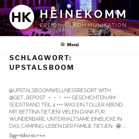
Zum
HEINEKOMM
Inhalt
springen
EREIGNIS | KOMMUNIKATION
Menü
SCHLAGWORT:
UPSTALSBOOM
@UPSTALSBOOMWELLNESSRESORT WITH
@GET_REPOST ・・・ +++ GESCHICHTEN AM
SÜDSTRAND TEIL 4 +++ WAS EIN TOLLER ABEND
MIT BETTINA TIETJEN! VIELEN DANK FÜR
WUNDERBARE, UNTERHALTSAME EINBLICKE IN
DAS CAMPING-LEBEN DER FAMILIE TIETJEN. ️ 🤩 .…
[igp-video src=««