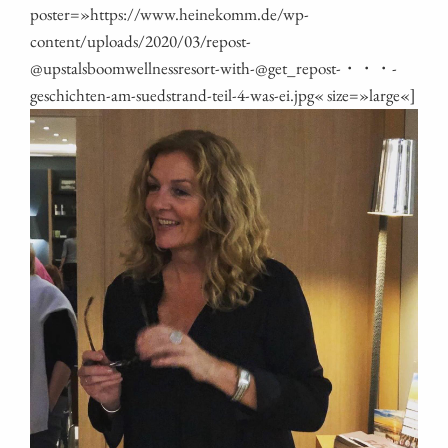
poster=»https://www.heinekomm.de/wp-
content/uploads/2020/03/repost-
@upstalsboomwellnessresort-with-@get_repost-・・・-
geschichten-am-suedstrand-teil-4-was-ei.jpg« size=»large«]