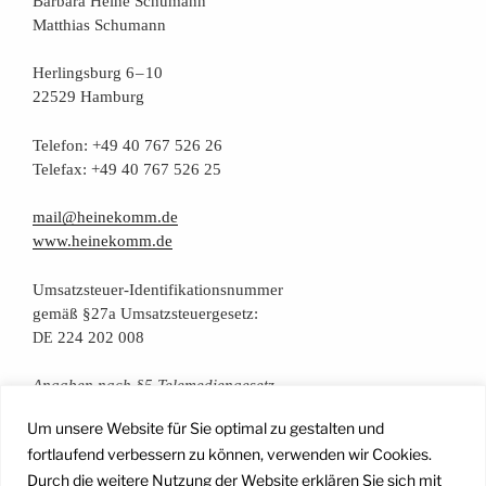
Bar­ba­ra Hei­ne Schumann
Mat­thi­as Schumann
Her­lings­burg 6 – 10
22529 Hamburg
Tele­fon: +49 40 767 526 26
Tele­fax: +49 40 767 526 25
mail@heinekomm.de
www.heinekomm.de
Umsatz­steu­er-Iden­ti­fi­ka­ti­ons­num­mer
gemäß §27a Umsatzsteuergesetz:
224 202 008
DE
Anga­ben nach §5 Telemediengesetz
Um unsere Website für Sie optimal zu gestalten und
Daten­schutz­er­klä­rung
fortlaufend verbessern zu können, verwenden wir Cookies.
Durch die weitere Nutzung der Website erklären Sie sich mit