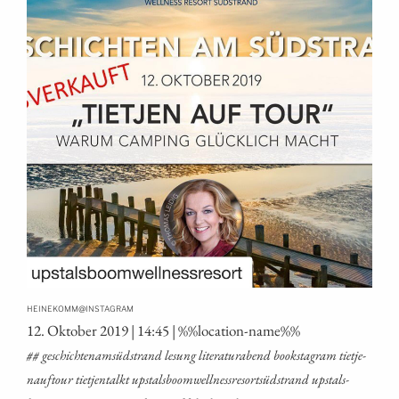
@
HEINEKOMM
INSTAGRAM
12. Okto­ber 2019 | 14:45 | %%loca­ti­on-name%%
## geschich­tenam­süd­strand lesung lite­ra­tur­abend booksta­gram tiet­je­
na­uf­tour tiet­jen­talkt ups­tals­boom­well­ness­re­sort­süd­strand ups­tals­