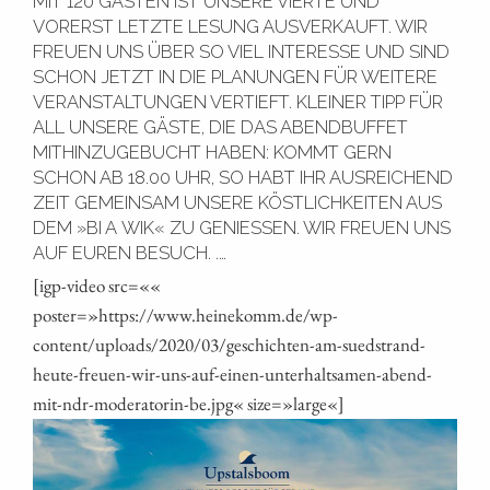
MIT 120 GÄSTEN IST UNSERE VIERTE UND
VORERST LETZTE LESUNG AUSVERKAUFT. WIR
FREUEN UNS ÜBER SO VIEL INTERESSE UND SIND
SCHON JETZT IN DIE PLANUNGEN FÜR WEITERE
VERANSTALTUNGEN VERTIEFT. KLEINER TIPP FÜR
ALL UNSERE GÄSTE, DIE DAS ABENDBUFFET
MITHINZUGEBUCHT HABEN: KOMMT GERN
SCHON AB 18.00 UHR, SO HABT IHR AUSREICHEND
ZEIT GEMEINSAM UNSERE KÖSTLICHKEITEN AUS
DEM »BI A WIK« ZU GENIESSEN. WIR FREUEN UNS A
UF EUREN BESUCH. .…
[igp-video src=««
poster=»https://www.heinekomm.de/wp-
content/uploads/2020/03/geschichten-am-suedstrand-
heute-freuen-wir-uns-auf-einen-unterhaltsamen-abend-
mit-ndr-moderatorin-be.jpg« size=»large«]