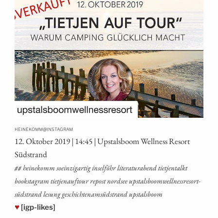
@
HEINEKOMM
INSTAGRAM
12. Okto­ber 2019 | 14:45 | Ups­tals­boom Well­ness Resort
Südstrand
## hei­ne­komm soein­zig­ar­tig insel­föhr lite­ra­tur­abend tiet­jen­talkt
booksta­gram tiet­je­na­uf­tour repost nord­see ups­tals­boom­well­ness­re­sort­
süd­strand lesung geschich­tenam­süd­strand upstalsboom
♥
[igp-likes]