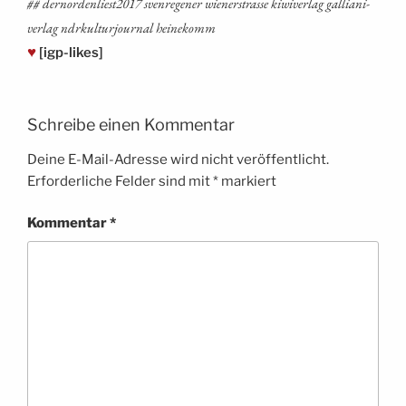
## dernordenliest2017 sven­re­ge­ner wie­ner­stras­se kiwi­ver­lag gal­lia­ni­
ver­lag ndrkul­tur­jour­nal heinekomm
♥
[igp-likes]
Schreibe einen Kommentar
Deine E-Mail-Adresse wird nicht veröffentlicht.
Erforderliche Felder sind mit
*
markiert
Kommentar
*