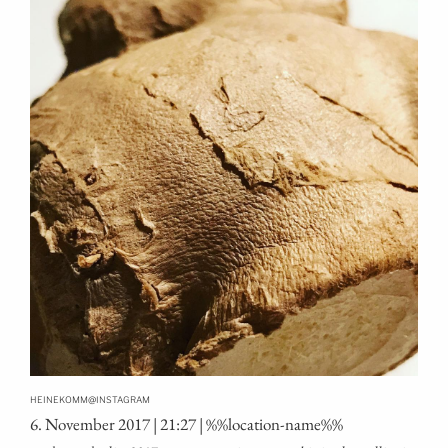
@
HEINEKOMM
INSTAGRAM
6. Novem­ber 2017 | 21:27 | %%loca­ti­on-name%%