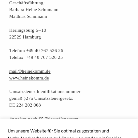
Geschäfts­füh­rung:
Bar­ba­ra Hei­ne Schumann
Mat­thi­as Schumann
Her­lings­burg 6 – 10
22529 Hamburg
Tele­fon: +49 40 767 526 26
Tele­fax: +49 40 767 526 25
mail@heinekomm.de
www.heinekomm.de
Umsatz­steu­er-Iden­ti­fi­ka­ti­ons­num­mer
gemäß §27a Umsatzsteuergesetz:
224 202 008
DE
Anga­ben nach §5 Telemediengesetz
Um unsere Website für Sie optimal zu gestalten und
Daten­schutz­er­klä­rung