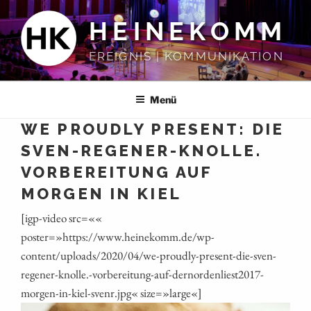
Zum
HEINEKOMM
Inhalt
springen
EREIGNIS | KOMMUNIKATION
Menü
WE PROUDLY PRESENT: DIE
SVEN-REGENER-KNOLLE.
VORBEREITUNG AUF
MORGEN IN KIEL
[igp-video src=««
poster=»https://www.heinekomm.de/wp-
content/uploads/2020/04/we-proudly-present-die-sven-
regener-knolle.-vorbereitung-auf-dernordenliest2017-
morgen-in-kiel-svenr.jpg« size=»large«]