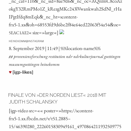
_nc_cat=110
_nc_sid=8ae9d6
_nc_oc=AQnlmC8coAz
&
&
okgY32RmPMo1Z_kRezgMKc243lVwankwah2SdNl_rHa
IPgtIfdq8mEqk
_nc_ht=scontent-
&
frx5‑1.xx
oh=68553fd9d6be2f84e64ed22063f54a54
oe=
&
&
« size=»large«]
5EAC1AE2
@
HEINEKOMM
INSTAGRAM
8. Sep­tem­ber 2019 | 11:49 | %%loca­ti­on-name%%
## pro­ve­ni­enz­for­schung resti­tu­ti­on ndr ndrkul­tur­jour­nal goet­tin­gen
muse­umgoet­tin­gen heinekomm
♥
[igp-likes]
FINALE VON »DER NORDEN LIEST« 2018 MIT
JUDITH SCHALANSKY
[igp-video src=«« poster=»https://scontent-
frx5‑1.xx.fbcdn.net/v/t51.2885 –
15/46390280_2226015830949161_4970864211932509775