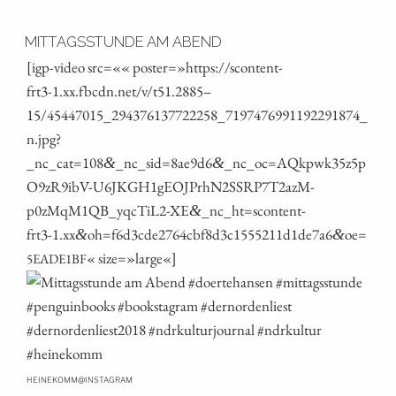
MITTAGSSTUNDE AM ABEND
[igp-video src=«« poster=»https://scontent-
frt3‑1.xx.fbcdn.net/v/t51.2885 –
15/45447015_294376137722258_7197476991192291874_
n.jpg?
_nc_cat=108
_nc_sid=8ae9d6
_nc_oc=AQkpwk35z5p
&
&
O9zR9ibV-U6JKGH1gEOJPrhN2SSRP7T2azM-
p0zMqM1QB_yqcTiL2-XE
_nc_ht=scontent-
&
frt3‑1.xx
oh=f6d3cde2764cbf8d3c1555211d1de7a6
oe=
&
&
« size=»large«]
5EADE1BF
@
HEINEKOMM
INSTAGRAM