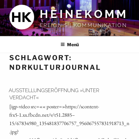
Zum
HEINEKOMM
Inhalt
springen
EREIGNIS | KOMMUNIKATION
Menü
SCHLAGWORT:
NDRKULTURJOURNAL
AUSSTELLUNGSERÖFFNUNG »UNTER
VERDACHT«
[igp-video src=«« poster=»https://scontent-
frx5‑1.xx.fbcdn.net/v/t51.2885 –
15/67834980_135481837706757_956067557831918713_n
.jpg?