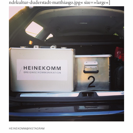
ndrkultur-duderstadt-matthiasgo.jpg« size=»large«]
@
HEINEKOMM
INSTAGRAM