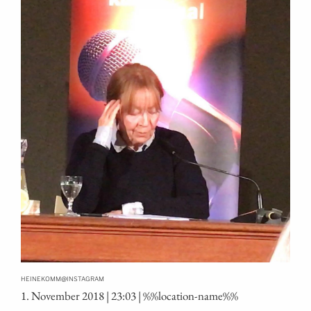
@
HEINEKOMM
INSTAGRAM
1. Novem­ber 2018 | 23:03 | %%loca­ti­on-name%%