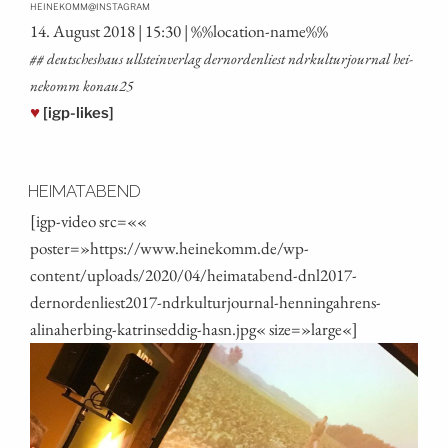
@
HEINEKOMM
INSTAGRAM
14. August 2018 | 15:30 | %%loca­ti­on-name%%
## deut­sche­shaus ull­stein­ver­lag dern­or­den­liest ndrkul­tur­jour­nal hei­
ne­komm konau25
♥
[igp-likes]
HEIMATABEND
[igp-video src=««
poster=»https://www.heinekomm.de/wp-
content/uploads/2020/04/heimatabend-dnl2017-
dernordenliest2017-ndrkulturjournal-henningahrens-
alinaherbing-katrinseddig-hasn.jpg« size=»large«]