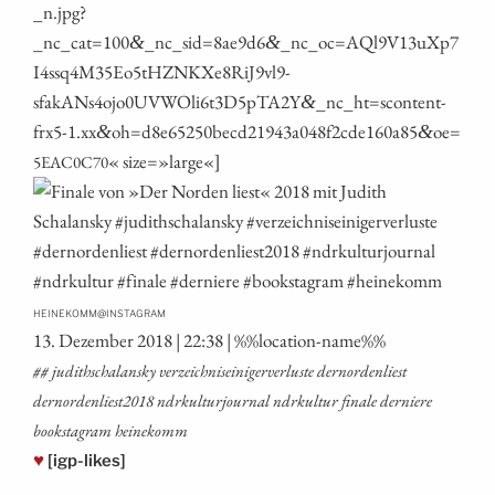
_n.jpg?
_nc_cat=100
_nc_sid=8ae9d6
_nc_oc=AQl9V13uXp7
&
&
I4ssq4M35Eo5tHZNKXe8RiJ9vl9-
sfakANs4ojo0UVWOli6t3D5pTA2Y
_nc_ht=scontent-
&
frx5‑1.xx
oh=d8e65250becd21943a048f2cde160a85
oe=
&
&
« size=»large«]
5EAC0C70
@
HEINEKOMM
INSTAGRAM
13. Dezem­ber 2018 | 22:38 | %%loca­ti­on-name%%
## judith­schal­an­sky ver­zeich­nis­ei­ni­ger­ver­lus­te dern­or­den­liest
dernordenliest2018 ndrkul­tur­jour­nal ndrkul­tur fina­le der­nie­re
booksta­gram heinekomm
♥
[igp-likes]