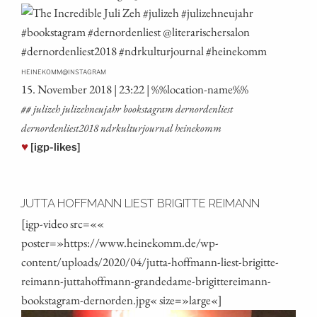
@
HEINEKOMM
INSTAGRAM
15. Novem­ber 2018 | 23:22 | %%loca­ti­on-name%%
## juli­zeh juli­zeh­neu­jahr booksta­gram dern­or­den­liest
dernordenliest2018 ndrkul­tur­jour­nal heinekomm
♥
[igp-likes]
JUTTA HOFFMANN LIEST BRIGITTE REIMANN
[igp-video src=««
poster=»https://www.heinekomm.de/wp-
content/uploads/2020/04/jutta-hoffmann-liest-brigitte-
reimann-juttahoffmann-grandedame-brigittereimann-
bookstagram-dernorden.jpg« size=»large«]