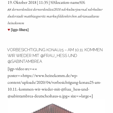
19. Okto­ber 2018 | 11:35 | %%loca­ti­on-name%%
## dern­or­den­liest dernordenliest2018 ndrkul­tur­jour­nal ndrkul­tur
duder­stadt mat­thi­as­goe­ritz mar­kus­fel­den­kir­chen adria­naal­ta­ras
heinekomm
♥
[igp-likes]
VORBESICHTIGUNG
– AM 10.11. KOMMEN
KONAU25
WIR WIEDER MIT @FRAU_HESS UND
@SABINTAMBREA
[igp-video src=««
poster=»https://www.heinekomm.de/wp-
content/uploads/2020/04/vorbesichtigung-konau25-am-
10.11.-kommen-wir-wieder-mit-@frau_hess-und-
@sabintambrea-deutscheshaus‑u.jpg« size=»large«]