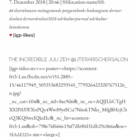
7. Dezem­ber 2018 | 20:46 | %%loca­ti­on-name%%
## doer­teh­an­sen mit­tags­stun­de pen­guin­books booksta­gram dern­or­
den­liest dernordenliest2018 ndrkul­tur­jour­nal ndrkul­tur
heinekomm
♥
[igp-likes]
THE INCREDIBLE JULI ZEH @LITERARISCHERSALON
[igp-video src=«« poster=»https://scontent-
frt3‑1.xx.fbcdn.net/v/t51.2885 –
15/46117949_505353683293545_7793264223207675126_
n.jpg?
_nc_cat=104
_nc_sid=8ae9d6
_nc_oc=AQlJLbCTgH
&
&
XS2PAYlFXnPQe4Ww89yzSCu7N6okTNks_MfgBHcjCb
eQ3KQ0weIQkzIIc
_nc_ht=scontent-
&
frt3‑1.xx
oh=798e76f666e19af7db00d31db29c066a
oe=
&
&
« size=»large«]
5EAAE222