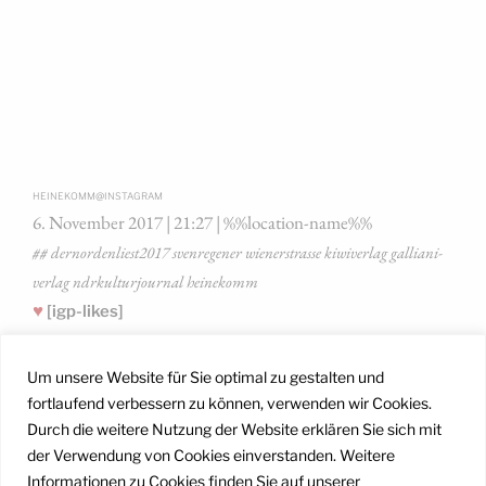
@
HEINEKOMM
INSTAGRAM
6. Novem­ber 2017 | 21:27 | %%loca­ti­on-name%%
## dernordenliest2017 sven­re­ge­ner wie­ner­stras­se kiwi­ver­lag gal­lia­ni­
ver­lag ndrkul­tur­jour­nal heinekomm
♥
[igp-likes]
Um unsere Website für Sie optimal zu gestalten und
WERKSTATTBILD VOR DER VERANSTALTUNG –
fortlaufend verbessern zu können, verwenden wir Cookies.
KURZER AUFSPRECHER FÜR @KAPITÄN SCHWAND
Durch die weitere Nutzung der Website erklären Sie sich mit
MIT UND
der Verwendung von Cookies einverstanden. Weitere
[igp-video src=««
Informationen zu Cookies finden Sie auf unserer