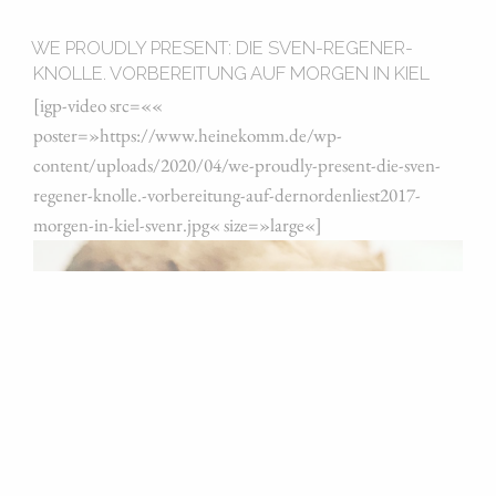
WE PROUDLY PRESENT: DIE SVEN-REGENER-
KNOLLE. VORBEREITUNG AUF MORGEN IN KIEL
[igp-video src=««
poster=»https://www.heinekomm.de/wp-
content/uploads/2020/04/we-proudly-present-die-sven-
regener-knolle.-vorbereitung-auf-dernordenliest2017-
morgen-in-kiel-svenr.jpg« size=»large«]