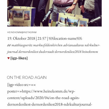
@
HEINEKOMM
INSTAGRAM
19. Okto­ber 2018 | 21:57 | %%loca­ti­on-name%%
## mat­thi­as­goe­ritz mar­kus­fel­den­kir­chen adria­naal­ta­ras ndrkul­tur­
jour­nal dern­or­den­liest duder­stadt dernordenliest2018 heinekomm
♥
[igp-likes]
ON THE ROAD AGAIN
[igp-video src=««
poster=»https://www.heinekomm.de/wp-
content/uploads/2020/04/on-the-road-again-
dernordenliest-dernordenliest2018-ndrkulturjournal-