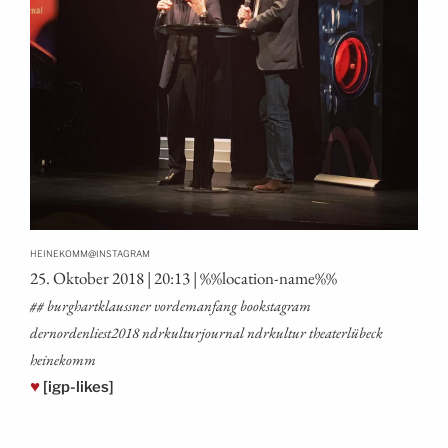
@
HEINEKOMM
INSTAGRAM
25. Okto­ber 2018 | 20:13 | %%loca­ti­on-name%%
## burg­hart­kl­auss­ner vor­dem­an­fang booksta­gram
dernordenliest2018 ndrkul­tur­jour­nal ndrkul­tur thea­ter­l­ü­beck
heinekomm
♥
[igp-likes]