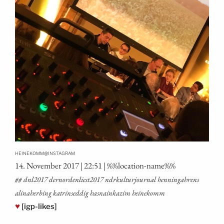
@
HEINEKOMM
INSTAGRAM
14. Novem­ber 2017 | 22:51 | %%loca­ti­on-name%%
## dnl2017 dernordenliest2017 ndrkul­tur­jour­nal hen­nin­ga­h­rens
ali­na­he­r­bing kat­rin­seddig has­nain­ka­zim heinekomm
♥
[igp-likes]