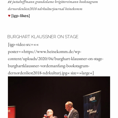
## jut­tahoff­mann gran­de­da­me bri­git­te­rei­mann booksta­gram
dernordenliest2018 ndrkul­tur­jour­nal heinekomm
♥
[igp-likes]
BURGHART KLAUSSNER ON STAGE
[igp-video src=««
poster=»https://www.heinekomm.de/wp-
content/uploads/2020/04/burghart-klaussner-on-stage-
burghartklaussner-vordemanfang-bookstagram-
dernordenliest2018-ndrkulturj.jpg« size=»large«]