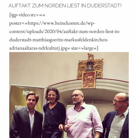
AUFTAKT ZUM NORDEN LIEST IN DUDERSTADT!
[igp-video src=««
poster=»https://www.heinekomm.de/wp-
content/uploads/2020/04/auftakt-zum-norden-liest-in-
duderstadt-matthiasgoeritz-markusfeldenkirchen-
adrianaaltaras-ndrkulturj.jpg« size=»large«]