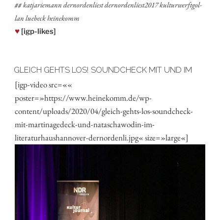
## kat­ja­rie­mann dern­or­den­liest dernordenliest2017 kul­tur­werft­gol­
lan lue­beck heinekomm
♥
[igp-likes]
GLEICH GEHTS LOS! SOUNDCHECK MIT UND IM
[igp-video src=««
poster=»https://www.heinekomm.de/wp-
content/uploads/2020/04/gleich-gehts-los-soundcheck-
mit-martinagedeck-und-nataschawodin-im-
literaturhaushannover-dernordenli.jpg« size=»large«]