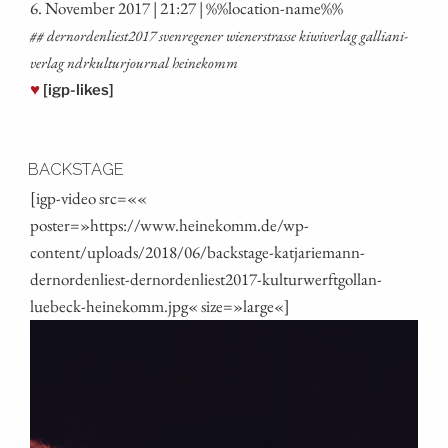
6. Novem­ber 2017 | 21:27 | %%loca­ti­on-name%%
## dernordenliest2017 sven­re­ge­ner wie­ner­stras­se kiwi­ver­lag gal­lia­ni­
ver­lag ndrkul­tur­jour­nal heinekomm
♥
[igp-likes]
BACKSTAGE
[igp-video src=««
poster=»https://www.heinekomm.de/wp-
content/uploads/2018/06/backstage-katjariemann-
dernordenliest-dernordenliest2017-kulturwerftgollan-
luebeck-heinekomm.jpg« size=»large«]