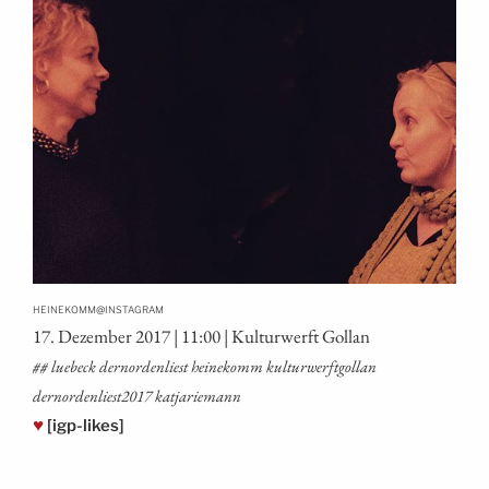
@
HEINEKOMM
INSTAGRAM
17. Dezem­ber 2017 | 11:00 | Kul­tur­werft Gollan
## lue­beck dern­or­den­liest hei­ne­komm kul­tur­werft­gol­lan
dernordenliest2017 katjariemann
♥
[igp-likes]