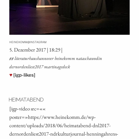
@
HEINEKOMM
INSTAGRAM
5. Dezem­ber 2017 | 18:29 |
## lite­ra­tur­haus­han­no­ver hei­ne­komm nata­scha­wo­din
dernordenliest2017 martinagedeck
♥
[igp-likes]
HEIMATABEND
[igp-video src=««
poster=»https://www.heinekomm.de/wp-
content/uploads/2018/06/heimatabend-dnl2017-
dernordenliest2017-ndrkulturjournal-henningahrens-