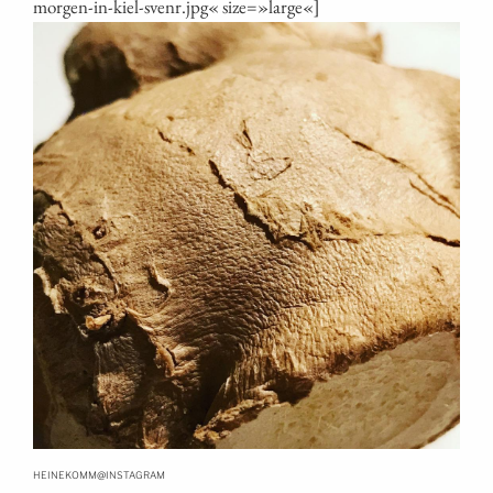
morgen-in-kiel-svenr.jpg« size=»large«]
@
HEINEKOMM
INSTAGRAM