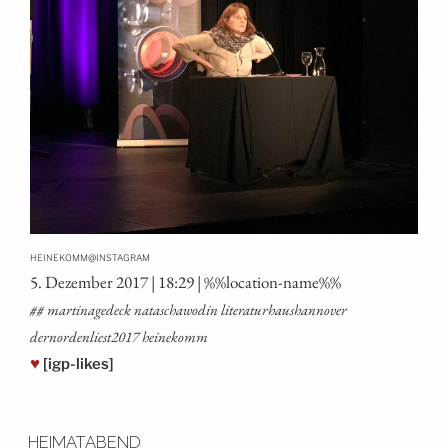
@
HEINEKOMM
INSTAGRAM
5. Dezem­ber 2017 | 18:29 | %%loca­ti­on-name%%
## mar­ti­na­ge­deck nata­scha­wo­din lite­ra­tur­haus­han­no­ver
dernordenliest2017 heinekomm
♥
[igp-likes]
HEIMATABEND