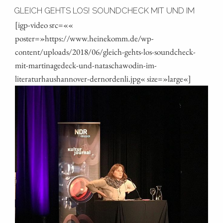
GLEICH GEHTS LOS! SOUNDCHECK MIT UND IM
[igp-video src=««
poster=»https://www.heinekomm.de/wp-
content/uploads/2018/06/gleich-gehts-los-soundcheck-
mit-martinagedeck-und-nataschawodin-im-
literaturhaushannover-dernordenli.jpg« size=»large«]