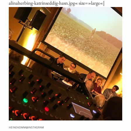
alinaherbing-katrinseddig-hasn.jpg« size=»large«]
@
HEINEKOMM
INSTAGRAM