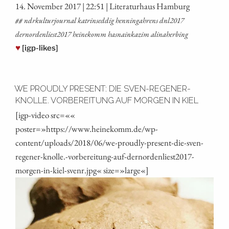
14. Novem­ber 2017 | 22:51 | Lite­ra­tur­haus Hamburg
## ndrkul­tur­jour­nal kat­rin­seddig hen­nin­ga­h­rens dnl2017
dernordenliest2017 hei­ne­komm has­nain­ka­zim alinaherbing
♥
[igp-likes]
WE PROUDLY PRESENT: DIE SVEN-REGENER-
KNOLLE. VORBEREITUNG AUF MORGEN IN KIEL
[igp-video src=««
poster=»https://www.heinekomm.de/wp-
content/uploads/2018/06/we-proudly-present-die-sven-
regener-knolle.-vorbereitung-auf-dernordenliest2017-
morgen-in-kiel-svenr.jpg« size=»large«]