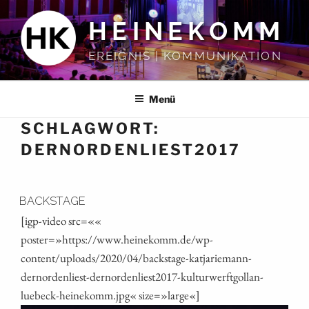
Zum
HEINEKOMM
Inhalt
springen
EREIGNIS | KOMMUNIKATION
Menü
SCHLAGWORT:
DERNORDENLIEST2017
BACKSTAGE
[igp-video src=««
poster=»https://www.heinekomm.de/wp-
content/uploads/2020/04/backstage-katjariemann-
dernordenliest-dernordenliest2017-kulturwerftgollan-
luebeck-heinekomm.jpg« size=»large«]