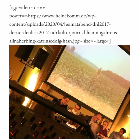
[igp-video src=««
poster=»https://www.heinekomm.de/wp-
content/uploads/2020/04/heimatabend-dnl2017-
dernordenliest2017-ndrkulturjournal-henningahrens-
alinaherbing-katrinseddig-hasn.jpg« size=»large«]