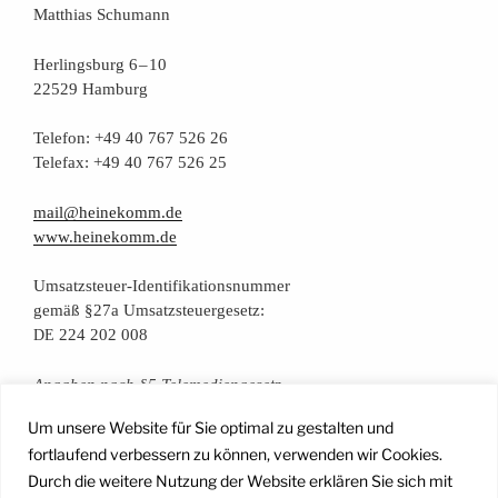
Mat­thi­as Schumann
Her­lings­burg 6 – 10
22529 Hamburg
Tele­fon: +49 40 767 526 26
Tele­fax: +49 40 767 526 25
mail@heinekomm.de
www.heinekomm.de
Umsatz­steu­er-Iden­ti­fi­ka­ti­ons­num­mer
gemäß §27a Umsatzsteuergesetz:
224 202 008
DE
Anga­ben nach §5 Telemediengesetz
Um unsere Website für Sie optimal zu gestalten und
Daten­schutz­er­klä­rung
fortlaufend verbessern zu können, verwenden wir Cookies.
Durch die weitere Nutzung der Website erklären Sie sich mit