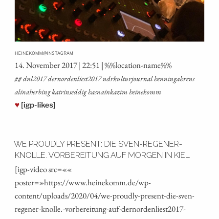
@
HEINEKOMM
INSTAGRAM
14. Novem­ber 2017 | 22:51 | %%loca­ti­on-name%%
## dnl2017 dernordenliest2017 ndrkul­tur­jour­nal hen­nin­ga­h­rens
ali­na­he­r­bing kat­rin­seddig has­nain­ka­zim heinekomm
♥
[igp-likes]
WE PROUDLY PRESENT: DIE SVEN-REGENER-
KNOLLE. VORBEREITUNG AUF MORGEN IN KIEL
[igp-video src=««
poster=»https://www.heinekomm.de/wp-
content/uploads/2020/04/we-proudly-present-die-sven-
regener-knolle.-vorbereitung-auf-dernordenliest2017-