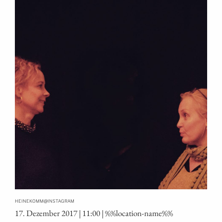
@
HEINEKOMM
INSTAGRAM
17. Dezem­ber 2017 | 11:00 | %%loca­ti­on-name%%