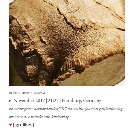
@
HEINEKOMM
INSTAGRAM
6. Novem­ber 2017 | 21:27 | Ham­burg, Germany
## sven­re­ge­ner dernordenliest2017 ndrkul­tur­jour­nal gal­lia­ni­ver­lag
wie­ner­stras­se hei­ne­komm kiwiverlag
♥
[igp-likes]