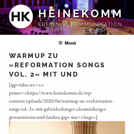
Zum
HEINEKOMM
Inhalt
springen
EREIGNIS | KOMMUNIKATION
Menü
WARMUP ZU
»REFORMATION SONGS
VOL. 2« MIT UND
[igp-video src=««
poster=»https://www.heinekomm.de/wp-
content/uploads/2020/04/warmup-zu-»reformation-
songs-vol.-2«-mit-gabrielcoburger-cleosteinberger-
giovanniweiss-und-lutzkra.jpg« size=»large«]