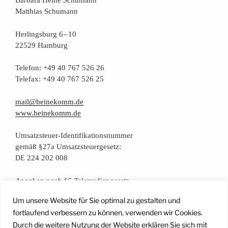
Mat­thi­as Schumann
Her­lings­burg 6 – 10
22529 Hamburg
Tele­fon: +49 40 767 526 26
Tele­fax: +49 40 767 526 25
mail@heinekomm.de
www.heinekomm.de
Umsatz­steu­er-Iden­ti­fi­ka­ti­ons­num­mer
gemäß §27a Umsatzsteuergesetz:
224 202 008
DE
Anga­ben nach §5 Telemediengesetz
Um unsere Website für Sie optimal zu gestalten und
Daten­schutz­er­klä­rung
fortlaufend verbessern zu können, verwenden wir Cookies.
Durch die weitere Nutzung der Website erklären Sie sich mit