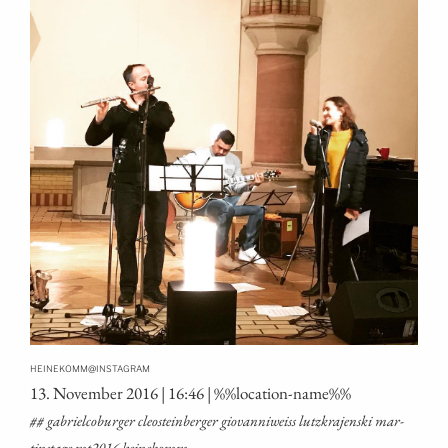
@
HEINEKOMM
INSTAGRAM
13. Novem­ber 2016 | 16:46 | %%loca­ti­on-name%%
## gabriel­co­bur­ger cle­ost­ein­ber­ger gio­van­ni­weiss lutz­kra­jen­ski mar­
tins­ta­ge mt2016 heinekomm