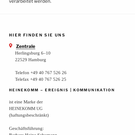
verarbeitet werden.
HIER FINDEN SIE UNS
Zentrale
Herlingsburg 6–10
22529 Hamburg
Telefon +49 40 767 526 26
Telefax +49 40 767 526 25
–
|
HEINEKOMM
EREIGNIS
KOMMUNIKATION
ist eine Mar­ke der
HEINEKOMM
UG
(haf­tungs­be­schränkt)
Geschäfts­füh­rung:
Bar­ba­ra Hei­ne Schumann