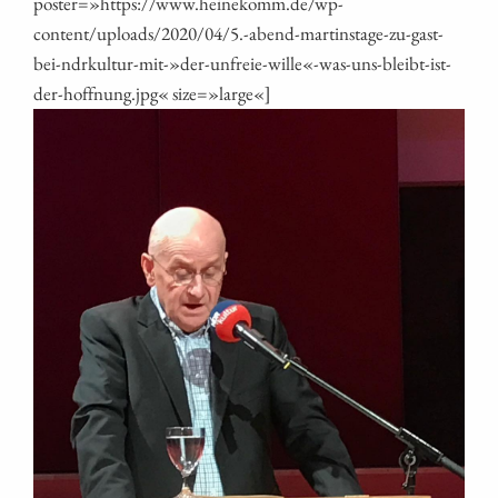
poster=»https://www.heinekomm.de/wp-
content/uploads/2020/04/5.-abend-martinstage-zu-gast-
bei-ndrkultur-mit-»der-unfreie-wille«-was-uns-bleibt-ist-
der-hoffnung.jpg« size=»large«]