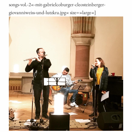
songs-vol.-2«-mit-gabrielcoburger-cleosteinberger-
giovanniweiss-und-lutzkra.jpg« size=»large«]