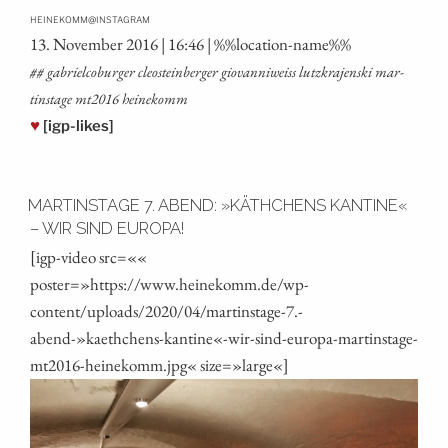
@
HEINEKOMM
INSTAGRAM
13. Novem­ber 2016 | 16:46 | %%loca­ti­on-name%%
## gabriel­co­bur­ger cle­ost­ein­ber­ger gio­van­ni­weiss lutz­kra­jen­ski mar­
tins­ta­ge mt2016 heinekomm
♥
[igp-likes]
MARTINSTAGE 7. ABEND: »KÄTHCHENS KANTINE«
– WIR SIND EUROPA!
[igp-video src=««
poster=»https://www.heinekomm.de/wp-
content/uploads/2020/04/martinstage‑7.-
abend-»kaethchens-kantine«-wir-sind-europa-martinstage-
mt2016-heinekomm.jpg« size=»large«]