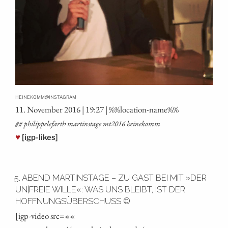
@
HEINEKOMM
INSTAGRAM
11. Novem­ber 2016 | 19:27 | %%loca­ti­on-name%%
## phil­ip­pe­le­farth mar­tins­ta­ge mt2016 heinekomm
♥
[igp-likes]
5. ABEND MARTINSTAGE – ZU GAST BEI MIT »DER
UN|FREIE WILLE«: WAS UNS BLEIBT, IST DER
HOFFNUNGSÜBERSCHUSS ©
[igp-video src=««