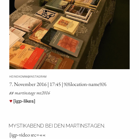
@
HEINEKOMM
INSTAGRAM
7. Novem­ber 2016 | 17:45 | %%loca­ti­on-name%%
## mar­tins­ta­ge mt2016
♥
[igp-likes]
MYSTIKABEND BEI DEN MARTINSTAGEN.
[igp-video src=««