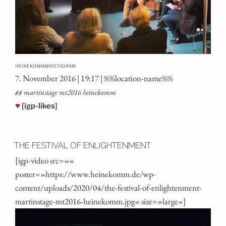
@
HEINEKOMM
INSTAGRAM
7. Novem­ber 2016 | 19:17 | %%loca­ti­on-name%%
## mar­tins­ta­ge mt2016 heinekomm
♥
[igp-likes]
THE FESTIVAL OF ENLIGHTENMENT
[igp-video src=««
poster=»https://www.heinekomm.de/wp-
content/uploads/2020/04/the-festival-of-enlightenment-
martinstage-mt2016-heinekomm.jpg« size=»large«]