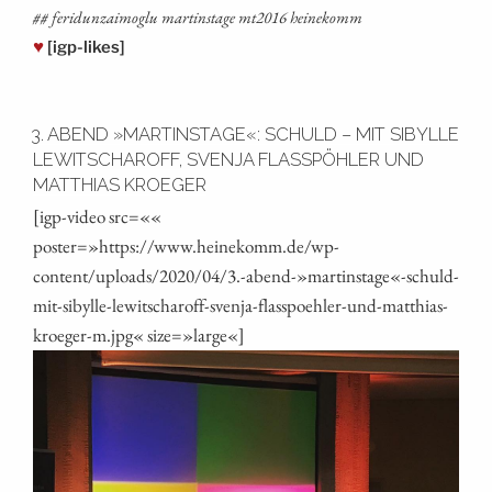
## fer­id­un­za­i­mo­g­lu mar­tins­ta­ge mt2016 heinekomm
♥
[igp-likes]
3. ABEND »MARTINSTAGE«: SCHULD – MIT SIBYLLE
LEWITSCHAROFF, SVENJA FLASSPÖHLER UND
MATTHIAS KROEGER
[igp-video src=««
poster=»https://www.heinekomm.de/wp-
content/uploads/2020/04/3.-abend-»martinstage«-schuld-
mit-sibylle-lewitscharoff-svenja-flasspoehler-und-matthias-
kroeger‑m.jpg« size=»large«]