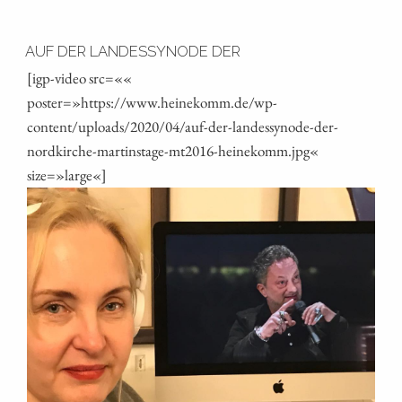
AUF DER LANDESSYNODE DER
[igp-video src=««
poster=»https://www.heinekomm.de/wp-
content/uploads/2020/04/auf-der-landessynode-der-
nordkirche-martinstage-mt2016-heinekomm.jpg«
size=»large«]