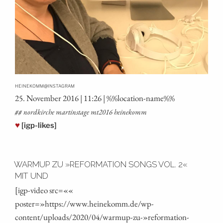
@
HEINEKOMM
INSTAGRAM
25. Novem­ber 2016 | 11:26 | %%loca­ti­on-name%%
## nord­kir­che mar­tins­ta­ge mt2016 heinekomm
♥
[igp-likes]
WARMUP ZU »REFORMATION SONGS VOL. 2«
MIT UND
[igp-video src=««
poster=»https://www.heinekomm.de/wp-
content/uploads/2020/04/warmup-zu-»reformation-