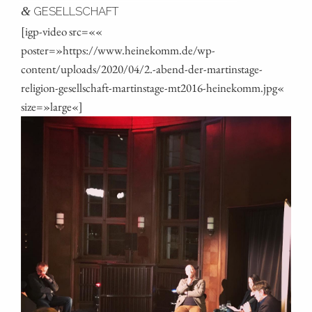
&
GESELLSCHAFT
[igp-video src=««
poster=»https://www.heinekomm.de/wp-
content/uploads/2020/04/2.-abend-der-martinstage-
religion-gesellschaft-martinstage-mt2016-heinekomm.jpg«
size=»large«]