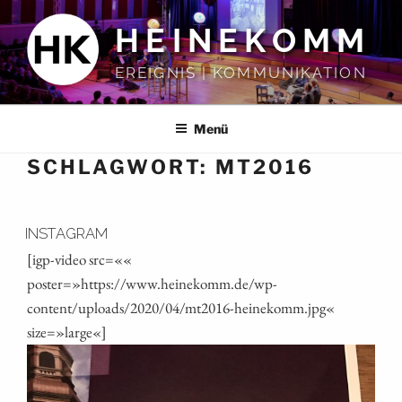
Zum
HEINEKOMM
Inhalt
springen
EREIGNIS | KOMMUNIKATION
Menü
SCHLAGWORT:
MT2016
INSTAGRAM
[igp-video src=««
poster=»https://www.heinekomm.de/wp-
content/uploads/2020/04/mt2016-heinekomm.jpg«
size=»large«]