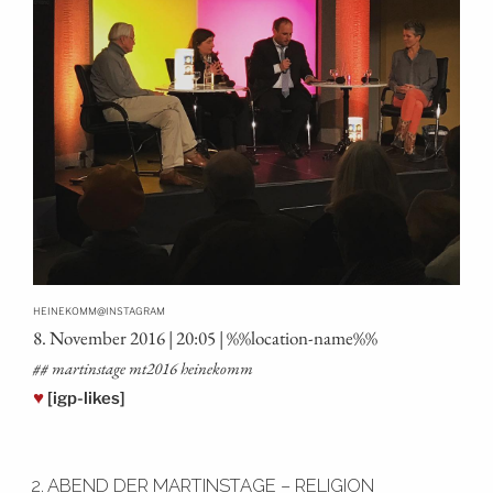
@
HEINEKOMM
INSTAGRAM
8. Novem­ber 2016 | 20:05 | %%loca­ti­on-name%%
## mar­tins­ta­ge mt2016 heinekomm
♥
[igp-likes]
2. ABEND DER MARTINSTAGE – RELIGION