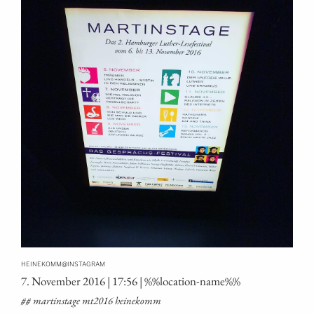
@
HEINEKOMM
INSTAGRAM
7. Novem­ber 2016 | 17:56 | %%loca­ti­on-name%%
## mar­tins­ta­ge mt2016 heinekomm