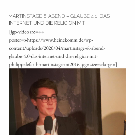
MARTINSTAGE 6. ABEND – GLAUBE 4.0, DAS
INTERNET UND DIE RELIGION MIT
[igp-video src=««
poster=»https://www.heinekomm.de/wp-
content/uploads/2020/04/martinstage‑6.-abend-
glaube‑4.0‑das-internet-und-die-religion-mit-
philippelefarth-martinstage-mt2016.jpg« size=»large«]