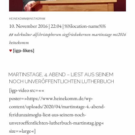
@
HEINEKOMM
INSTAGRAM
10. Novem­ber 2016 | 22:04 | %%loca­ti­on-name%%
## ndrkul­tur alf­chris­to­pher­sen sieg­friedw­ker­nen mar­tins­ta­ge mt2016
heinekomm
♥
[igp-likes]
MARTINSTAGE, 4. ABEND – LIEST AUS SEINEM
NOCH UNVERÖFFENTLICHTEN LUTHERBUCH
[igp-video src=««
poster=»https://www.heinekomm.de/wp-
content/uploads/2020/04/martinstage‑4.-abend-
feridunzaimoglu-liest-aus-seinem-noch-
unveroeffentlichten-lutherbuch-martinstag.jpg«
size=»large«]