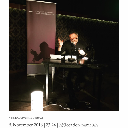
@
HEINEKOMM
INSTAGRAM
9. Novem­ber 2016 | 23:26 | %%loca­ti­on-name%%