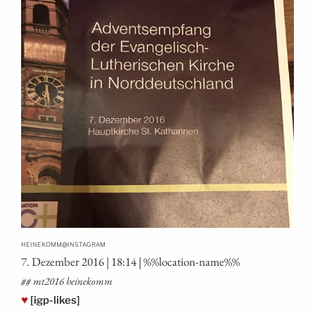
@
HEINEKOMM
INSTAGRAM
7. Dezem­ber 2016 | 18:14 | %%loca­ti­on-name%%
## mt2016 heinekomm
♥
[igp-likes]