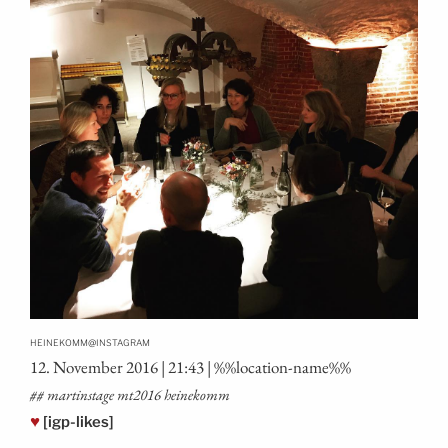
@
HEINEKOMM
INSTAGRAM
12. Novem­ber 2016 | 21:43 | %%loca­ti­on-name%%
## mar­tins­ta­ge mt2016 heinekomm
♥
[igp-likes]