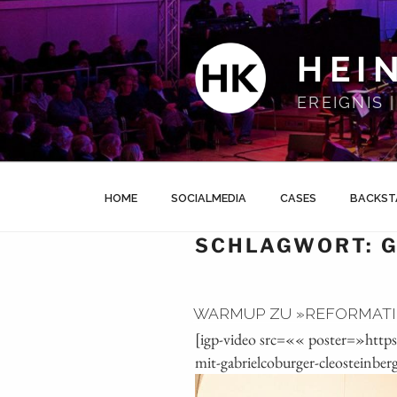
Zum
Inhalt
springen
HEI
EREIGNIS
HOME
SOCIALMEDIA
CASES
BACKST
SCHLAGWORT:
G
WARMUP ZU »REFORMATIO
[igp-video src=«« poster=»htt
mit-gabrielcoburger-cleosteinber