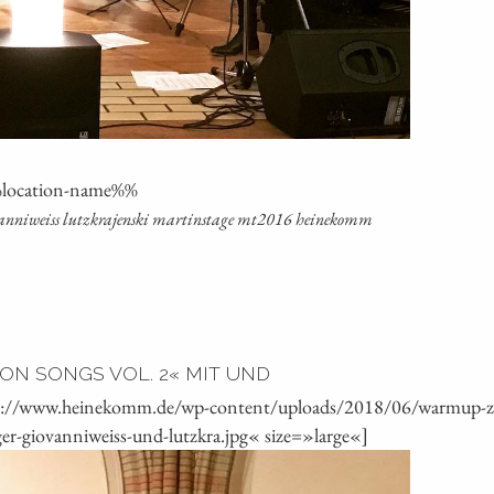
loca­ti­on-name%%
io­van­ni­weiss lutz­kra­jen­ski mar­tins­ta­ge mt2016 heinekomm
N SONGS VOL. 2« MIT UND
ps://www.heinekomm.de/wp-content/uploads/2018/06/warmup-zu
ger-giovanniweiss-und-lutzkra.jpg« size=»large«]