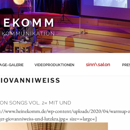
NEKOMM
 | KOMMUNIKATION
sinn\salon
AGE-GALERIE
VIDEOPRODUKTIONEN
PRE
IOVANNIWEISS
N SONGS VOL. 2« MIT UND
ps://www.heinekomm.de/wp-content/uploads/2020/04/warmup-zu
ger-giovanniweiss-und-lutzkra.jpg« size=»large«]