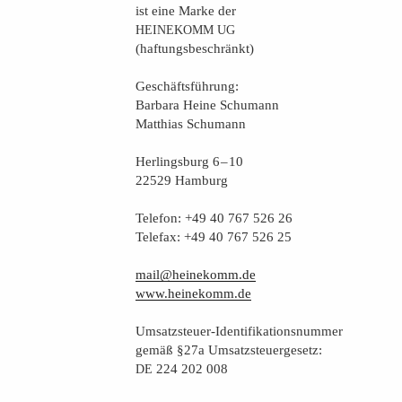
ist eine Mar­ke der
HEINEKOMM
UG
(haf­tungs­be­schränkt)
Geschäfts­füh­rung:
Bar­ba­ra Hei­ne Schumann
Mat­thi­as Schumann
Her­lings­burg 6 – 10
22529 Hamburg
Tele­fon: +49 40 767 526 26
Tele­fax: +49 40 767 526 25
mail@heinekomm.de
www.heinekomm.de
Umsatz­steu­er-Iden­ti­fi­ka­ti­ons­num­mer
gemäß §27a Umsatzsteuergesetz:
224 202 008
DE