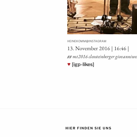
@
HEINEKOMM
INSTAGRAM
13. Novem­ber 2016 | 16:46 |
## mt2016 cle­ost­ein­ber­ger gio­van­ni­w
♥
[igp-likes]
HIER FINDEN SIE UNS