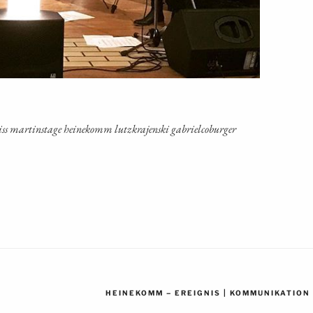
eiss mar­tins­ta­ge hei­ne­komm lutz­kra­jen­ski gabrielcoburger
–
|
HEINEKOMM
EREIGNIS
KOMMUNIKATION