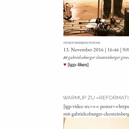
@
HEINEKOMM
INSTAGRAM
13. Novem­ber 2016 | 16:46 | %%
## gabriel­co­bur­ger cle­ost­ein­ber­ger g
♥
[igp-likes]
WARMUP ZU »REFORMATIO
[igp-video src=«« poster=»htt
mit-gabrielcoburger-cleosteinber