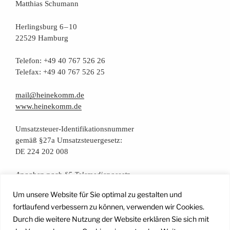
Mat­thi­as Schumann
Her­lings­burg 6 – 10
22529 Hamburg
Tele­fon: +49 40 767 526 26
Tele­fax: +49 40 767 526 25
mail@heinekomm.de
www.heinekomm.de
Umsatz­steu­er-Iden­ti­fi­ka­ti­ons­num­mer
gemäß §27a Umsatzsteuergesetz:
224 202 008
DE
Anga­ben nach §5 Telemediengesetz
Um unsere Website für Sie optimal zu gestalten und
Daten­schutz­er­klä­rung
fortlaufend verbessern zu können, verwenden wir Cookies.
Durch die weitere Nutzung der Website erklären Sie sich mit