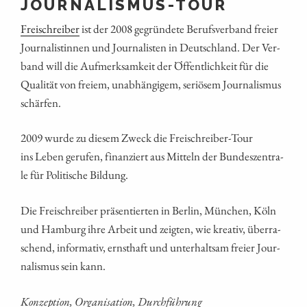
JOURNALISMUS-TOUR
Frei­schrei­ber
ist der 2008 gegrün­de­te Berufs­ver­band frei­er
Jour­na­lis­tin­nen und Jour­na­lis­ten in Deutsch­land. Der Ver­
band will die Auf­merk­sam­keit der Öffent­lich­keit für die
Qua­li­tät von frei­em, unab­hän­gi­gem, seriö­sem Jour­na­lis­mus
schärfen.
2009 wur­de zu die­sem Zweck die Frei­schrei­ber-Tour
ins Leben geru­fen, finan­ziert aus Mit­teln der Bun­des­zen­tra­
le für Poli­ti­sche Bildung.
Die Frei­schrei­ber prä­sen­tier­ten in Ber­lin, Mün­chen, Köln
und Ham­burg ihre Arbeit und zeig­ten, wie krea­tiv, über­ra­
schend, infor­ma­tiv, ernst­haft und unter­halt­sam frei­er Jour­
na­lis­mus sein kann.
Kon­zep­ti­on, Orga­ni­sa­ti­on, Durchführung