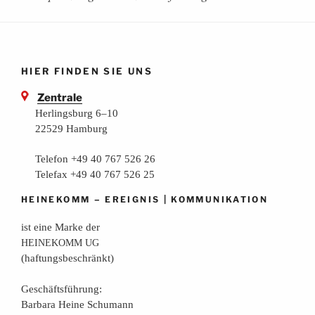
HIER FINDEN SIE UNS
Zentrale
Herlingsburg 6–10
22529 Hamburg
Telefon +49 40 767 526 26
Telefax +49 40 767 526 25
–
|
HEINEKOMM
EREIGNIS
KOMMUNIKATION
ist eine Mar­ke der
HEINEKOMM
UG
(haf­tungs­be­schränkt)
Geschäfts­füh­rung:
Bar­ba­ra Hei­ne Schumann