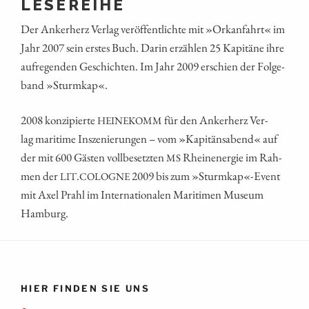
LESEREIHE
Der Anker­herz Ver­lag ver­öf­fent­lich­te mit »Orkan­fahrt« im
Jahr 2007 sein ers­tes Buch. Dar­in erzäh­len 25 Kapi­tä­ne ihre
auf­re­gen­den Geschich­ten. Im Jahr 2009 erschien der Fol­ge­
band »Sturm­kap«.
2008 kon­zi­pier­te
für den Anker­herz Ver­
HEINEKOMM
lag mari­ti­me Insze­nie­run­gen – vom »Kapi­täns­abend« auf
der mit 600 Gäs­ten voll­be­setz­ten
Rhein­ener­gie im Rah­
MS
men der
.
2009 bis zum »Sturmkap«-Event
LIT
COLOGNE
mit Axel Prahl im Inter­na­tio­na­len Mari­ti­men Muse­um
Hamburg.
HIER FINDEN SIE UNS