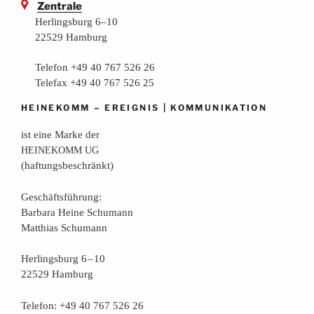
Zentrale
Herlingsburg 6–10
22529 Hamburg
Telefon +49 40 767 526 26
Telefax +49 40 767 526 25
–
|
HEINEKOMM
EREIGNIS
KOMMUNIKATION
ist eine Mar­ke der
HEINEKOMM
UG
(haf­tungs­be­schränkt)
Geschäfts­füh­rung:
Bar­ba­ra Hei­ne Schumann
Mat­thi­as Schumann
Her­lings­burg 6 – 10
22529 Hamburg
Tele­fon: +49 40 767 526 26