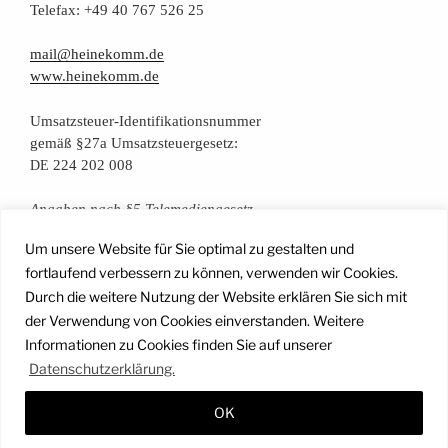
Tele­fax: +49 40 767 526 25
mail@heinekomm.de
www.heinekomm.de
Umsatz­steu­er-Iden­ti­fi­ka­ti­ons­num­mer
gemäß §27a Umsatzsteuergesetz:
224 202 008
DE
Anga­ben nach §5 Telemediengesetz
Um unsere Website für Sie optimal zu gestalten und
Daten­schutz­er­klä­rung
fortlaufend verbessern zu können, verwenden wir Cookies.
Durch die weitere Nutzung der Website erklären Sie sich mit
der Verwendung von Cookies einverstanden. Weitere
Facebook
Instagram
YouTube
Mail
Informationen zu Cookies finden Sie auf unserer
Datenschutzerklärung.
OK