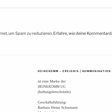
met, um Spam zu reduzieren.
Erfahre, wie deine Kommentarda
–
|
HEINEKOMM
EREIGNIS
KOMMUNIKATION
ist eine Mar­ke der
HEINEKOMM
UG
(haf­tungs­be­schränkt)
Geschäfts­füh­rung:
Bar­ba­ra Hei­ne Schumann