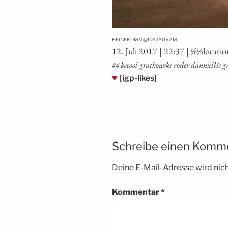
@
HEINEKOMM
INSTAGRAM
12. Juli 2017 | 22:37 | %%loca­t
## becool grat­kow­ski roder dan­nul­lis 
♥
[igp-likes]
Schreibe einen Komm
Deine E-Mail-Adresse wird nicht
Kommentar
*