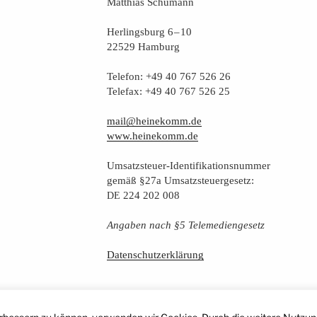
Mat­thi­as Schumann
Her­lings­burg 6 – 10
22529 Hamburg
Tele­fon: +49 40 767 526 26
Tele­fax: +49 40 767 526 25
mail@heinekomm.de
www.heinekomm.de
Umsatz­steu­er-Iden­ti­fi­ka­ti­ons­num­mer
gemäß §27a Umsatzsteuergesetz:
224 202 008
DE
Anga­ben nach §5 Telemediengesetz
Daten­schutz­er­klä­rung