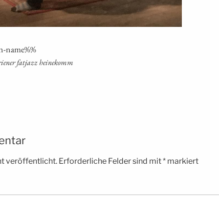
i­on-name%%
grie­ner fat­jazz heinekomm
entar
 veröffentlicht.
Erforderliche Felder sind mit
*
markiert