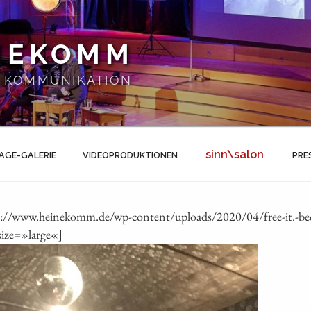
NEKOMM
 | KOMMUNIKATION
sinn\salon
AGE-GALERIE
VIDEOPRODUKTIONEN
PRE
s://www.heinekomm.de/wp-content/uploads/2020/04/free-it.-beco
size=»large«]