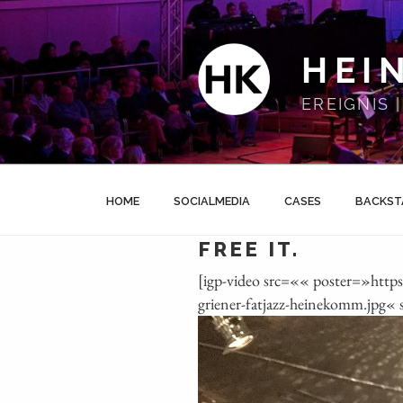
Zum
Inhalt
springen
HEI
EREIGNIS
HOME
SOCIALMEDIA
CASES
BACKST
FREE IT.
[igp-video src=«« poster=»http
griener-fatjazz-heinekomm.jpg« 