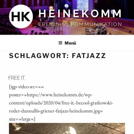
Zum
HEINEKOMM
Inhalt
springen
EREIGNIS | KOMMUNIKATION
Menü
SCHLAGWORT:
FATJAZZ
FREE IT.
[igp-video src=««
poster=»https://www.heinekomm.de/wp-
content/uploads/2020/04/free-it.-becool-gratkowski-
roder-dannullis-griener-fatjazz-heinekomm.jpg«
size=»large«]