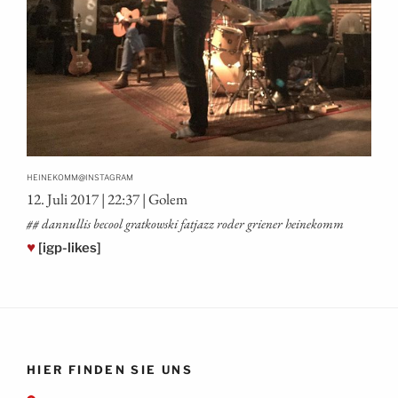
@
HEINEKOMM
INSTAGRAM
12. Juli 2017 | 22:37 | Golem
## dan­nul­lis becool grat­kow­ski fat­jazz roder grie­ner heinekomm
♥
[igp-likes]
HIER FINDEN SIE UNS