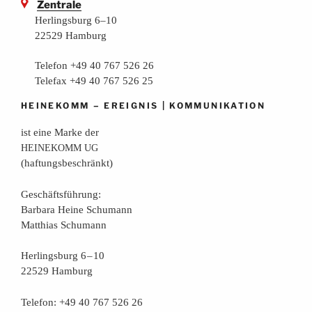
Zentrale
Herlingsburg 6–10
22529 Hamburg
Telefon +49 40 767 526 26
Telefax +49 40 767 526 25
–
|
HEINEKOMM
EREIGNIS
KOMMUNIKATION
ist eine Mar­ke der
HEINEKOMM
UG
(haf­tungs­be­schränkt)
Geschäfts­füh­rung:
Bar­ba­ra Hei­ne Schumann
Mat­thi­as Schumann
Her­lings­burg 6 – 10
22529 Hamburg
Tele­fon: +49 40 767 526 26