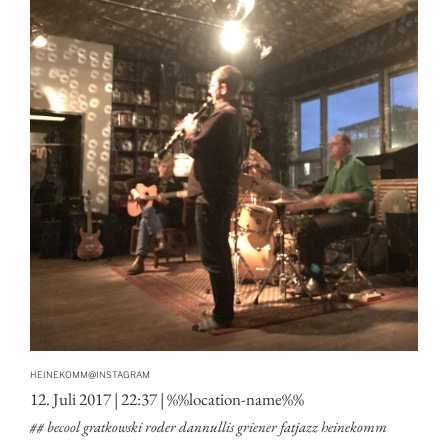
@
HEINEKOMM
INSTAGRAM
12. Juli 2017 | 22:37 | %%loca­ti­on-name%%
## becool grat­kow­ski roder dan­nul­lis grie­ner fat­jazz heinekomm