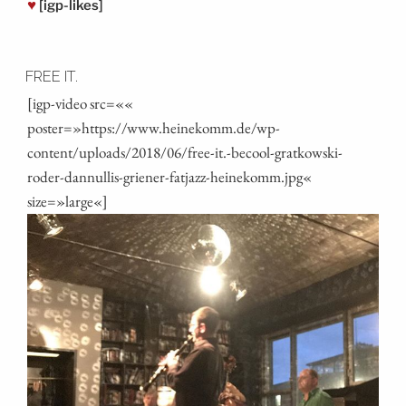
♥
[igp-likes]
FREE IT.
[igp-video src=««
poster=»https://www.heinekomm.de/wp-
content/uploads/2018/06/free-it.-becool-gratkowski-
roder-dannullis-griener-fatjazz-heinekomm.jpg«
size=»large«]