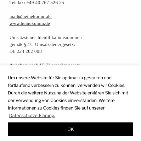
Tele­fax: +49 40 767 526 25
mail@heinekomm.de
www.heinekomm.de
Umsatz­steu­er-Iden­ti­fi­ka­ti­ons­num­mer
gemäß §27a Umsatzsteuergesetz:
224 202 008
DE
Anga­ben nach §5 Telemediengesetz
Um unsere Website für Sie optimal zu gestalten und
Daten­schutz­er­klä­rung
fortlaufend verbessern zu können, verwenden wir Cookies.
Durch die weitere Nutzung der Website erklären Sie sich mit
der Verwendung von Cookies einverstanden. Weitere
Facebook
Instagram
YouTube
Mail
Informationen zu Cookies finden Sie auf unserer
Datenschutzerklärung.
OK