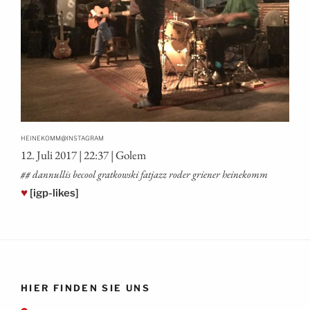
@
HEINEKOMM
INSTAGRAM
12. Juli 2017 | 22:37 | Golem
## dan­nul­lis becool grat­kow­ski fat­jazz roder grie­ner heinekomm
♥
[igp-likes]
HIER FINDEN SIE UNS