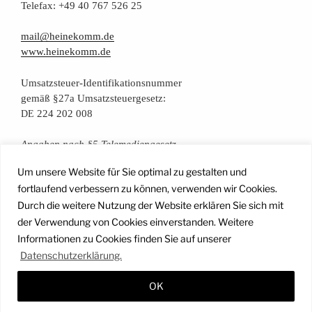
Tele­fax: +49 40 767 526 25
mail@heinekomm.de
www.heinekomm.de
Umsatz­steu­er-Iden­ti­fi­ka­ti­ons­num­mer
gemäß §27a Umsatzsteuergesetz:
224 202 008
DE
Anga­ben nach §5 Telemediengesetz
Um unsere Website für Sie optimal zu gestalten und
Daten­schutz­er­klä­rung
fortlaufend verbessern zu können, verwenden wir Cookies.
Durch die weitere Nutzung der Website erklären Sie sich mit
der Verwendung von Cookies einverstanden. Weitere
Facebook
Instagram
YouTube
Mail
Informationen zu Cookies finden Sie auf unserer
Datenschutzerklärung.
OK