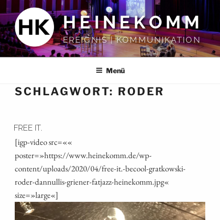
Zum
HEINEKOMM
Inhalt
springen
EREIGNIS | KOMMUNIKATION
Menü
SCHLAGWORT:
RODER
FREE IT.
[igp-video src=««
poster=»https://www.heinekomm.de/wp-
content/uploads/2020/04/free-it.-becool-gratkowski-
roder-dannullis-griener-fatjazz-heinekomm.jpg«
size=»large«]