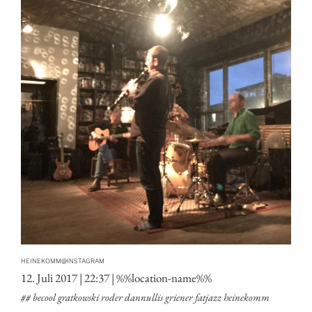
@
HEINEKOMM
INSTAGRAM
12. Juli 2017 | 22:37 | %%loca­ti­on-name%%
## becool grat­kow­ski roder dan­nul­lis grie­ner fat­jazz heinekomm