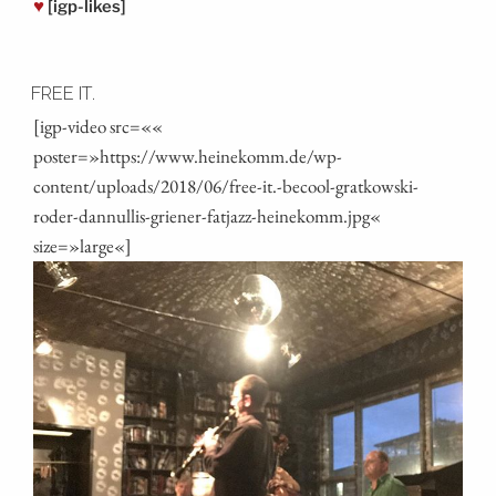
♥
[igp-likes]
FREE IT.
[igp-video src=««
poster=»https://www.heinekomm.de/wp-
content/uploads/2018/06/free-it.-becool-gratkowski-
roder-dannullis-griener-fatjazz-heinekomm.jpg«
size=»large«]