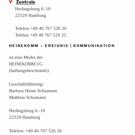
Zentrale
Herlingsburg 6–10
22529 Hamburg
Telefon +49 40 767 526 26
Telefax +49 40 767 526 25
–
|
HEINEKOMM
EREIGNIS
KOMMUNIKATION
ist eine Mar­ke der
HEINEKOMM
UG
(haf­tungs­be­schränkt)
Geschäfts­füh­rung:
Bar­ba­ra Hei­ne Schumann
Mat­thi­as Schumann
Her­lings­burg 6 – 10
22529 Hamburg
Tele­fon: +49 40 767 526 26