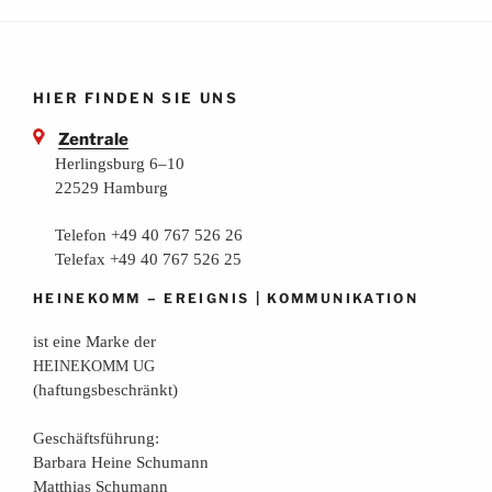
HIER FINDEN SIE UNS
Zentrale
Herlingsburg 6–10
22529 Hamburg
Telefon +49 40 767 526 26
Telefax +49 40 767 526 25
–
|
HEINEKOMM
EREIGNIS
KOMMUNIKATION
ist eine Mar­ke der
HEINEKOMM
UG
(haf­tungs­be­schränkt)
Geschäfts­füh­rung:
Bar­ba­ra Hei­ne Schumann
Mat­thi­as Schumann