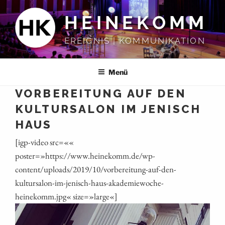
Zum
HEINEKOMM
Inhalt
springen
EREIGNIS | KOMMUNIKATION
Menü
VORBEREITUNG AUF DEN
KULTURSALON IM JENISCH
HAUS
[igp-video src=««
poster=»https://www.heinekomm.de/wp-
content/uploads/2019/10/vorbereitung-auf-den-
kultursalon-im-jenisch-haus-akademiewoche-
heinekomm.jpg« size=»large«]