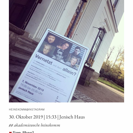
@
HEINEKOMM
INSTAGRAM
30. Okto­ber 2019 | 15:33 | Jenisch Haus
## aka­de­mie­wo­che heinekomm
♥
[igp-likes]