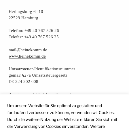
Her­lings­burg 6 – 10
22529 Hamburg
Tele­fon: +49 40 767 526 26
Tele­fax: +49 40 767 526 25
mail@heinekomm.de
www.heinekomm.de
Umsatz­steu­er-Iden­ti­fi­ka­ti­ons­num­mer
gemäß §27a Umsatzsteuergesetz:
224 202 008
DE
Anga­ben nach §5 Telemediengesetz
Um unsere Website für Sie optimal zu gestalten und
Daten­schutz­er­klä­rung
fortlaufend verbessern zu können, verwenden wir Cookies.
Durch die weitere Nutzung der Website erklären Sie sich mit
der Verwendung von Cookies einverstanden. Weitere