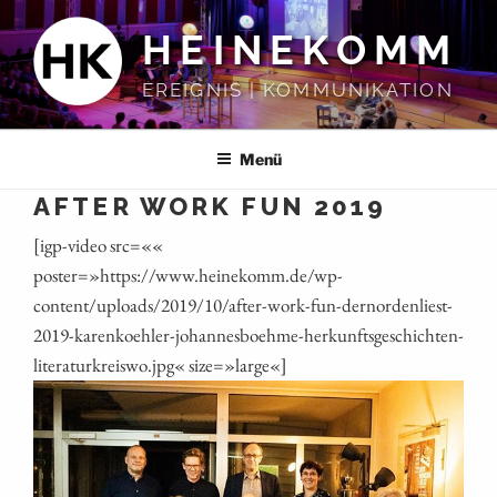
Zum
HEINEKOMM
Inhalt
springen
EREIGNIS | KOMMUNIKATION
Menü
AFTER WORK FUN 2019
[igp-video src=««
poster=»https://www.heinekomm.de/wp-
content/uploads/2019/10/after-work-fun-dernordenliest-
2019-karenkoehler-johannesboehme-herkunftsgeschichten-
literaturkreiswo.jpg« size=»large«]