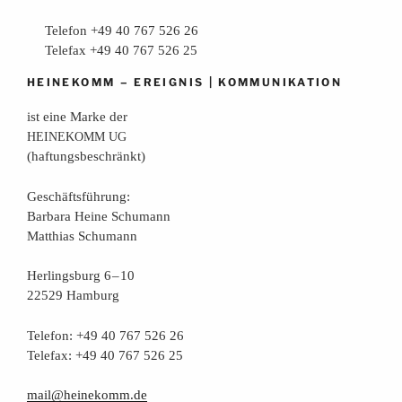
Telefon +49 40 767 526 26
Telefax +49 40 767 526 25
–
|
HEINEKOMM
EREIGNIS
KOMMUNIKATION
ist eine Mar­ke der
HEINEKOMM
UG
(haf­tungs­be­schränkt)
Geschäfts­füh­rung:
Bar­ba­ra Hei­ne Schumann
Mat­thi­as Schumann
Her­lings­burg 6 – 10
22529 Hamburg
Tele­fon: +49 40 767 526 26
Tele­fax: +49 40 767 526 25
mail@heinekomm.de