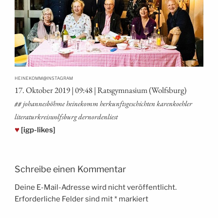
@
HEINEKOMM
INSTAGRAM
17. Okto­ber 2019 | 09:48 | Rats­gym­na­si­um (Wolfs­burg)
## johan­nes­böh­me hei­ne­komm her­kunfts­ge­schich­ten karen­koeh­ler
lite­ra­tur­kreis­wolfs­burg dernordenliest
♥
[igp-likes]
Schreibe einen Kommentar
Deine E-Mail-Adresse wird nicht veröffentlicht.
Erforderliche Felder sind mit
*
markiert