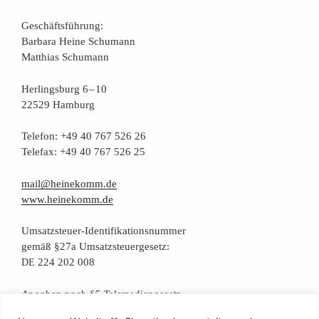
Geschäfts­füh­rung:
Bar­ba­ra Hei­ne Schumann
Mat­thi­as Schumann
Her­lings­burg 6 – 10
22529 Hamburg
Tele­fon: +49 40 767 526 26
Tele­fax: +49 40 767 526 25
mail@heinekomm.de
www.heinekomm.de
Umsatz­steu­er-Iden­ti­fi­ka­ti­ons­num­mer
gemäß §27a Umsatzsteuergesetz:
224 202 008
DE
Anga­ben nach §5 Telemediengesetz