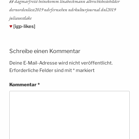
## dag­mar­freist hei­ne­komm lina­beck­mann albrechts­be­stebil­der
dernordenliest2019 ndrfern­se­hen ndrkul­tur­jour­nal dnl2019
juliawestlake
♥
[igp-likes]
Schreibe einen Kommentar
Deine E-Mail-Adresse wird nicht veröffentlicht.
Erforderliche Felder sind mit
*
markiert
Kommentar
*