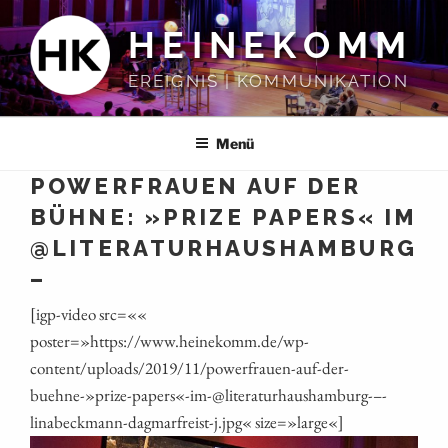
Zum
HEINEKOMM
Inhalt
springen
EREIGNIS | KOMMUNIKATION
Menü
POWERFRAUEN AUF DER
BÜHNE: »PRIZE PAPERS« IM
@LITERATURHAUSHAMBURG
–
[igp-video src=««
poster=»https://www.heinekomm.de/wp-
content/uploads/2019/11/powerfrauen-auf-der-
buehne-»prize-papers«-im-@literaturhaushamburg- – -
linabeckmann-dagmarfreist‑j.jpg« size=»large«]