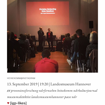
@
HEINEKOMM
INSTAGRAM
13. Sep­tem­ber 2019 | 19:20 | Lan­des­mu­se­um Hannover
## pro­ve­ni­enz­for­schung ndrfern­se­hen hei­ne­komm ndrkul­tur­jour­nal
muse­ums­de­tek­ti­ve lan­des­mu­se­umhan­no­ver pae­se ndr
♥
[igp-likes]