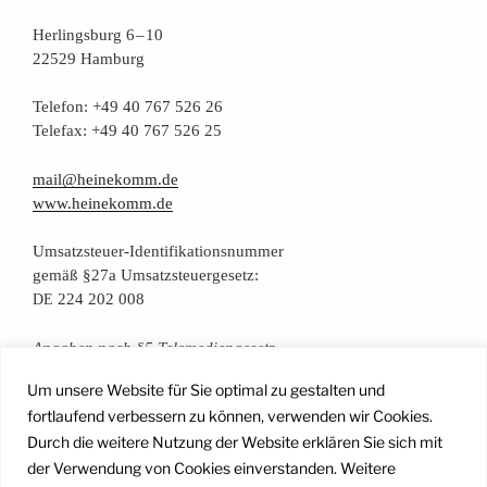
Her­lings­burg 6 – 10
22529 Hamburg
Tele­fon: +49 40 767 526 26
Tele­fax: +49 40 767 526 25
mail@heinekomm.de
www.heinekomm.de
Umsatz­steu­er-Iden­ti­fi­ka­ti­ons­num­mer
gemäß §27a Umsatzsteuergesetz:
224 202 008
DE
Anga­ben nach §5 Telemediengesetz
Um unsere Website für Sie optimal zu gestalten und
Daten­schutz­er­klä­rung
fortlaufend verbessern zu können, verwenden wir Cookies.
Durch die weitere Nutzung der Website erklären Sie sich mit
der Verwendung von Cookies einverstanden. Weitere