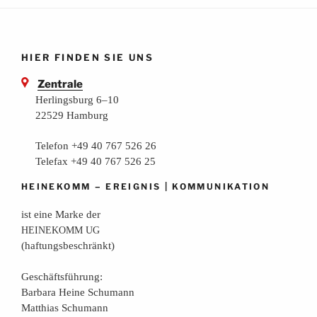
HIER FINDEN SIE UNS
Zentrale
Herlingsburg 6–10
22529 Hamburg
Telefon +49 40 767 526 26
Telefax +49 40 767 526 25
–
|
HEINEKOMM
EREIGNIS
KOMMUNIKATION
ist eine Mar­ke der
HEINEKOMM
UG
(haf­tungs­be­schränkt)
Geschäfts­füh­rung:
Bar­ba­ra Hei­ne Schumann
Mat­thi­as Schumann