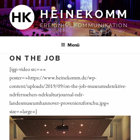
Zum
HEINEKOMM
Inhalt
springen
EREIGNIS | KOMMUNIKATION
Menü
ON THE JOB
[igp-video src=««
poster=»https://www.heinekomm.de/wp-
content/uploads/2019/09/on-the-job-museumsdetektive-
ndrfernsehen-ndrkulturjournal-ndr-
landesmuseumhannover-provenienzforschu.jpg«
size=»large«]