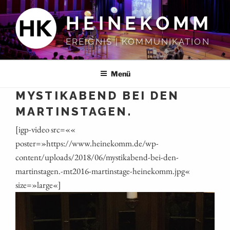
Zum
HEINEKOMM
Inhalt
springen
EREIGNIS | KOMMUNIKATION
Menü
MYSTIKABEND BEI DEN
MARTINSTAGEN.
[igp-video src=««
poster=»https://www.heinekomm.de/wp-
content/uploads/2018/06/mystikabend-bei-den-
martinstagen.-mt2016-martinstage-heinekomm.jpg«
size=»large«]