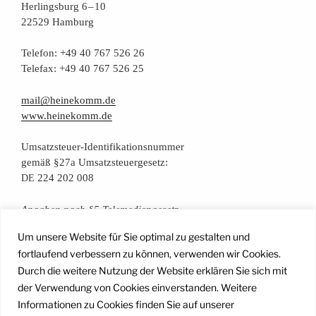
Her­lings­burg 6 – 10
22529 Hamburg
Tele­fon: +49 40 767 526 26
Tele­fax: +49 40 767 526 25
mail@heinekomm.de
www.heinekomm.de
Umsatz­steu­er-Iden­ti­fi­ka­ti­ons­num­mer
gemäß §27a Umsatzsteuergesetz:
224 202 008
DE
Anga­ben nach §5 Telemediengesetz
Um unsere Website für Sie optimal zu gestalten und
Daten­schutz­er­klä­rung
fortlaufend verbessern zu können, verwenden wir Cookies.
Durch die weitere Nutzung der Website erklären Sie sich mit
der Verwendung von Cookies einverstanden. Weitere
Facebook
Instagram
YouTube
Mail
Informationen zu Cookies finden Sie auf unserer