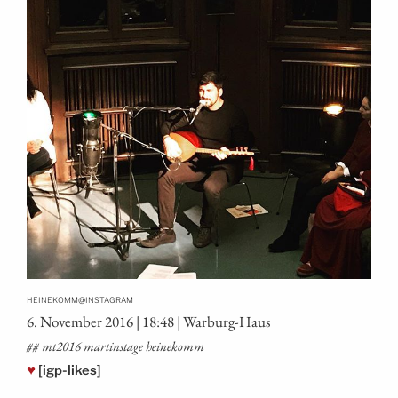
@
HEINEKOMM
INSTAGRAM
6. Novem­ber 2016 | 18:48 | Warburg-Haus
## mt2016 mar­tins­ta­ge heinekomm
♥
[igp-likes]