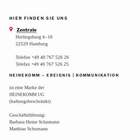
HIER FINDEN SIE UNS
Zentrale
Herlingsburg 6–10
22529 Hamburg
Telefon +49 40 767 526 26
Telefax +49 40 767 526 25
–
|
HEINEKOMM
EREIGNIS
KOMMUNIKATION
ist eine Mar­ke der
HEINEKOMM
UG
(haf­tungs­be­schränkt)
Geschäfts­füh­rung:
Bar­ba­ra Hei­ne Schumann
Mat­thi­as Schumann