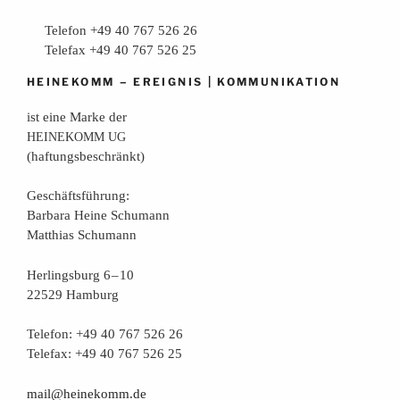
Telefon +49 40 767 526 26
Telefax +49 40 767 526 25
–
|
HEINEKOMM
EREIGNIS
KOMMUNIKATION
ist eine Mar­ke der
HEINEKOMM
UG
(haf­tungs­be­schränkt)
Geschäfts­füh­rung:
Bar­ba­ra Hei­ne Schumann
Mat­thi­as Schumann
Her­lings­burg 6 – 10
22529 Hamburg
Tele­fon: +49 40 767 526 26
Tele­fax: +49 40 767 526 25
mail@heinekomm.de