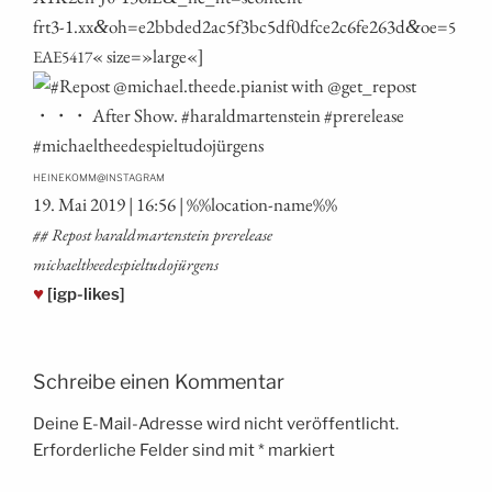
frt3‑1.xx
oh=e2bbded2ac5f3bc5df0dfce2c6fe263d
oe=
&
&
5
« size=»large«]
EAE5417
@
HEINEKOMM
INSTAGRAM
19. Mai 2019 | 16:56 | %%loca­ti­on-name%%
## Repost harald­mar­ten­stein pre­re­lease
michaeltheedespieltudojürgens
♥
[igp-likes]
Schreibe einen Kommentar
Deine E-Mail-Adresse wird nicht veröffentlicht.
Erforderliche Felder sind mit
*
markiert