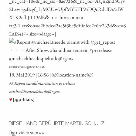
_nc_cat=106
_nc_sid=8ae9d6
_nc_oc=AQn2jndSCyv
&
&
2Lxw5gzBcgf_LjMCUwUpfMYEFT94DQcRdclDx9dW
X1K2efl-J0-136lE
_nc_ht=scontent-
&
frt3‑1.xx
oh=e2bbded2ac5f3bc5df0dfce2c6fe263d
oe=
&
&
5
« size=»large«]
EAE5417
@
HEINEKOMM
INSTAGRAM
19. Mai 2019 | 16:56 | %%loca­ti­on-name%%
## Repost harald­mar­ten­stein pre­re­lease
michaeltheedespieltudojürgens
♥
[igp-likes]
DIESE HAND BERÜHRTE MARTIN SCHULZ.
[igp-video src=««