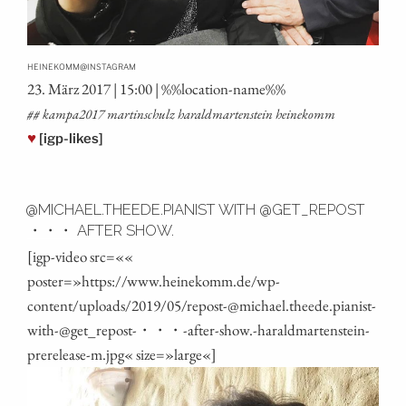
@
HEINEKOMM
INSTAGRAM
23. März 2017 | 15:00 | %%loca­ti­on-name%%
## kampa2017 mar­tin­schulz harald­mar­ten­stein heinekomm
♥
[igp-likes]
@MICHAEL.THEEDE.PIANIST WITH @GET_REPOST
・・・ AFTER SHOW.
[igp-video src=««
poster=»https://www.heinekomm.de/wp-
content/uploads/2019/05/repost-@michael.theede.pianist-
with-@get_repost-・・・-after-show.-haraldmartenstein-
prerelease‑m.jpg« size=»large«]