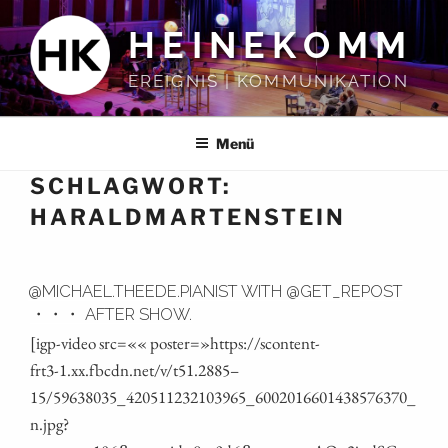
Zum
HEINEKOMM
Inhalt
springen
EREIGNIS | KOMMUNIKATION
Menü
SCHLAGWORT:
HARALDMARTENSTEIN
@MICHAEL.THEEDE.PIANIST WITH @GET_REPOST
・・・ AFTER SHOW.
[igp-video src=«« poster=»https://scontent-
frt3‑1.xx.fbcdn.net/v/t51.2885 –
15/59638035_420511232103965_6002016601438576370_
n.jpg?