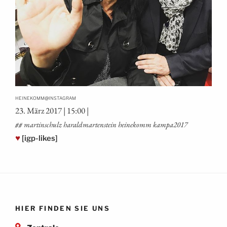
@
HEINEKOMM
INSTAGRAM
23. März 2017 | 15:00 |
## mar­tin­schulz harald­mar­ten­stein hei­ne­komm kampa2017
♥
[igp-likes]
HIER FINDEN SIE UNS