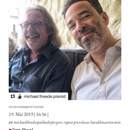
@
HEINEKOMM
INSTAGRAM
19. Mai 2019 | 16:56 |
## michael­thee­de­spiel­tu­do­jür­gens repost pre­re­lease haraldmartenstein
♥