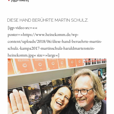
[igp-likes]
DIESE HAND BERÜHRTE MARTIN SCHULZ.
[igp-video src=««
poster=»https://www.heinekomm.de/wp-
content/uploads/2018/06/diese-hand-beruehrte-martin-
schulz.-kampa2017-martinschulz-haraldmartenstein-
heinekomm.jpg« size=»large«]