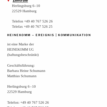
Zentrale
Herlingsburg 6–10
22529 Hamburg
Telefon +49 40 767 526 26
Telefax +49 40 767 526 25
–
|
HEINEKOMM
EREIGNIS
KOMMUNIKATION
ist eine Mar­ke der
HEINEKOMM
UG
(haf­tungs­be­schränkt)
Geschäfts­füh­rung:
Bar­ba­ra Hei­ne Schumann
Mat­thi­as Schumann
Her­lings­burg 6 – 10
22529 Hamburg
Tele­fon: +49 40 767 526 26