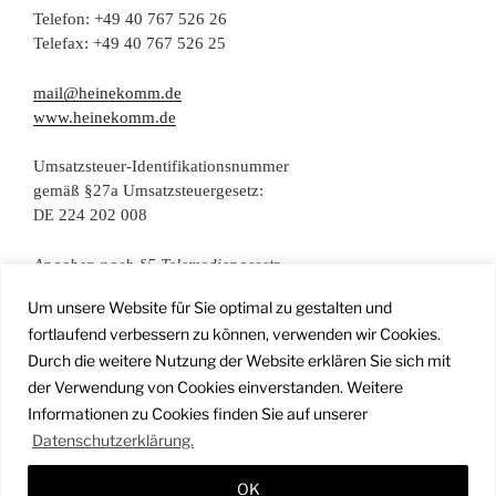
Tele­fon: +49 40 767 526 26
Tele­fax: +49 40 767 526 25
mail@heinekomm.de
www.heinekomm.de
Umsatz­steu­er-Iden­ti­fi­ka­ti­ons­num­mer
gemäß §27a Umsatzsteuergesetz:
224 202 008
DE
Anga­ben nach §5 Telemediengesetz
Um unsere Website für Sie optimal zu gestalten und
Daten­schutz­er­klä­rung
fortlaufend verbessern zu können, verwenden wir Cookies.
Durch die weitere Nutzung der Website erklären Sie sich mit
der Verwendung von Cookies einverstanden. Weitere
Facebook
Instagram
YouTube
Mail
Informationen zu Cookies finden Sie auf unserer
Datenschutzerklärung.
OK