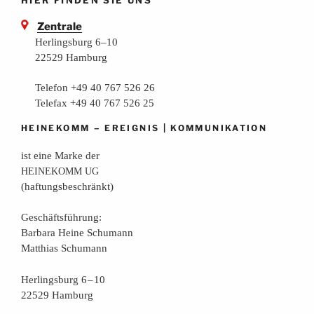
Zentrale
Herlingsburg 6–10
22529 Hamburg
Telefon +49 40 767 526 26
Telefax +49 40 767 526 25
–
|
HEINEKOMM
EREIGNIS
KOMMUNIKATION
ist eine Mar­ke der
HEINEKOMM
UG
(haf­tungs­be­schränkt)
Geschäfts­füh­rung:
Bar­ba­ra Hei­ne Schumann
Mat­thi­as Schumann
Her­lings­burg 6 – 10
22529 Hamburg