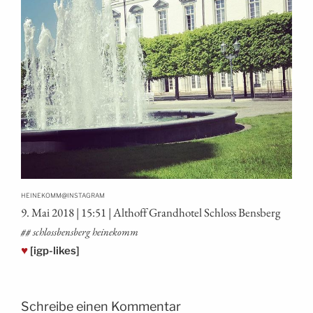
@
HEINEKOMM
INSTAGRAM
9. Mai 2018 | 15:51 | Alt­hoff Grand­ho­tel Schloss Bensberg
## schloss­bens­berg heinekomm
♥
[igp-likes]
Schreibe einen Kommentar