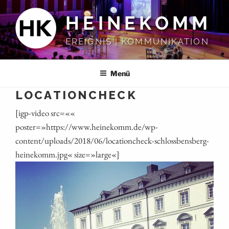
Zum
HEINEKOMM
Inhalt
springen
EREIGNIS | KOMMUNIKATION
Menü
LOCATIONCHECK
[igp-video src=««
poster=»https://www.heinekomm.de/wp-
content/uploads/2018/06/locationcheck-schlossbensberg-
heinekomm.jpg« size=»large«]