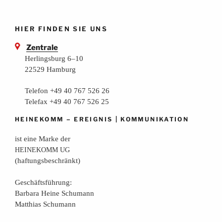
HIER FINDEN SIE UNS
Zentrale
Herlingsburg 6–10
22529 Hamburg
Telefon +49 40 767 526 26
Telefax +49 40 767 526 25
–
|
HEINEKOMM
EREIGNIS
KOMMUNIKATION
ist eine Mar­ke der
HEINEKOMM
UG
(haf­tungs­be­schränkt)
Geschäfts­füh­rung:
Bar­ba­ra Hei­ne Schumann
Mat­thi­as Schumann