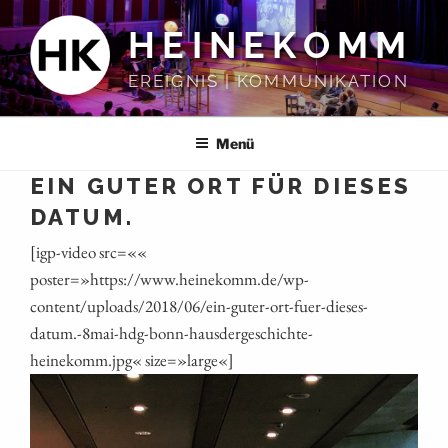
Zum
HEINEKOMM
Inhalt
springen
EREIGNIS | KOMMUNIKATION
Menü
EIN GUTER ORT FÜR DIESES
DATUM.
[igp-video src=««
poster=»https://www.heinekomm.de/wp-
content/uploads/2018/06/ein-guter-ort-fuer-dieses-
datum.-8mai-hdg-bonn-hausdergeschichte-
heinekomm.jpg« size=»large«]