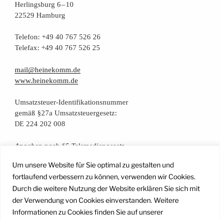
Her­lings­burg 6 – 10
22529 Hamburg
Tele­fon: +49 40 767 526 26
Tele­fax: +49 40 767 526 25
mail@heinekomm.de
www.heinekomm.de
Umsatz­steu­er-Iden­ti­fi­ka­ti­ons­num­mer
gemäß §27a Umsatzsteuergesetz:
224 202 008
DE
Anga­ben nach §5 Telemediengesetz
Um unsere Website für Sie optimal zu gestalten und
Daten­schutz­er­klä­rung
fortlaufend verbessern zu können, verwenden wir Cookies.
Durch die weitere Nutzung der Website erklären Sie sich mit
der Verwendung von Cookies einverstanden. Weitere
Facebook
Instagram
YouTube
Mail
Informationen zu Cookies finden Sie auf unserer