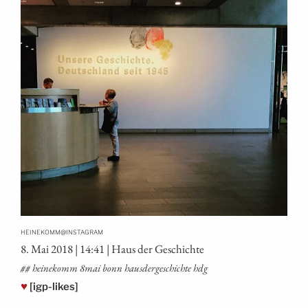
@
HEINEKOMM
INSTAGRAM
8. Mai 2018 | 14:41 | Haus der Geschichte
## hei­ne­komm 8mai bonn haus­der­ge­schich­te hdg
♥
[igp-likes]