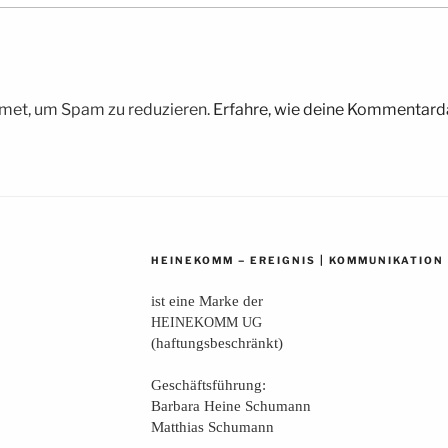
met, um Spam zu reduzieren.
Erfahre, wie deine Kommentarda
–
|
HEINEKOMM
EREIGNIS
KOMMUNIKATION
ist eine Mar­ke der
HEINEKOMM
UG
(haf­tungs­be­schränkt)
Geschäfts­füh­rung:
Bar­ba­ra Hei­ne Schumann
Mat­thi­as Schumann