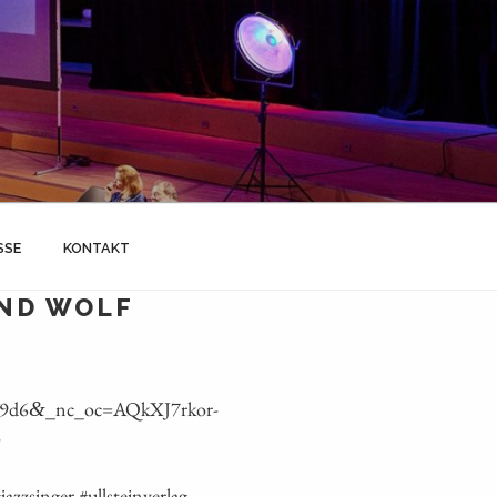
SSE
KONTAKT
UND WOLF
e9d6
_nc_oc=AQkXJ7rkor-
&
-