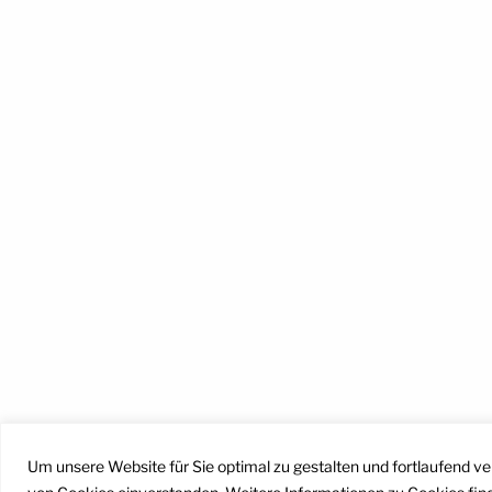
Facebook
Instagram
YouTube
Mail
Um unsere Website für Sie optimal zu gestalten und fortlaufend v