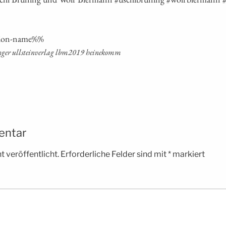
ti­on-name%%
in­ger ull­stein­ver­lag lbm2019 heinekomm
entar
 veröffentlicht.
Erforderliche Felder sind mit
*
markiert