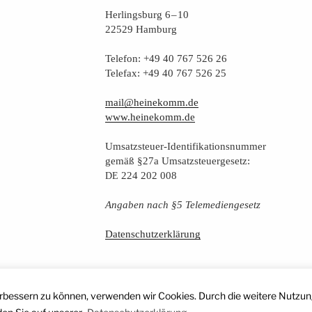
Her­lings­burg 6 – 10
22529 Hamburg
Tele­fon: +49 40 767 526 26
Tele­fax: +49 40 767 526 25
mail@heinekomm.de
www.heinekomm.de
Umsatz­steu­er-Iden­ti­fi­ka­ti­ons­num­mer
gemäß §27a Umsatzsteuergesetz:
224 202 008
DE
Anga­ben nach §5 Telemediengesetz
Daten­schutz­er­klä­rung
erbessern zu können, verwenden wir Cookies. Durch die weitere Nutzun