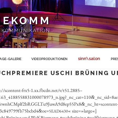
NEKOMM
 | KOMMUNIKATION
sinn\salon
AGE-GALERIE
VIDEOPRODUKTIONEN
PRE
UCHPREMIERE USCHI BRÜNING 
://scontent-frx5‑1.xx.fbcdn.net/v/t51.2885 –
63_4188558831000078973_n.jpg?_nc_cat=110
_nc_sid=8a
&
UrwnhCMplf2bRGGLTu9JuwA9d8ep55Px8
_nc_ht=scontent
&
13c849799fb75bcbd4
oe=
« size=»large«]
&
5EAD6430