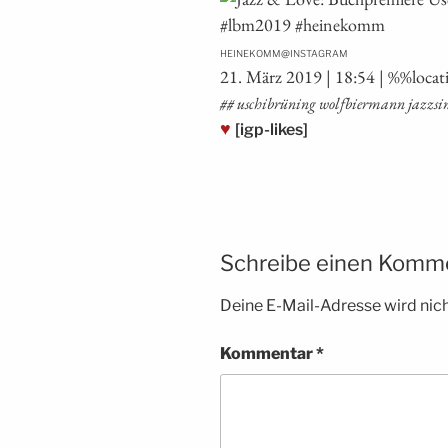
@
HEINEKOMM
INSTAGRAM
21. März 2019 | 18:54 | %%loca­
## uschi­brü­ning wolf­bier­mann jazz­s
♥
[igp-likes]
Schreibe einen Komm
Deine E-Mail-Adresse wird nicht
Kommentar
*