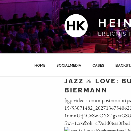
Zum
Inhalt
springen
HEI
EREIGNIS
HOME
SOCIALMEDIA
CASES
BACKST
&
JAZZ
LOVE: B
BIERMANN
[igp-video src=«« poster=»https
15/53071482_20271367540621
1umnUtj4CvSw-OYX4gxraGS
frx5‑1.xx
oh=cf9e1d06aa0fbe
&