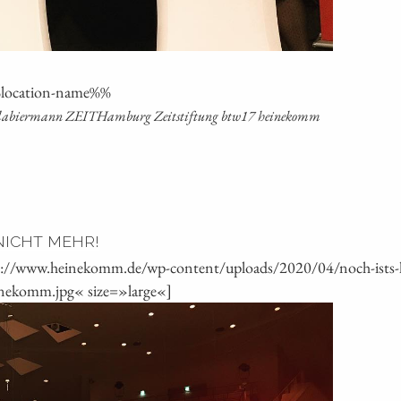
%loca­ti­on-name%%
me­la­bier­mann ZEIT­Ham­burg Zeit­stif­tung btw17 heinekomm
 NICHT MEHR!
s://www.heinekomm.de/wp-content/uploads/2020/04/noch-ists-l
inekomm.jpg« size=»large«]