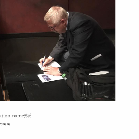
a­ti­on-name%%
nekomm