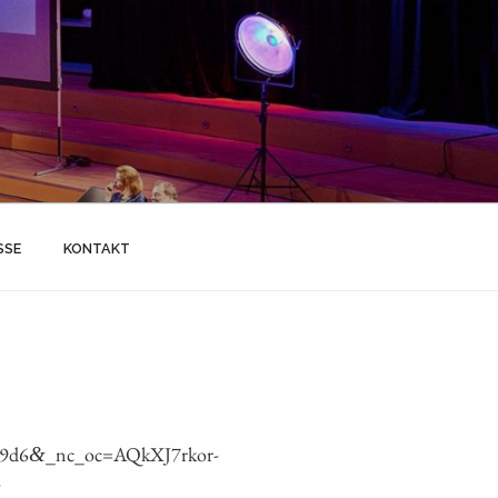
SSE
KONTAKT
e9d6
_nc_oc=AQkXJ7rkor-
&
-