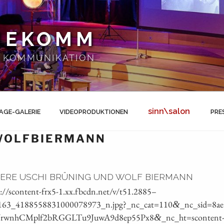
NEKOMM
 | KOMMUNIKATION
sinn\salon
AGE-GALERIE
VIDEOPRODUKTIONEN
PRE
WOLFBIERMANN
ERE USCHI BRÜNING UND WOLF BIERMANN
://scontent-frx5‑1.xx.fbcdn.net/v/t51.2885 –
63_4188558831000078973_n.jpg?_nc_cat=110
_nc_sid=8a
&
UrwnhCMplf2bRGGLTu9JuwA9d8ep55Px8
_nc_ht=scontent
&