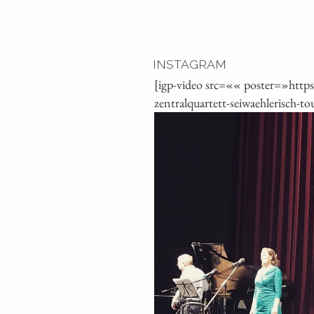
INSTAGRAM
[igp-video src=«« poster=»htt
zentralquartett-seiwaehlerisch-