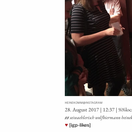
@
HEINEKOMM
INSTAGRAM
28. August 2017 | 12:37 | %%loc
## sei­waeh­le­risch wolf­bier­mann hei
♥
[igp-likes]