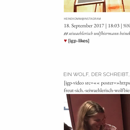
@
HEINEKOMM
INSTAGRAM
18. Sep­tem­ber 2017 | 18:03 | %
## sei­waeh­le­risch wolf­bier­mann hei
♥
[igp-likes]
EIN WOLF, DER SCHREIBT,
[igp-video src=«« poster=»http
freut-sich.-seiwaehlerisch-wolf