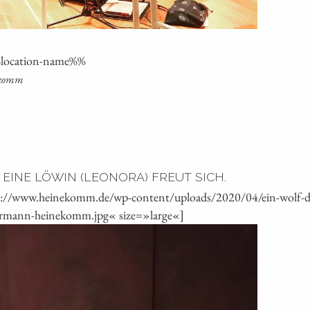
%loca­ti­on-name%%
nekomm
 EINE LÖWIN (LEONORA) FREUT SICH.
s://www.heinekomm.de/wp-content/uploads/2020/04/ein-wolf-der
biermann-heinekomm.jpg« size=»large«]