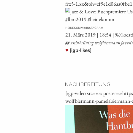
frx5‑1.xx
oh=cf9e1d06aa0fbe
&
@
HEINEKOMM
INSTAGRAM
21. März 2019 | 18:54 | %%loca­
## uschi­brü­ning wolf­bier­mann jazz­s
♥
[igp-likes]
NACHBEREITUNG
[igp-video src=«« poster=»http
wolfbiermann-pamelabiermann-z