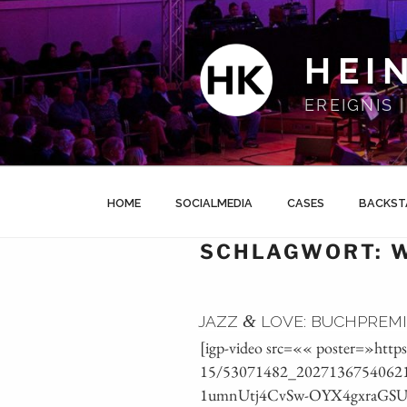
Zum
Inhalt
springen
HEI
EREIGNIS
HOME
SOCIALMEDIA
CASES
BACKST
SCHLAGWORT:
JAZZ
&
LOVE: BUCHPREMI
[igp-video src=«« poster=»https
15/53071482_20271367540621
1umnUtj4CvSw-OYX4gxraGS