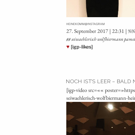
@
HEINEKOMM
INSTAGRAM
27. Sep­tem­ber 2017 | 22:31 | %
## sei­waeh­le­risch wolf­bier­mann pa
♥
[igp-likes]
NOCH IST’S LEER – BALD
[igp-video src=«« poster=»http
seiwaehlerisch-wolfbiermann-he