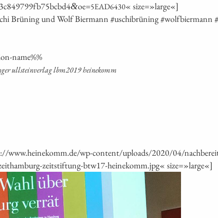
13c849799fb75bcbd4
oe=
« size=»large«]
&
5EAD6430
ti­on-name%%
in­ger ull­stein­ver­lag lbm2019 heinekomm
s://www.heinekomm.de/wp-content/uploads/2020/04/nachbereitu
eithamburg-zeitstiftung-btw17-heinekomm.jpg« size=»large«]