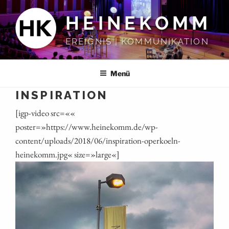
Zum
HEINEKOMM
Inhalt
springen
EREIGNIS | KOMMUNIKATION
Menü
INSPIRATION
[igp-video src=««
poster=»https://www.heinekomm.de/wp-
content/uploads/2018/06/inspiration-operkoeln-
heinekomm.jpg« size=»large«]