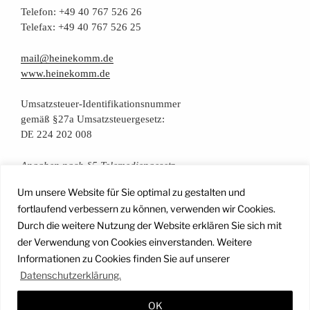
Tele­fon: +49 40 767 526 26
Tele­fax: +49 40 767 526 25
mail@heinekomm.de
www.heinekomm.de
Umsatz­steu­er-Iden­ti­fi­ka­ti­ons­num­mer
gemäß §27a Umsatzsteuergesetz:
224 202 008
DE
Anga­ben nach §5 Telemediengesetz
Um unsere Website für Sie optimal zu gestalten und
Daten­schutz­er­klä­rung
fortlaufend verbessern zu können, verwenden wir Cookies.
Durch die weitere Nutzung der Website erklären Sie sich mit
der Verwendung von Cookies einverstanden. Weitere
Facebook
Instagram
YouTube
Mail
Informationen zu Cookies finden Sie auf unserer
Datenschutzerklärung.
OK