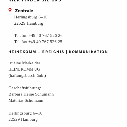
Zentrale
Herlingsburg 6–10
22529 Hamburg
Telefon +49 40 767 526 26
Telefax +49 40 767 526 25
–
|
HEINEKOMM
EREIGNIS
KOMMUNIKATION
ist eine Mar­ke der
HEINEKOMM
UG
(haf­tungs­be­schränkt)
Geschäfts­füh­rung:
Bar­ba­ra Hei­ne Schumann
Mat­thi­as Schumann
Her­lings­burg 6 – 10
22529 Hamburg