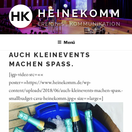
Zum
HEINEKOMM
Inhalt
springen
EREIGNIS | KOMMUNIKATION
Menü
AUCH KLEINEVENTS
MACHEN SPASS.
[igp-video src=««
poster=»https://www.heinekomm.de/wp-
content/uploads/2018/06/auch-kleinevents-machen-spass.-
smallbudget-cava-heinekomm.jpg« size=»large«]