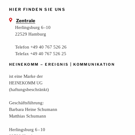
HIER FINDEN SIE UNS
Zentrale
Herlingsburg 6–10
22529 Hamburg
Telefon +49 40 767 526 26
Telefax +49 40 767 526 25
–
|
HEINEKOMM
EREIGNIS
KOMMUNIKATION
ist eine Mar­ke der
HEINEKOMM
UG
(haf­tungs­be­schränkt)
Geschäfts­füh­rung:
Bar­ba­ra Hei­ne Schumann
Mat­thi­as Schumann
Her­lings­burg 6 – 10