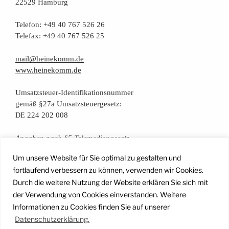
22529 Hamburg
Tele­fon: +49 40 767 526 26
Tele­fax: +49 40 767 526 25
mail@heinekomm.de
www.heinekomm.de
Umsatz­steu­er-Iden­ti­fi­ka­ti­ons­num­mer
gemäß §27a Umsatzsteuergesetz:
224 202 008
DE
Anga­ben nach §5 Telemediengesetz
Um unsere Website für Sie optimal zu gestalten und
Daten­schutz­er­klä­rung
fortlaufend verbessern zu können, verwenden wir Cookies.
Durch die weitere Nutzung der Website erklären Sie sich mit
der Verwendung von Cookies einverstanden. Weitere
Facebook
Instagram
YouTube
Mail
Informationen zu Cookies finden Sie auf unserer
Datenschutzerklärung.