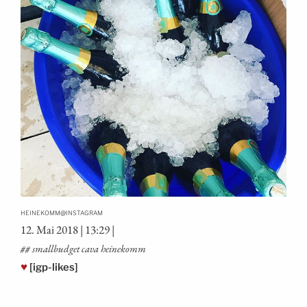
@
HEINEKOMM
INSTAGRAM
12. Mai 2018 | 13:29 |
## small­bud­get cava heinekomm
♥
[igp-likes]