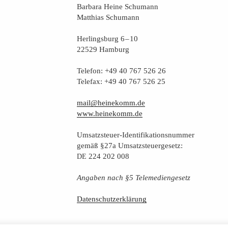
Bar­ba­ra Hei­ne Schumann
Mat­thi­as Schumann
Her­lings­burg 6 – 10
22529 Hamburg
Tele­fon: +49 40 767 526 26
Tele­fax: +49 40 767 526 25
mail@heinekomm.de
www.heinekomm.de
Umsatz­steu­er-Iden­ti­fi­ka­ti­ons­num­mer
gemäß §27a Umsatzsteuergesetz:
224 202 008
DE
Anga­ben nach §5 Telemediengesetz
Daten­schutz­er­klä­rung