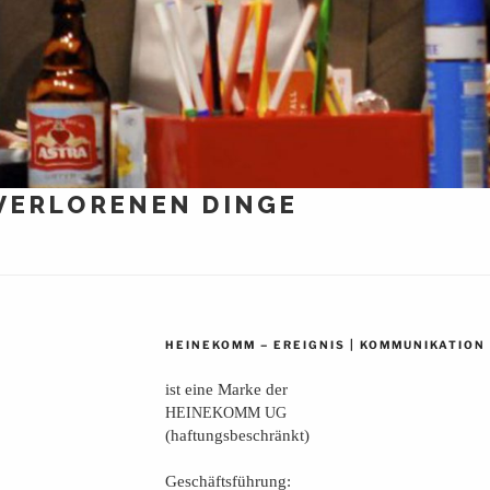
 VERLORENEN DINGE
–
|
HEINEKOMM
EREIGNIS
KOMMUNIKATION
ist eine Mar­ke der
HEINEKOMM
UG
(haf­tungs­be­schränkt)
Geschäfts­füh­rung: