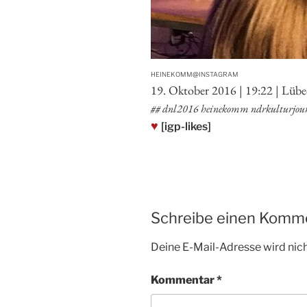
@
HEINEKOMM
INSTAGRAM
19. Okto­ber 2016 | 19:22 | Lüb
## dnl2016 hei­ne­komm ndrkulturjou
♥
[igp-likes]
Schreibe einen Komm
Deine E-Mail-Adresse wird nicht
Kommentar
*