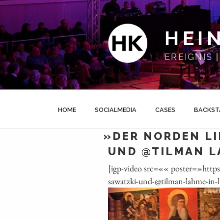
Zum
Inhalt
springen
HEI
EREIGNIS
HOME
SOCIALMEDIA
CASES
BACKST
»
DER NORDEN LI
UND @TILMAN L
[igp-video src=«« poster=»http
sawatzki-und-@tilman-lahme-in-l