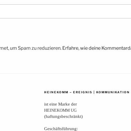
met, um Spam zu reduzieren.
Erfahre, wie deine Kommentarda
–
|
HEINEKOMM
EREIGNIS
KOMMUNIKATION
ist eine Mar­ke der
HEINEKOMM
UG
(haf­tungs­be­schränkt)
Geschäfts­füh­rung: