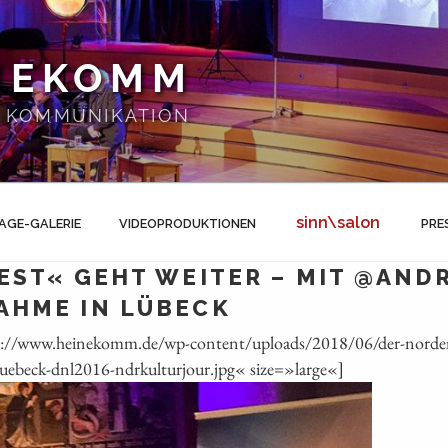
NEKOMM
 | KOMMUNIKATION
sinn\salon
AGE-GALERIE
VIDEOPRODUKTIONEN
PRE
EST« GEHT WEITER – MIT @AND
AHME IN LÜBECK
s://www.heinekomm.de/wp-content/uploads/2018/06/der-norden-
uebeck-dnl2016-ndrkulturjour.jpg« size=»large«]