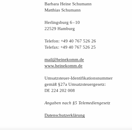
Bar­ba­ra Hei­ne Schumann
Mat­thi­as Schumann
Her­lings­burg 6 – 10
22529 Hamburg
Tele­fon: +49 40 767 526 26
Tele­fax: +49 40 767 526 25
mail@heinekomm.de
www.heinekomm.de
Umsatz­steu­er-Iden­ti­fi­ka­ti­ons­num­mer
gemäß §27a Umsatzsteuergesetz:
224 202 008
DE
Anga­ben nach §5 Telemediengesetz
Daten­schutz­er­klä­rung