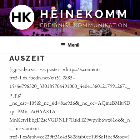
Zum
HEINEKOMM
Inhalt
springen
EREIGNIS | KOMMUNIKATION
Menü
AUSZEIT
[igp-video src=«« poster=»https://scontent-
frx5‑1.xx.fbcdn.net/v/t51.2885 –
15/46796320_330185704491000_4404136012179912671_
n.jpg?
_nc_cat=105
_nc_sid=8ae9d6
_nc_oc=AQmeBMltj5D
&
&
xp_PM6-16tHYA8TA-
MnKctvIEbgD2aeVGDNLF7RtkHZ9wpylb6wx81ok
_n
&
c_ht=scontent-
frx5‑1.xx
oh=ec229ff31c4d5828fab0ce1098c1fbe9
oe=
&
&
5