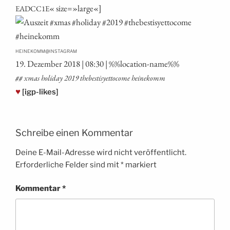
« size=»large«]
EADCC1E
@
HEINEKOMM
INSTAGRAM
19. Dezem­ber 2018 | 08:30 | %%loca­ti­on-name%%
## xmas holi­day 2019 the­besti­sy­et­to­co­me heinekomm
♥
[igp-likes]
Schreibe einen Kommentar
Deine E-Mail-Adresse wird nicht veröffentlicht.
Erforderliche Felder sind mit
*
markiert
Kommentar
*