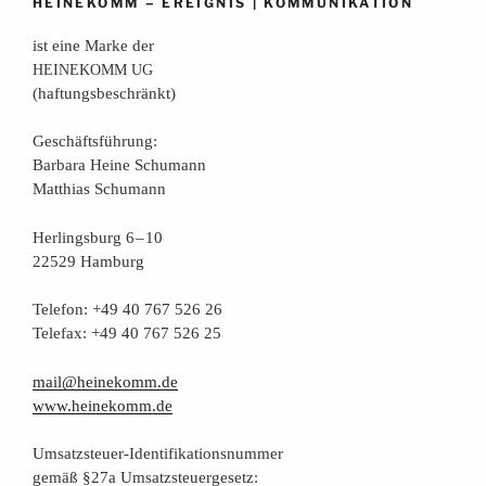
–
|
HEINEKOMM
EREIGNIS
KOMMUNIKATION
ist eine Mar­ke der
HEINEKOMM
UG
(haf­tungs­be­schränkt)
Geschäfts­füh­rung:
Bar­ba­ra Hei­ne Schumann
Mat­thi­as Schumann
Her­lings­burg 6 – 10
22529 Hamburg
Tele­fon: +49 40 767 526 26
Tele­fax: +49 40 767 526 25
mail@heinekomm.de
www.heinekomm.de
Umsatz­steu­er-Iden­ti­fi­ka­ti­ons­num­mer
gemäß §27a Umsatzsteuergesetz: