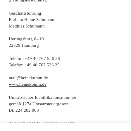
Geschäfts­füh­rung:
Bar­ba­ra Hei­ne Schumann
Mat­thi­as Schumann
Her­lings­burg 6 – 10
22529 Hamburg
Tele­fon: +49 40 767 526 26
Tele­fax: +49 40 767 526 25
mail@heinekomm.de
www.heinekomm.de
Umsatz­steu­er-Iden­ti­fi­ka­ti­ons­num­mer
gemäß §27a Umsatzsteuergesetz:
224 202 008
DE
Anga­ben nach §5 Telemediengesetz