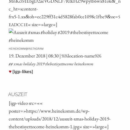
MnKctvIEbgD2aeVGDNLF7RtkHZ9wpylb6wx81ok
_n
&
c_ht=scontent-
frx5‑1.xx
oh=ec229ff31c4d5828fab0ce1098c1fbe9
oe=
&
&
5
« size=»large«]
EADCC1E
@
HEINEKOMM
INSTAGRAM
19. Dezem­ber 2018 | 08:30 | %%loca­ti­on-name%%
## xmas holi­day 2019 the­besti­sy­et­to­co­me heinekomm
♥
[igp-likes]
AUSZEIT
[igp-video src=««
poster=»https://www.heinekomm.de/wp-
content/uploads/2018/12/auszeit-xmas-holiday-2019-
thebestisyettocome-heinekomm‑1.jpg« size=»large«]