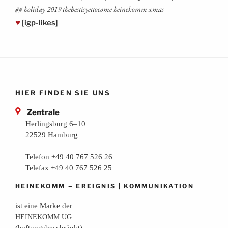
## holi­day 2019 the­besti­sy­et­to­co­me hei­ne­komm xmas
♥
[igp-likes]
HIER FINDEN SIE UNS
Zentrale
Herlingsburg 6–10
22529 Hamburg
Telefon +49 40 767 526 26
Telefax +49 40 767 526 25
–
|
HEINEKOMM
EREIGNIS
KOMMUNIKATION
ist eine Mar­ke der
HEINEKOMM
UG
(haf­tungs­be­schränkt)