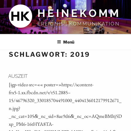
Zum
HEINEKOMM
Inhalt
springen
EREIGNIS | KOMMUNIKATION
Menü
SCHLAGWORT:
2019
AUSZEIT
[igp-video src=«« poster=»https://scontent-
frx5‑1.xx.fbcdn.net/v/t51.2885 –
15/46796320_330185704491000_4404136012179912671_
n.jpg?
_nc_cat=105
_nc_sid=8ae9d6
_nc_oc=AQmeBMltj5D
&
&
xp_PM6-16tHYA8TA-