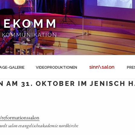
NEKOMM
 | KOMMUNIKATION
sinn\salon
AGE-GALERIE
VIDEOPRODUKTIONEN
PRE
 AM 31. OKTOBER IM JENISCH 
reformationssalon
­welt salon evan­ge­li­sche­aka­de­mie nordkirche