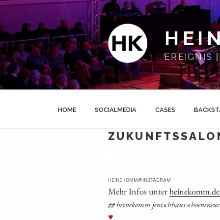
Zum
Inhalt
springen
HEI
EREIGNIS
HOME
SOCIALMEDIA
CASES
BACKST
ZUKUNFTSSALON
@
HEINEKOMM
INSTAGRAM
Mehr Infos unter
heinekomm.de/
## hei­ne­komm jenisch­haus schoe­nen­eu­e
♥