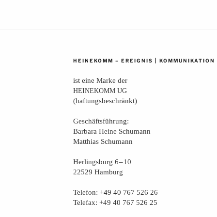
–
|
HEINEKOMM
EREIGNIS
KOMMUNIKATION
ist eine Mar­ke der
HEINEKOMM
UG
(haf­tungs­be­schränkt)
Geschäfts­füh­rung:
Bar­ba­ra Hei­ne Schumann
Mat­thi­as Schumann
Her­lings­burg 6 – 10
22529 Hamburg
Tele­fon: +49 40 767 526 26
Tele­fax: +49 40 767 526 25