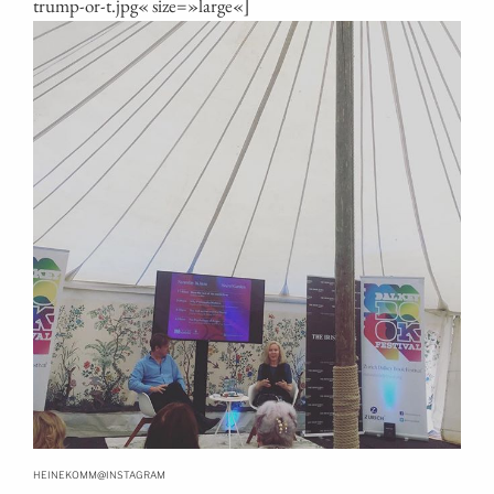
trump-or‑t.jpg« size=»large«]
@
HEINEKOMM
INSTAGRAM