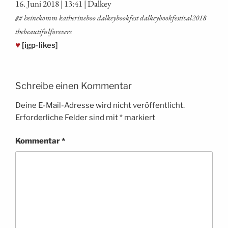
16. Juni 2018 | 13:41 | Dalkey
## hei­ne­komm kathe­ri­ne­boo dal­key­book­fest dalkeybookfestival2018
thebeautifulforevers
♥
[igp-likes]
Schreibe einen Kommentar
Deine E-Mail-Adresse wird nicht veröffentlicht.
Erforderliche Felder sind mit
*
markiert
Kommentar
*