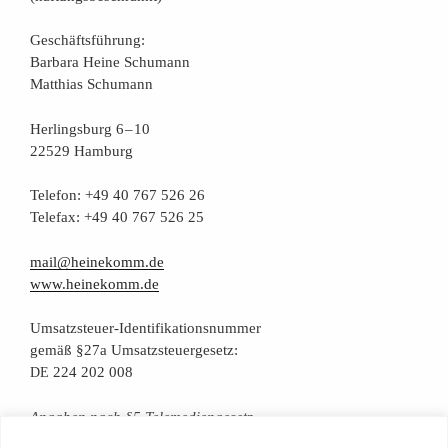
Geschäfts­füh­rung:
Bar­ba­ra Hei­ne Schumann
Mat­thi­as Schumann
Her­lings­burg 6 – 10
22529 Hamburg
Tele­fon: +49 40 767 526 26
Tele­fax: +49 40 767 526 25
mail@heinekomm.de
www.heinekomm.de
Umsatz­steu­er-Iden­ti­fi­ka­ti­ons­num­mer
gemäß §27a Umsatzsteuergesetz:
224 202 008
DE
Anga­ben nach §5 Telemediengesetz