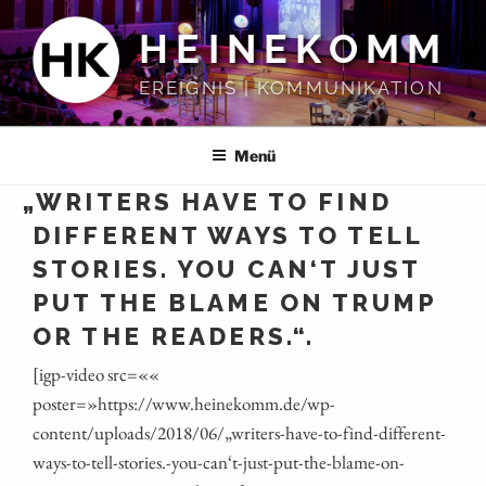
Zum
HEINEKOMM
Inhalt
springen
EREIGNIS | KOMMUNIKATION
Menü
„
WRITERS HAVE TO FIND
DIFFERENT WAYS TO TELL
STORIES. YOU CAN‘T JUST
PUT THE BLAME ON TRUMP
OR THE READERS.“.
[igp-video src=««
poster=»https://www.heinekomm.de/wp-
content/uploads/2018/06/„writers-have-to-find-different-
ways-to-tell-stories.-you-can‘t‑just-put-the-blame-on-