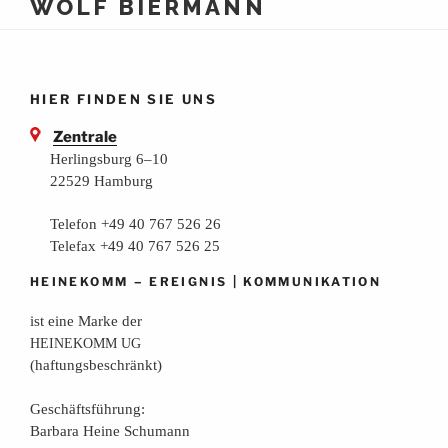
WOLF BIERMANN
HIER FINDEN SIE UNS
Zentrale
Herlingsburg 6–10
22529 Hamburg
Telefon +49 40 767 526 26
Telefax +49 40 767 526 25
–
|
HEINEKOMM
EREIGNIS
KOMMUNIKATION
ist eine Mar­ke der
HEINEKOMM
UG
(haf­tungs­be­schränkt)
Geschäfts­füh­rung:
Bar­ba­ra Hei­ne Schumann