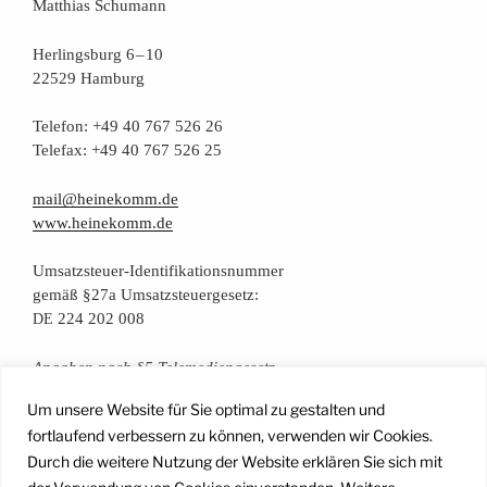
Mat­thi­as Schumann
Her­lings­burg 6 – 10
22529 Hamburg
Tele­fon: +49 40 767 526 26
Tele­fax: +49 40 767 526 25
mail@heinekomm.de
www.heinekomm.de
Umsatz­steu­er-Iden­ti­fi­ka­ti­ons­num­mer
gemäß §27a Umsatzsteuergesetz:
224 202 008
DE
Anga­ben nach §5 Telemediengesetz
Um unsere Website für Sie optimal zu gestalten und
Daten­schutz­er­klä­rung
fortlaufend verbessern zu können, verwenden wir Cookies.
Durch die weitere Nutzung der Website erklären Sie sich mit