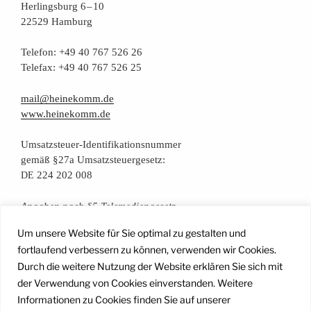
Her­lings­burg 6 – 10
22529 Hamburg
Tele­fon: +49 40 767 526 26
Tele­fax: +49 40 767 526 25
mail@heinekomm.de
www.heinekomm.de
Umsatz­steu­er-Iden­ti­fi­ka­ti­ons­num­mer
gemäß §27a Umsatzsteuergesetz:
224 202 008
DE
Anga­ben nach §5 Telemediengesetz
Um unsere Website für Sie optimal zu gestalten und
Daten­schutz­er­klä­rung
fortlaufend verbessern zu können, verwenden wir Cookies.
Durch die weitere Nutzung der Website erklären Sie sich mit
der Verwendung von Cookies einverstanden. Weitere
Facebook
Instagram
YouTube
Mail
Informationen zu Cookies finden Sie auf unserer