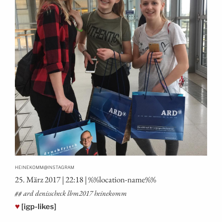
@
HEINEKOMM
INSTAGRAM
25. März 2017 | 22:18 | %%loca­ti­on-name%%
## ard denis­scheck lbm2017 heinekomm
♥
[igp-likes]