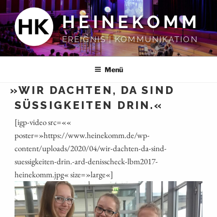
Zum
HEINEKOMM
Inhalt
springen
EREIGNIS | KOMMUNIKATION
Menü
»
WIR DACHTEN, DA SIND
SÜSSIGKEITEN DRIN.«
[igp-video src=««
poster=»https://www.heinekomm.de/wp-
content/uploads/2020/04/wir-dachten-da-sind-
suessigkeiten-drin.-ard-denisscheck-lbm2017-
heinekomm.jpg« size=»large«]