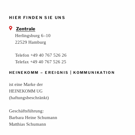
HIER FINDEN SIE UNS
Zentrale
Herlingsburg 6–10
22529 Hamburg
Telefon +49 40 767 526 26
Telefax +49 40 767 526 25
–
|
HEINEKOMM
EREIGNIS
KOMMUNIKATION
ist eine Mar­ke der
HEINEKOMM
UG
(haf­tungs­be­schränkt)
Geschäfts­füh­rung:
Bar­ba­ra Hei­ne Schumann
Mat­thi­as Schumann