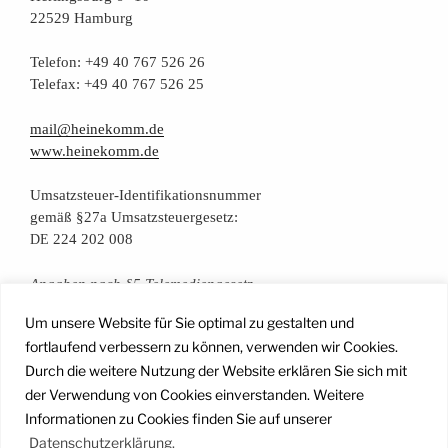
22529 Hamburg
Tele­fon: +49 40 767 526 26
Tele­fax: +49 40 767 526 25
mail@heinekomm.de
www.heinekomm.de
Umsatz­steu­er-Iden­ti­fi­ka­ti­ons­num­mer
gemäß §27a Umsatzsteuergesetz:
224 202 008
DE
Anga­ben nach §5 Telemediengesetz
Um unsere Website für Sie optimal zu gestalten und
Daten­schutz­er­klä­rung
fortlaufend verbessern zu können, verwenden wir Cookies.
Durch die weitere Nutzung der Website erklären Sie sich mit
der Verwendung von Cookies einverstanden. Weitere
Facebook
Instagram
YouTube
Mail
Informationen zu Cookies finden Sie auf unserer
Datenschutzerklärung.