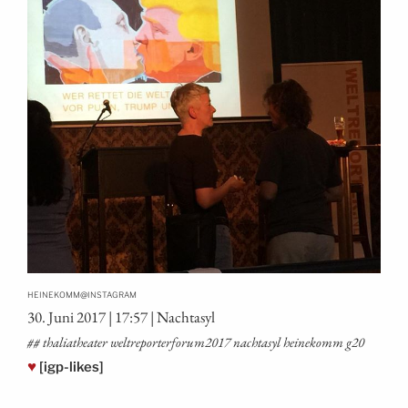
@
HEINEKOMM
INSTAGRAM
30. Juni 2017 | 17:57 | Nachtasyl
## tha­lia­thea­ter weltreporterforum2017 nacht­asyl hei­ne­komm g20
♥
[igp-likes]