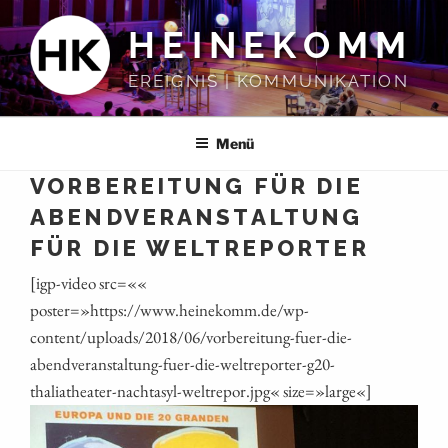
Zum
HEINEKOMM
Inhalt
springen
EREIGNIS | KOMMUNIKATION
Menü
VORBEREITUNG FÜR DIE
ABENDVERANSTALTUNG
FÜR DIE WELTREPORTER
[igp-video src=««
poster=»https://www.heinekomm.de/wp-
content/uploads/2018/06/vorbereitung-fuer-die-
abendveranstaltung-fuer-die-weltreporter-g20-
thaliatheater-nachtasyl-weltrepor.jpg« size=»large«]