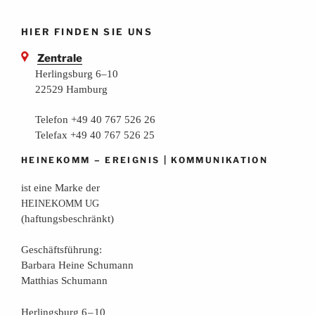
HIER FINDEN SIE UNS
Zentrale
Herlingsburg 6–10
22529 Hamburg
Telefon +49 40 767 526 26
Telefax +49 40 767 526 25
–
|
HEINEKOMM
EREIGNIS
KOMMUNIKATION
ist eine Mar­ke der
HEINEKOMM
UG
(haf­tungs­be­schränkt)
Geschäfts­füh­rung:
Bar­ba­ra Hei­ne Schumann
Mat­thi­as Schumann
Her­lings­burg 6 – 10