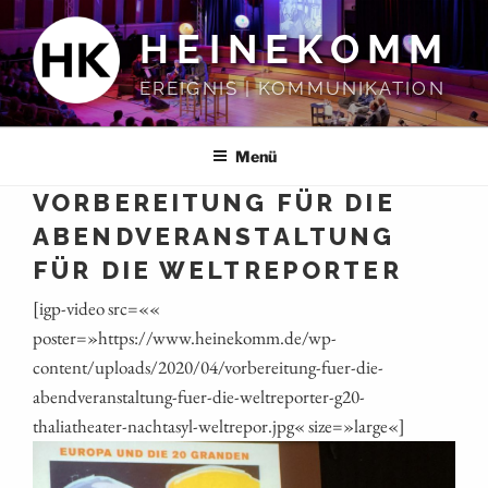
Zum
HEINEKOMM
Inhalt
springen
EREIGNIS | KOMMUNIKATION
Menü
VORBEREITUNG FÜR DIE
ABENDVERANSTALTUNG
FÜR DIE WELTREPORTER
[igp-video src=««
poster=»https://www.heinekomm.de/wp-
content/uploads/2020/04/vorbereitung-fuer-die-
abendveranstaltung-fuer-die-weltreporter-g20-
thaliatheater-nachtasyl-weltrepor.jpg« size=»large«]