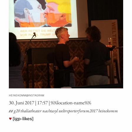
@
HEINEKOMM
INSTAGRAM
30. Juni 2017 | 17:57 | %%loca­ti­on-name%%
## g20 tha­lia­thea­ter nacht­asyl weltreporterforum2017 heinekomm
♥
[igp-likes]