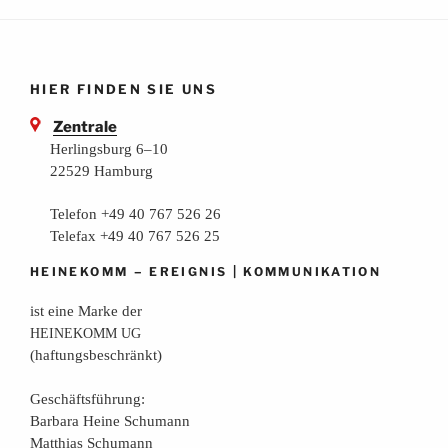
HIER FINDEN SIE UNS
Zentrale
Herlingsburg 6–10
22529 Hamburg
Telefon +49 40 767 526 26
Telefax +49 40 767 526 25
–
|
HEINEKOMM
EREIGNIS
KOMMUNIKATION
ist eine Mar­ke der
HEINEKOMM
UG
(haf­tungs­be­schränkt)
Geschäfts­füh­rung:
Bar­ba­ra Hei­ne Schumann
Mat­thi­as Schumann