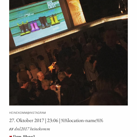
@
HEINEKOMM
INSTAGRAM
27. Okto­ber 2017 | 23:06 | %%loca­ti­on-name%%
## dnl2017 heinekomm
♥
[igp-likes]