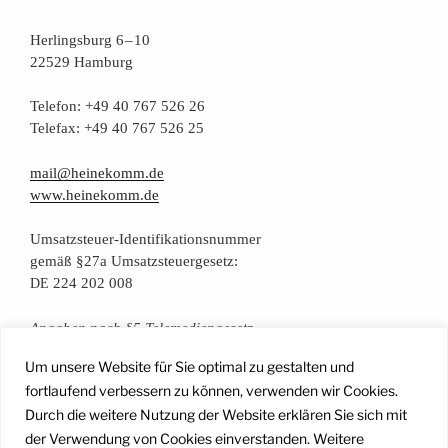
Her­lings­burg 6 – 10
22529 Hamburg
Tele­fon: +49 40 767 526 26
Tele­fax: +49 40 767 526 25
mail@heinekomm.de
www.heinekomm.de
Umsatz­steu­er-Iden­ti­fi­ka­ti­ons­num­mer
gemäß §27a Umsatzsteuergesetz:
224 202 008
DE
Anga­ben nach §5 Telemediengesetz
Um unsere Website für Sie optimal zu gestalten und
Daten­schutz­er­klä­rung
fortlaufend verbessern zu können, verwenden wir Cookies.
Durch die weitere Nutzung der Website erklären Sie sich mit
der Verwendung von Cookies einverstanden. Weitere