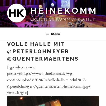
Zum
HEINEKOMM
Inhalt
springen
EREIGNIS | KOMMUNIKATION
Menü
VOLLE HALLE MIT
@PETERLOHMEYER
@GUENTERMAERTENS
[igp-video src=««
poster=»https://www.heinekomm.de/wp-
content/uploads/2020/04/volle-halle-mit-dnl2017-
@peterlohmeyer-@guentermaertens-heinekomm.jpg«
size=»large«]