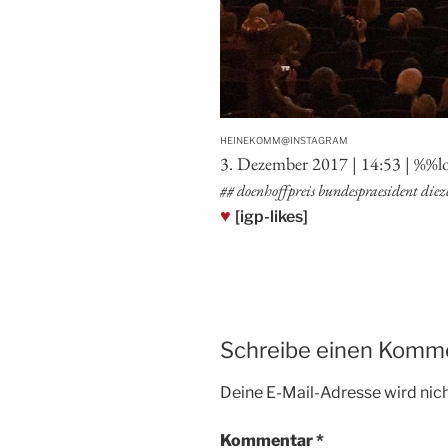
@
HEINEKOMM
INSTAGRAM
3. Dezem­ber 2017 | 14:53 | %%l
## doenhoff­preis bun­des­prae­si­dent d
♥
[igp-likes]
Schreibe einen Komm
Deine E-Mail-Adresse wird nicht
Kommentar
*