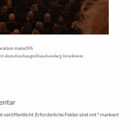
oca­ti­on-name%%
ie­zeit deutschesschau­spiel­haus­ham­burg heinekomm
entar
 veröffentlicht.
Erforderliche Felder sind mit
*
markiert