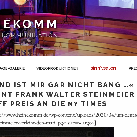
NEKOMM
 | KOMMUNIKATION
sinn\salon
AGE-GALERIE
VIDEOPRODUKTIONEN
PRE
D IST MIR GAR NICHT BANG …«
NT FRANK WALTER STEINMEIER 
F PREIS AN DIE
TIMES
NY
ps://www.heinekomm.de/wp-content/uploads/2020/04/um-deutsch
einmeier-verleiht-den-mari.jpg« size=»large«]