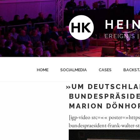
Zum
Inhalt
springen
HEI
EREIGNIS
HOME
SOCIALMEDIA
CASES
BACKST
»
UM DEUTSCHLAN
BUNDESPRÄSIDE
MARION DÖNHOF
[igp-video src=«« poster=»htt
bundespraesident-frank-walter-st