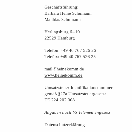
Geschäfts­füh­rung:
Bar­ba­ra Hei­ne Schumann
Mat­thi­as Schumann
Her­lings­burg 6 – 10
22529 Hamburg
Tele­fon: +49 40 767 526 26
Tele­fax: +49 40 767 526 25
mail@heinekomm.de
www.heinekomm.de
Umsatz­steu­er-Iden­ti­fi­ka­ti­ons­num­mer
gemäß §27a Umsatzsteuergesetz:
224 202 008
DE
Anga­ben nach §5 Telemediengesetz
Daten­schutz­er­klä­rung