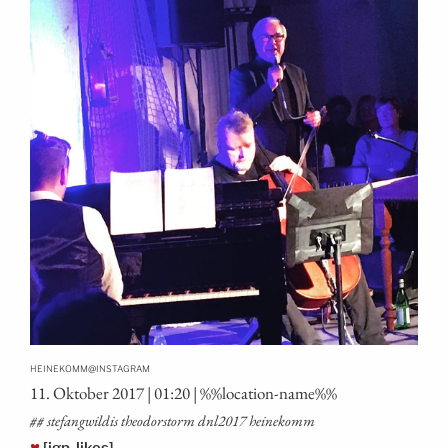
@
HEINEKOMM
INSTAGRAM
11. Okto­ber 2017 | 01:20 | %%loca­ti­on-name%%
## ste­fang­wil­dis theo­dor­storm dnl2017 heinekomm
♥
[igp-likes]