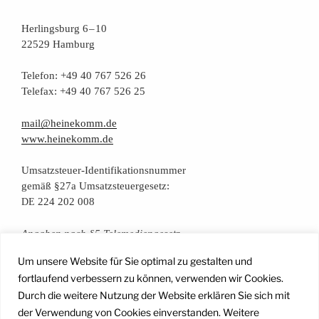
Her­lings­burg 6 – 10
22529 Hamburg
Tele­fon: +49 40 767 526 26
Tele­fax: +49 40 767 526 25
mail@heinekomm.de
www.heinekomm.de
Umsatz­steu­er-Iden­ti­fi­ka­ti­ons­num­mer
gemäß §27a Umsatzsteuergesetz:
224 202 008
DE
Anga­ben nach §5 Telemediengesetz
Um unsere Website für Sie optimal zu gestalten und
Daten­schutz­er­klä­rung
fortlaufend verbessern zu können, verwenden wir Cookies.
Durch die weitere Nutzung der Website erklären Sie sich mit
der Verwendung von Cookies einverstanden. Weitere