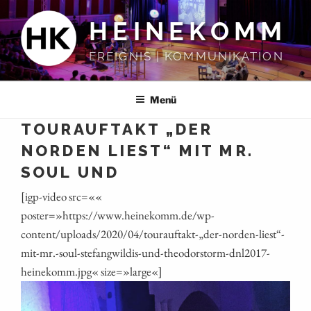
Zum
HEINEKOMM
Inhalt
springen
EREIGNIS | KOMMUNIKATION
Menü
TOURAUFTAKT „DER
NORDEN LIEST“ MIT MR.
SOUL UND
[igp-video src=««
poster=»https://www.heinekomm.de/wp-
content/uploads/2020/04/tourauftakt-„der-norden-liest“-
mit-mr.-soul-stefangwildis-und-theodorstorm-dnl2017-
heinekomm.jpg« size=»large«]