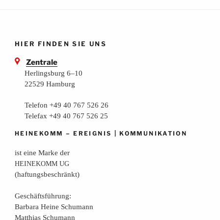
HIER FINDEN SIE UNS
Zentrale
Herlingsburg 6–10
22529 Hamburg
Telefon +49 40 767 526 26
Telefax +49 40 767 526 25
–
|
HEINEKOMM
EREIGNIS
KOMMUNIKATION
ist eine Mar­ke der
HEINEKOMM
UG
(haf­tungs­be­schränkt)
Geschäfts­füh­rung:
Bar­ba­ra Hei­ne Schumann
Mat­thi­as Schumann