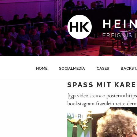
Zum
Inhalt
springen
HEI
EREIGNIS
HOME
SOCIALMEDIA
CASES
BACKST
SPASS MIT KARE
[igp-video src=«« poster=»htt
bookstagram-fraeuleinnette-dern