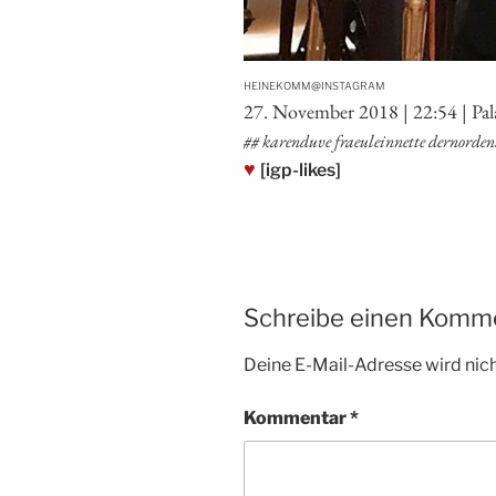
@
HEINEKOMM
INSTAGRAM
27. Novem­ber 2018 | 22:54 | Pa
## karen­duve fraeulein­net­te dernord
♥
[igp-likes]
Schreibe einen Komm
Deine E-Mail-Adresse wird nicht
Kommentar
*