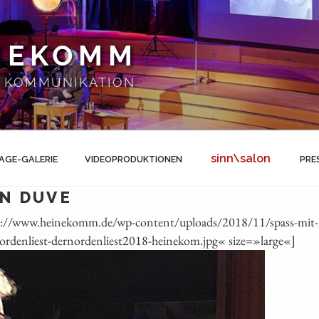
NEKOMM
 | KOMMUNIKATION
sinn\salon
AGE-GALERIE
VIDEOPRODUKTIONEN
PRE
N DUVE
ps://www.heinekomm.de/wp-content/uploads/2018/11/spass-mit-
ordenliest-dernordenliest2018-heinekom.jpg« size=»large«]