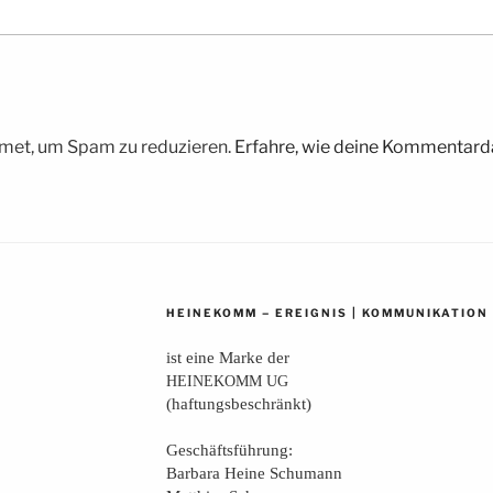
met, um Spam zu reduzieren.
Erfahre, wie deine Kommentarda
–
|
HEINEKOMM
EREIGNIS
KOMMUNIKATION
ist eine Mar­ke der
HEINEKOMM
UG
(haf­tungs­be­schränkt)
Geschäfts­füh­rung:
Bar­ba­ra Hei­ne Schumann