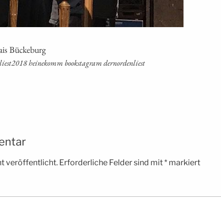
lais Bückeburg
enliest2018 hei­ne­komm booksta­gram dernordenliest
entar
 veröffentlicht.
Erforderliche Felder sind mit
*
markiert