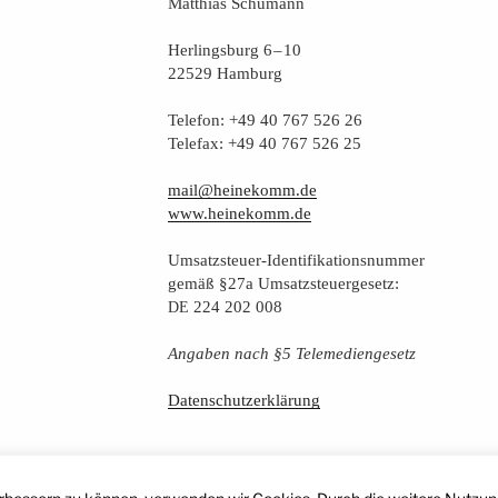
Mat­thi­as Schumann
Her­lings­burg 6 – 10
22529 Hamburg
Tele­fon: +49 40 767 526 26
Tele­fax: +49 40 767 526 25
mail@heinekomm.de
www.heinekomm.de
Umsatz­steu­er-Iden­ti­fi­ka­ti­ons­num­mer
gemäß §27a Umsatzsteuergesetz:
224 202 008
DE
Anga­ben nach §5 Telemediengesetz
Daten­schutz­er­klä­rung