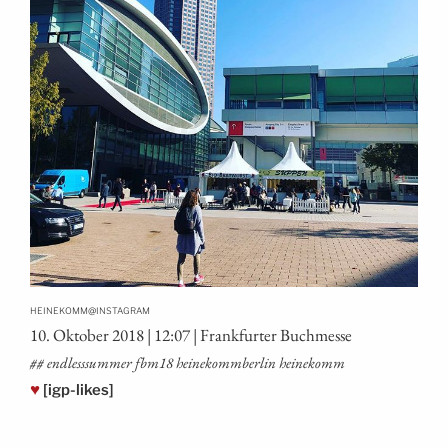
@
HEINEKOMM
INSTAGRAM
10. Okto­ber 2018 | 12:07 | Frank­fur­ter Buchmesse
## end­less­sum­mer fbm18 hei­ne­komm­ber­lin heinekomm
♥
[igp-likes]