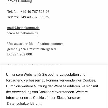
22529 Hamburg
Tele­fon: +49 40 767 526 26
Tele­fax: +49 40 767 526 25
mail@heinekomm.de
www.heinekomm.de
Umsatz­steu­er-Iden­ti­fi­ka­ti­ons­num­mer
gemäß §27a Umsatzsteuergesetz:
224 202 008
DE
Anga­ben nach §5 Telemediengesetz
Um unsere Website für Sie optimal zu gestalten und
Daten­schutz­er­klä­rung
fortlaufend verbessern zu können, verwenden wir Cookies.
Durch die weitere Nutzung der Website erklären Sie sich mit
der Verwendung von Cookies einverstanden. Weitere
Facebook
Instagram
YouTube
Mail
Informationen zu Cookies finden Sie auf unserer
Datenschutzerklärung.