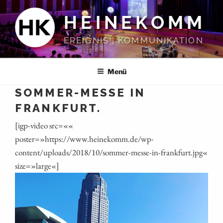
Zum
HEINEKOMM
Inhalt
springen
EREIGNIS | KOMMUNIKATION
Menü
SOMMER-MESSE IN
FRANKFURT.
[igp-video src=««
poster=»https://www.heinekomm.de/wp-
content/uploads/2018/10/sommer-messe-in-frankfurt.jpg«
size=»large«]