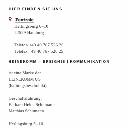
HIER FINDEN SIE UNS
Zentrale
Herlingsburg 6–10
22529 Hamburg
Telefon +49 40 767 526 26
Telefax +49 40 767 526 25
–
|
HEINEKOMM
EREIGNIS
KOMMUNIKATION
ist eine Mar­ke der
HEINEKOMM
UG
(haf­tungs­be­schränkt)
Geschäfts­füh­rung:
Bar­ba­ra Hei­ne Schumann
Mat­thi­as Schumann
Her­lings­burg 6 – 10