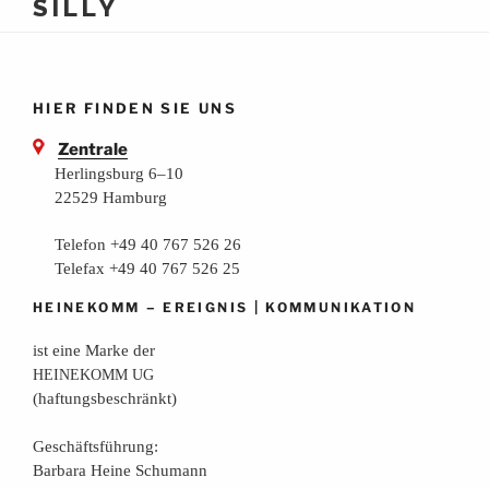
SILLY
HIER FINDEN SIE UNS
Zentrale
Herlingsburg 6–10
22529 Hamburg
Telefon +49 40 767 526 26
Telefax +49 40 767 526 25
–
|
HEINEKOMM
EREIGNIS
KOMMUNIKATION
ist eine Mar­ke der
HEINEKOMM
UG
(haf­tungs­be­schränkt)
Geschäfts­füh­rung:
Bar­ba­ra Hei­ne Schumann