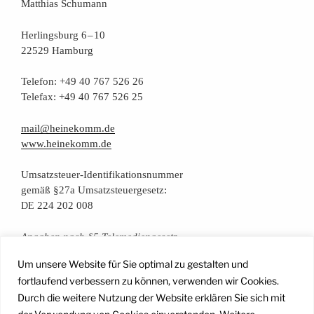
Mat­thi­as Schumann
Her­lings­burg 6 – 10
22529 Hamburg
Tele­fon: +49 40 767 526 26
Tele­fax: +49 40 767 526 25
mail@heinekomm.de
www.heinekomm.de
Umsatz­steu­er-Iden­ti­fi­ka­ti­ons­num­mer
gemäß §27a Umsatzsteuergesetz:
224 202 008
DE
Anga­ben nach §5 Telemediengesetz
Um unsere Website für Sie optimal zu gestalten und
Daten­schutz­er­klä­rung
fortlaufend verbessern zu können, verwenden wir Cookies.
Durch die weitere Nutzung der Website erklären Sie sich mit