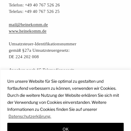
Tele­fon: +49 40 767 526 26
Tele­fax: +49 40 767 526 25
mail@heinekomm.de
www.heinekomm.de
Umsatz­steu­er-Iden­ti­fi­ka­ti­ons­num­mer
gemäß §27a Umsatzsteuergesetz:
224 202 008
DE
Anga­ben nach §5 Telemediengesetz
Um unsere Website für Sie optimal zu gestalten und
Daten­schutz­er­klä­rung
fortlaufend verbessern zu können, verwenden wir Cookies.
Durch die weitere Nutzung der Website erklären Sie sich mit
der Verwendung von Cookies einverstanden. Weitere
Facebook
Instagram
YouTube
Mail
Informationen zu Cookies finden Sie auf unserer
Datenschutzerklärung.
OK