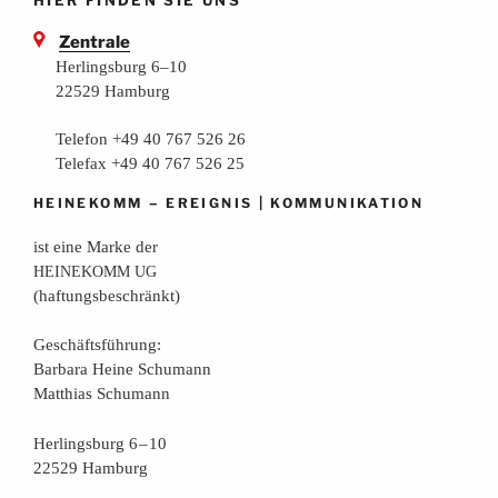
Zentrale
Herlingsburg 6–10
22529 Hamburg
Telefon +49 40 767 526 26
Telefax +49 40 767 526 25
–
|
HEINEKOMM
EREIGNIS
KOMMUNIKATION
ist eine Mar­ke der
HEINEKOMM
UG
(haf­tungs­be­schränkt)
Geschäfts­füh­rung:
Bar­ba­ra Hei­ne Schumann
Mat­thi­as Schumann
Her­lings­burg 6 – 10
22529 Hamburg