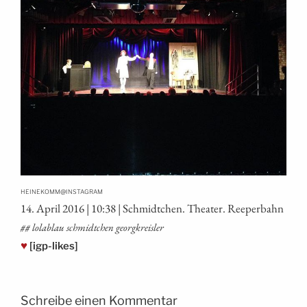
@
HEINEKOMM
INSTAGRAM
14. April 2016 | 10:38 | Schmidt­chen. Thea­ter. Reeperbahn
## lol­ab­lau schmidt­chen georgkreisler
♥
[igp-likes]
Schreibe einen Kommentar