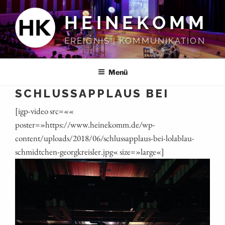
Zum
HEINEKOMM
Inhalt
springen
EREIGNIS | KOMMUNIKATION
Menü
SCHLUSSAPPLAUS BEI
[igp-video src=««
poster=»https://www.heinekomm.de/wp-
content/uploads/2018/06/schlussapplaus-bei-lolablau-
schmidtchen-georgkreisler.jpg« size=»large«]