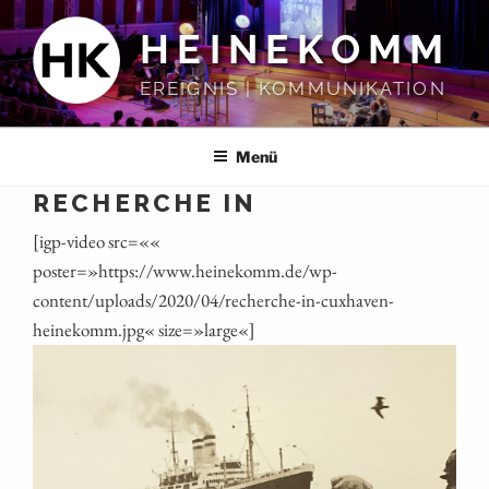
Zum
HEINEKOMM
Inhalt
springen
EREIGNIS | KOMMUNIKATION
Menü
RECHERCHE IN
[igp-video src=««
poster=»https://www.heinekomm.de/wp-
content/uploads/2020/04/recherche-in-cuxhaven-
heinekomm.jpg« size=»large«]