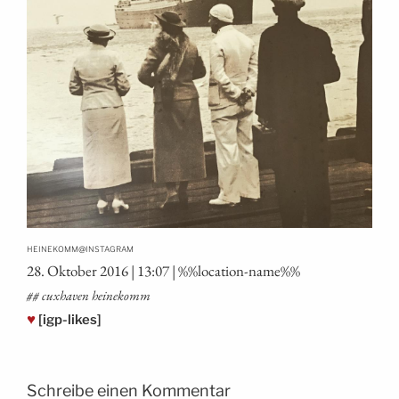
@
HEINEKOMM
INSTAGRAM
28. Okto­ber 2016 | 13:07 | %%loca­ti­on-name%%
## cux­ha­ven heinekomm
♥
[igp-likes]
Schreibe einen Kommentar