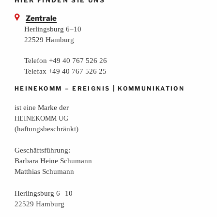
Zentrale
Herlingsburg 6–10
22529 Hamburg
Telefon +49 40 767 526 26
Telefax +49 40 767 526 25
–
|
HEINEKOMM
EREIGNIS
KOMMUNIKATION
ist eine Mar­ke der
HEINEKOMM
UG
(haf­tungs­be­schränkt)
Geschäfts­füh­rung:
Bar­ba­ra Hei­ne Schumann
Mat­thi­as Schumann
Her­lings­burg 6 – 10
22529 Hamburg