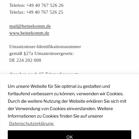
Tele­fon: +49 40 767 526 26
Tele­fax: +49 40 767 526 25
mail@heinekomm.de
www.heinekomm.de
Umsatz­steu­er-Iden­ti­fi­ka­ti­ons­num­mer
gemäß §27a Umsatzsteuergesetz:
224 202 008
DE
Anga­ben nach §5 Telemediengesetz
Um unsere Website für Sie optimal zu gestalten und
Daten­schutz­er­klä­rung
fortlaufend verbessern zu können, verwenden wir Cookies.
Durch die weitere Nutzung der Website erklären Sie sich mit
der Verwendung von Cookies einverstanden. Weitere
Facebook
Instagram
YouTube
Mail
Informationen zu Cookies finden Sie auf unserer
Datenschutzerklärung.
OK